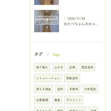
2024/11/28
わたべちゃんのオススメ厳選物件✨
タグ
Tags
借り換え
上がる
比較
固定金利
シミュレーション
変動金利
落ちる理由
金利
手数料
10年固定
必要書類
審査
デメリット
タイミング
銀行
住宅ローン
大阪