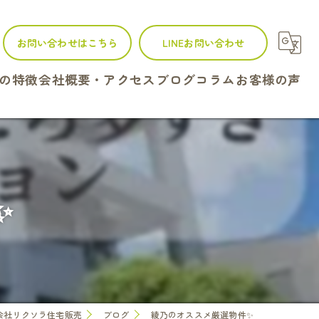
お問い合わせはこちら
LINEお問い合わせ
の特徴
会社概要・アクセス
ブログ
コラム
お客様の声
建て
ンション
✨
地
続
定
会社リクソラ住宅販売
ブログ
綾乃のオススメ厳選物件✨