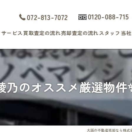
0120-088-715
072-813-7072
ト
サービス
買取査定の流れ
売却査定の流れ
スタッフ
当社
よくある質問
戸
マ
綾乃のオススメ厳選物件
土
相
査
大阪の不動産売却なら株式