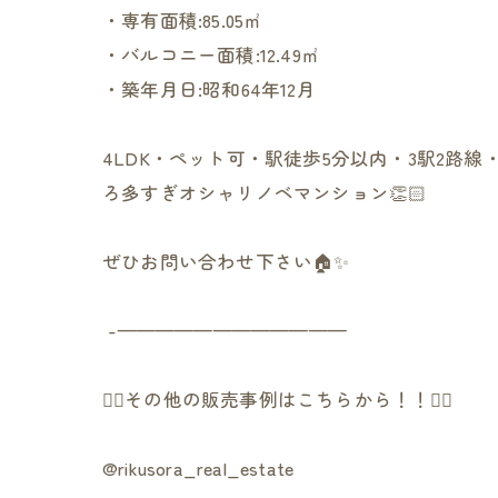
・専有面積:85.05㎡
・バルコニー面積:12.49㎡
・築年月日:昭和64年12月
4LDK・ペット可・駅徒歩5分以内・3駅2路
ろ多すぎオシャリノベマンション👏🏻
ぜひお問い合わせ下さい🏠✨
︎ -————————————
👇🏻その他の販売事例はこちらから！！👇🏻
@rikusora_real_estate