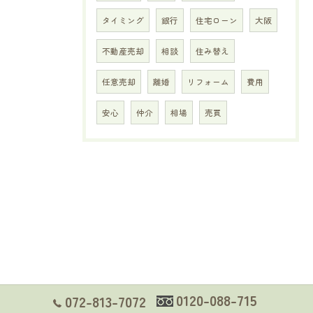
タイミング
銀行
住宅ローン
大阪
不動産売却
相談
住み替え
任意売却
離婚
リフォーム
費用
安心
仲介
相場
売買
0120-088-715
072-813-7072