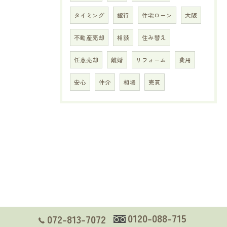
タイミング
銀行
住宅ローン
大阪
不動産売却
相談
住み替え
任意売却
離婚
リフォーム
費用
安心
仲介
相場
売買
0120-088-715
072-813-7072