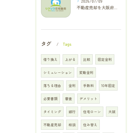
2026/07/09
不動産売却を大阪府交野市で成功に導く三大タブー回避と高価格査定の極意
タグ
Tags
借り換え
上がる
比較
固定金利
シミュレーション
変動金利
落ちる理由
金利
手数料
10年固定
必要書類
審査
デメリット
タイミング
銀行
住宅ローン
大阪
不動産売却
相談
住み替え