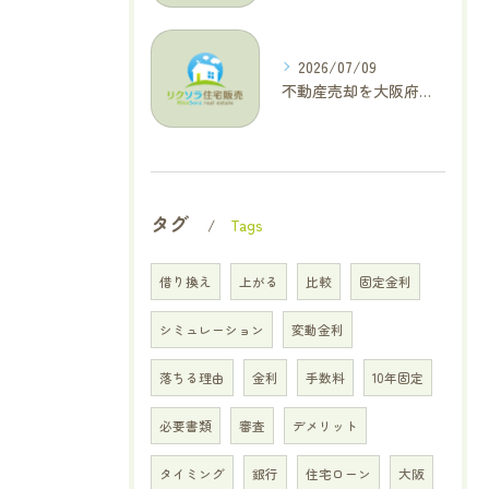
2026/07/09
不動産売却を大阪府交野市で成功に導く三大タブー回避と高価格査定の極意
タグ
Tags
借り換え
上がる
比較
固定金利
シミュレーション
変動金利
落ちる理由
金利
手数料
10年固定
必要書類
審査
デメリット
タイミング
銀行
住宅ローン
大阪