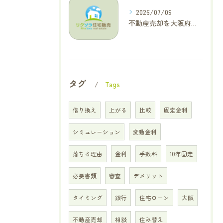
2026/07/09
不動産売却を大阪府交野市で成功に導く三大タブー回避と高価格査定の極意
タグ
Tags
借り換え
上がる
比較
固定金利
シミュレーション
変動金利
落ちる理由
金利
手数料
10年固定
必要書類
審査
デメリット
タイミング
銀行
住宅ローン
大阪
不動産売却
相談
住み替え