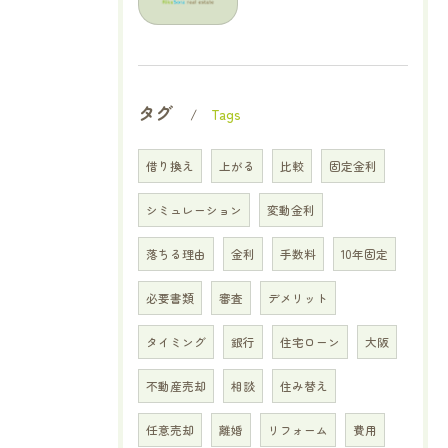
タグ
Tags
借り換え
上がる
比較
固定金利
シミュレーション
変動金利
落ちる理由
金利
手数料
10年固定
必要書類
審査
デメリット
タイミング
銀行
住宅ローン
大阪
不動産売却
相談
住み替え
任意売却
離婚
リフォーム
費用