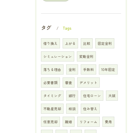
タグ
Tags
借り換え
上がる
比較
固定金利
シミュレーション
変動金利
落ちる理由
金利
手数料
10年固定
必要書類
審査
デメリット
タイミング
銀行
住宅ローン
大阪
不動産売却
相談
住み替え
任意売却
離婚
リフォーム
費用