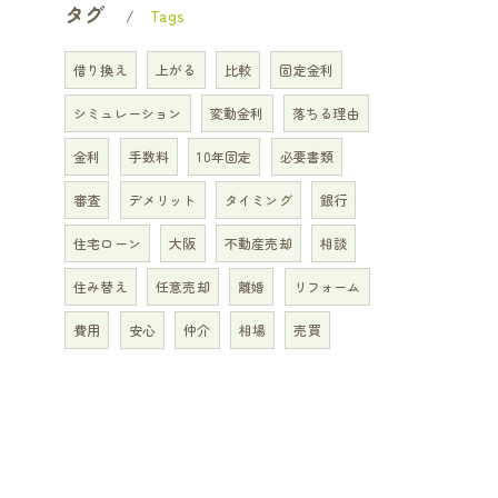
タグ
Tags
借り換え
上がる
比較
固定金利
シミュレーション
変動金利
落ちる理由
金利
手数料
10年固定
必要書類
審査
デメリット
タイミング
銀行
住宅ローン
大阪
不動産売却
相談
住み替え
任意売却
離婚
リフォーム
費用
安心
仲介
相場
売買