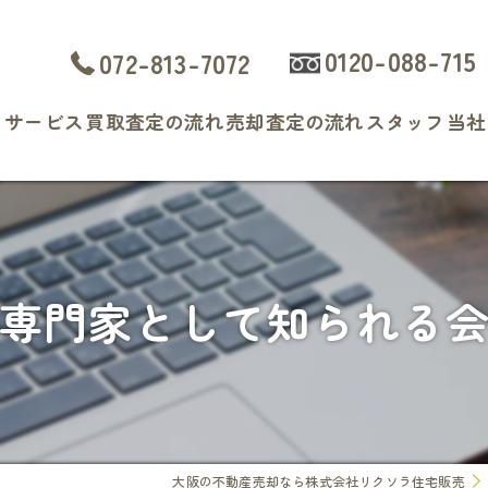
0120-088-715
072-813-7072
ト
サービス
買取査定の流れ
売却査定の流れ
スタッフ
当社
よくある質問
戸
マ
専門家として知られる
土
相
査
大阪の不動産売却なら株式会社リクソラ住宅販売