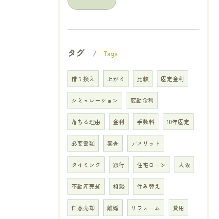
タグ
Tags
借り換え
上がる
比較
固定金利
シミュレーション
変動金利
落ちる理由
金利
手数料
10年固定
必要書類
審査
デメリット
タイミング
銀行
住宅ローン
大阪
不動産売却
相談
住み替え
任意売却
離婚
リフォーム
費用