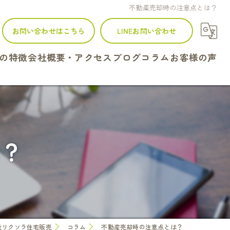
不動産売却時の注意点とは？
お問い合わせはこちら
LINEお問い合わせ
の特徴
会社概要・アクセス
ブログ
コラム
お客様の声
建て
ンション
は？
地
続
定
社リクソラ住宅販売
コラム
不動産売却時の注意点とは？