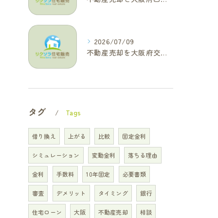
2026/07/09
不動産売却を大阪府交野市で成功に導く三大タブー回避と高価格査定の極意
タグ
Tags
借り換え
上がる
比較
固定金利
シミュレーション
変動金利
落ちる理由
金利
手数料
10年固定
必要書類
審査
デメリット
タイミング
銀行
住宅ローン
大阪
不動産売却
相談