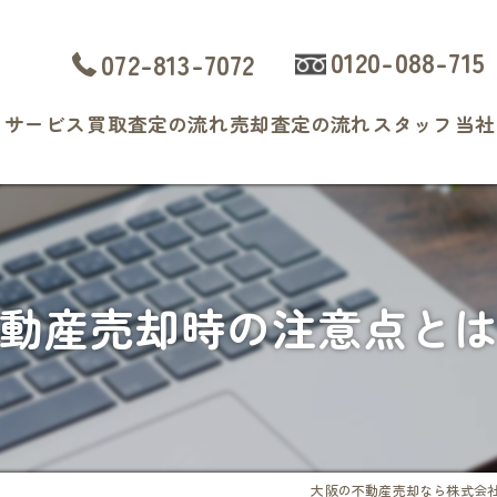
0120-088-715
072-813-7072
ト
サービス
買取査定の流れ
売却査定の流れ
スタッフ
当社
よくある質問
戸
マ
動産売却時の注意点と
土
相
査
大阪の不動産売却なら株式会