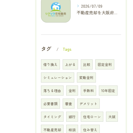
2026/07/09
不動産売却を大阪府交野市で成功に導く三大タブー回避と高価格査定の極意
タグ
Tags
借り換え
上がる
比較
固定金利
シミュレーション
変動金利
落ちる理由
金利
手数料
10年固定
必要書類
審査
デメリット
タイミング
銀行
住宅ローン
大阪
不動産売却
相談
住み替え