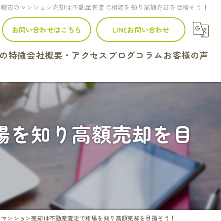
条畷市のマンション売却は不動産査定で相場を知り高額売却を目指そう！
お問い合わせはこちら
LINEお問い合わせ
の特徴
会社概要・アクセス
ブログ
コラム
お客様の声
建て
ンション
場を知り高額売却を目
地
続
定
のマンション売却は不動産査定で相場を知り高額売却を目指そう！