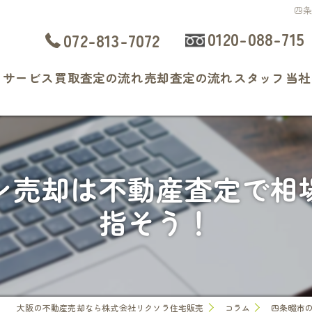
四
0120-088-715
072-813-7072
ト
サービス
買取査定の流れ
売却査定の流れ
スタッフ
当社
よくある質問
戸
マ
ン売却は不動産査定で相
土
指そう！
相
査
大阪の不動産売却なら株式会社リクソラ住宅販売
コラム
四条畷市