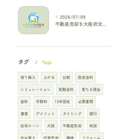
2026/07/09
不動産売却を大阪府交野市で成功に導く三大タブー回避と高価格査定の極意
タグ
Tags
借り換え
上がる
比較
固定金利
シミュレーション
変動金利
落ちる理由
金利
手数料
10年固定
必要書類
審査
デメリット
タイミング
銀行
住宅ローン
大阪
不動産売却
相談
住み替え
任意売却
離婚
リフォーム