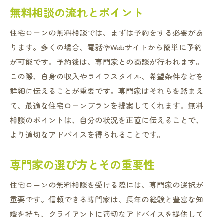
相談後の手続きとその簡単さ
無料相談の流れとポイント
住宅ローンに関する最新情報
住宅ローンの無料相談では、まずは予約をする必要があ
初めての住宅ローンも安心！寝屋川市での無料
ります。多くの場合、電話やWebサイトから簡単に予約
相談の流れ
が可能です。予約後は、専門家との面談が行われます。
初心者向け相談の特徴
この際、自身の収入やライフスタイル、希望条件などを
住宅ローンの基礎知識を学べる
詳細に伝えることが重要です。専門家はそれらを踏まえ
具体的な相談のステップ
て、最適な住宅ローンプランを提案してくれます。無料
相談前に知っておきたいこと
相談のポイントは、自分の状況を正直に伝えることで、
相談後のアクションプラン作成
より適切なアドバイスを得られることです。
初めてでも安心のサポート体制
専門家の選び方とその重要性
ライフスタイルに合わせたプラン選び寝屋川市
の住宅ローン無料相談
住宅ローンの無料相談を受ける際には、専門家の選択が
ライフスタイル分析の必要性
重要です。信頼できる専門家は、長年の経験と豊富な知
自分に合ったプランの見つけ方
識を持ち、クライアントに適切なアドバイスを提供して