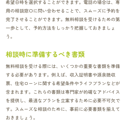
希望日時を選択することができます。電話の場合は、専
ーン無料相談
用の相談窓口に問い合わせることで、スムーズに予約を
専門家の資格や経験について知ろう
完了させることができます。無料相談を受けるための第
具体的な事例で学ぶ成功のポイント
一歩として、予約方法をしっかり把握しておきましょ
無料相談で得た情報の活用法
う。
アフターサポートの内容
専門家に聞いてみたい質問リスト
相談時に準備するべき書類
自分に合った専門家の選び方
無料相談を受ける際には、いくつかの重要な書類を準備
住宅ローンの疑問を解決！寝屋川市にある不動
する必要があります。例えば、収入証明書や源泉徴収
産会社の無料相談サービスの魅力
票、住宅ローンに関する希望条件やライフプランなどが
よくある質問とその答え
含まれます。これらの書類は専門家が的確なアドバイス
相談サービスの詳細と利用方法
を提供し、最適なプランを立案するために必要不可欠で
利用者の声と体験談
す。スムーズな相談のために、事前に必要書類を揃えて
おきましょう。
費用のかかる相談との違い