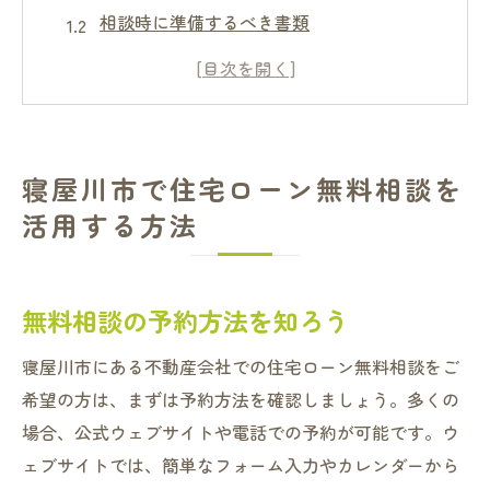
相談時に準備するべき書類
無料相談の流れとポイント
専門家の選び方とその重要性
無料相談で得られるアドバイスの種類
無料相談後のフォローアップ
寝屋川市で住宅ローン無料相談を
住宅ローンの無料相談で得られるメリットとは
活用する方法
個別に対応したアドバイスがもらえる
最新の住宅ローン情報を入手できる
無料相談の予約方法を知ろう
リスク管理の方法を学ぶ
最適な返済プランを提案してもらえる
寝屋川市にある不動産会社での住宅ローン無料相談をご
将来の資金計画が明確になる
希望の方は、まずは予約方法を確認しましょう。多くの
無料で専門的な意見を受けられる
場合、公式ウェブサイトや電話での予約が可能です。ウ
ェブサイトでは、簡単なフォーム入力やカレンダーから
専門家のアドバイスで安心！寝屋川市の住宅ロ