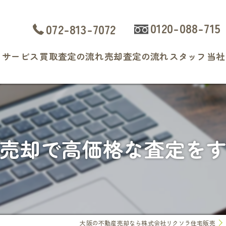
0120-088-715
072-813-7072
ト
サービス
買取査定の流れ
売却査定の流れ
スタッフ
当社
よくある質問
戸
マ
売却で高価格な査定を
土
相
査
大阪の不動産売却なら株式会社リクソラ住宅販売