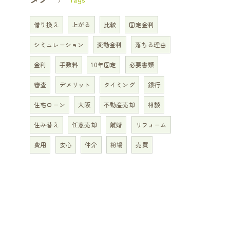
借り換え
上がる
比較
固定金利
シミュレーション
変動金利
落ちる理由
金利
手数料
10年固定
必要書類
審査
デメリット
タイミング
銀行
住宅ローン
大阪
不動産売却
相談
住み替え
任意売却
離婚
リフォーム
費用
安心
仲介
相場
売買