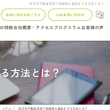
枚方市不動産売却で高価格な査定をする方法とは？
お問い合わせはこちら
LINEお問い合わせ
の特徴
会社概要・アクセス
ブログ
コラム
お客様の声
建て
ンション
する方法とは？
地
続
定
コラム
枚方市不動産売却で高価格な査定をする方法とは？