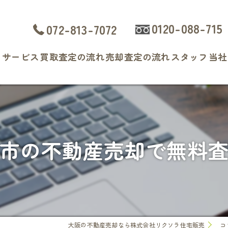
0120-088-715
072-813-7072
ト
サービス
買取査定の流れ
売却査定の流れ
スタッフ
当社
よくある質問
戸
マ
市の不動産売却で無料
土
相
査
大阪の不動産売却なら株式会社リクソラ住宅販売
コ