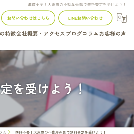
準備不要！大東市の不動産売却で無料査定を受けよう！
お問い合わせはこちら
LINEお問い合わせ
の特徴
会社概要・アクセス
ブログ
コラム
お客様の声
建て
ンション
査定を受けよう！
地
続
定
ラム
準備不要！大東市の不動産売却で無料査定を受けよう！