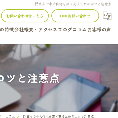
門真市で中古住宅を高く売るためのコツと注意点
お問い合わせはこちら
LINEお問い合わせ
の特徴
会社概要・アクセス
ブログ
コラム
お客様の声
建て
ンション
コツと注意点
地
続
定
コラム
門真市で中古住宅を高く売るためのコツと注意点