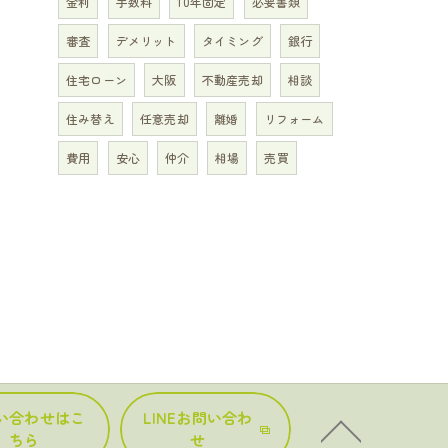
金利
手数料
10年固定
必要書類
審査
デメリット
タイミング
銀行
住宅ローン
大阪
不動産売却
相談
住み替え
任意売却
離婚
リフォーム
費用
安心
仲介
相場
売買
い合わせはこ
LINEお問い合わ
ちら
せ