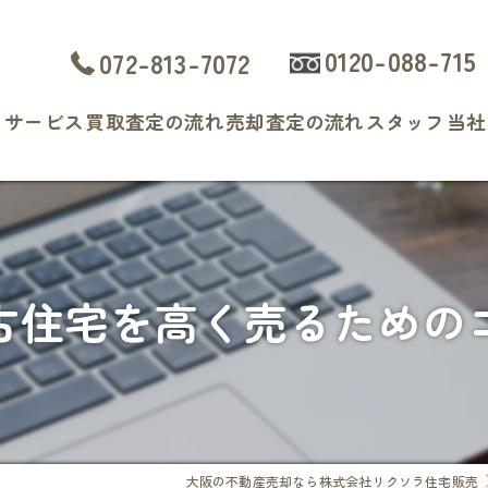
0120-088-715
072-813-7072
ト
サービス
買取査定の流れ
売却査定の流れ
スタッフ
当社
よくある質問
戸
マ
古住宅を高く売るための
土
相
査
大阪の不動産売却なら株式会社リクソラ住宅販売