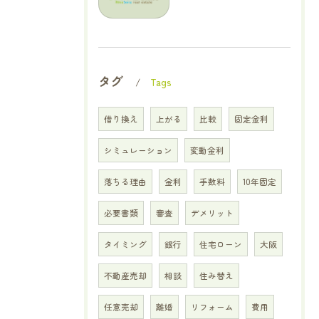
タグ
Tags
借り換え
上がる
比較
固定金利
シミュレーション
変動金利
落ちる理由
金利
手数料
10年固定
必要書類
審査
デメリット
タイミング
銀行
住宅ローン
大阪
不動産売却
相談
住み替え
任意売却
離婚
リフォーム
費用