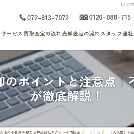
【大東
0120-088-715
072-813-7072
ト
サービス
買取査定の流れ
売却査定の流れ
スタッフ
当社
よくある質問
戸
マ
却のポイントと注意点｜
土
が徹底解説！
相
査
大阪の不動産売却なら株式会社リクソラ住宅販売
コラム
【大東市】戸