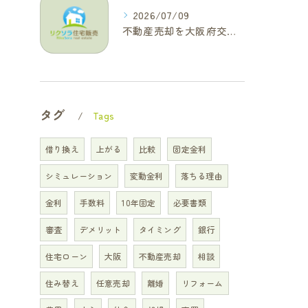
2026/07/09
不動産売却を大阪府交野市で成功に導く三大タブー回避と高価格査定の極意
タグ
Tags
借り換え
上がる
比較
固定金利
シミュレーション
変動金利
落ちる理由
金利
手数料
10年固定
必要書類
審査
デメリット
タイミング
銀行
住宅ローン
大阪
不動産売却
相談
住み替え
任意売却
離婚
リフォーム