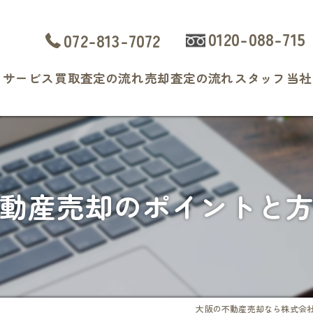
0120-088-715
072-813-7072
ト
サービス
買取査定の流れ
売却査定の流れ
スタッフ
当社
よくある質問
戸
マ
動産売却のポイントと
土
相
査
大阪の不動産売却なら株式会