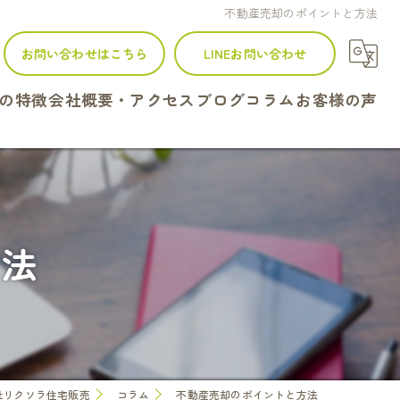
不動産売却のポイントと方法
お問い合わせはこちら
LINEお問い合わせ
の特徴
会社概要・アクセス
ブログ
コラム
お客様の声
建て
ンション
方法
地
続
定
社リクソラ住宅販売
コラム
不動産売却のポイントと方法