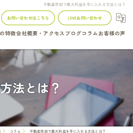
不動産売却で最大利益を手に入れる方法とは？
お問い合わせはこちら
LINEお問い合わせ
の特徴
会社概要・アクセス
ブログ
コラム
お客様の声
建て
ンション
る方法とは？
地
続
定
売
コラム
不動産売却で最大利益を手に入れる方法とは？