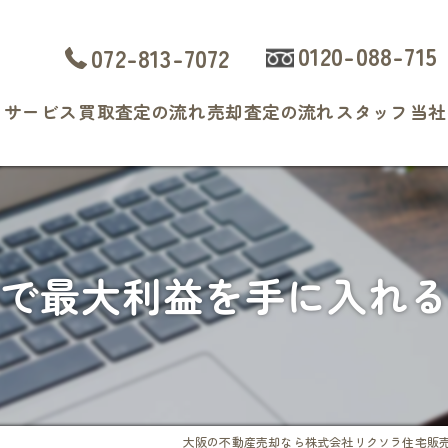
0120-088-715
072-813-7072
ト
サービス
買取査定の流れ
売却査定の流れ
スタッフ
当社
よくある質問
戸
マ
で最大利益を手に入れ
土
相
査
大阪の不動産売却なら株式会社リクソラ住宅販