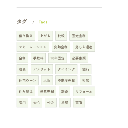
タグ
Tags
借り換え
上がる
比較
固定金利
シミュレーション
変動金利
落ちる理由
金利
手数料
10年固定
必要書類
審査
デメリット
タイミング
銀行
住宅ローン
大阪
不動産売却
相談
住み替え
任意売却
離婚
リフォーム
費用
安心
仲介
相場
売買