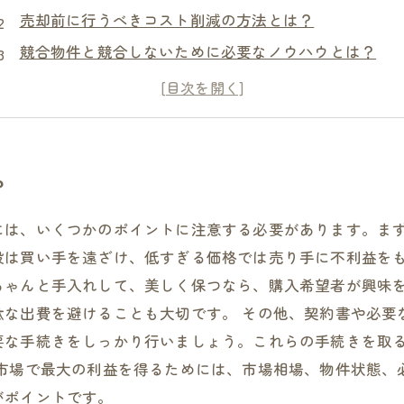
売却前に行うべきコスト削減の方法とは？
競合物件と競合しないために必要なノウハウとは？
不動産の魅力を伝えるための営業戦略とは？
トラブル回避のために注意すべき売却のポイントとは
？
には、いくつかのポイントに注意する必要があります。ま
段は買い手を遠ざけ、低すぎる価格では売り手に不利益をも
ちゃんと手入れして、美しく保つなら、購入希望者が興味
駄な出費を避けることも大切です。 その他、契約書や必要
要な手続きをしっかり行いましょう。これらの手続きを取
却市場で最大の利益を得るためには、市場相場、物件状態、
がポイントです。