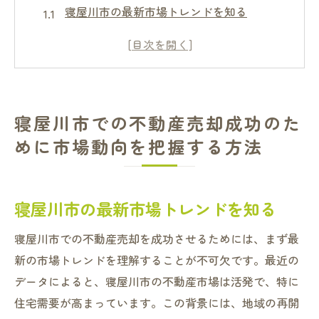
寝屋川市の最新市場トレンドを知る
季節ごとの不動産市場の動き
需要と供給のバランスを理解する
周辺地域との比較分析
地域特有の経済要因を考慮する
寝屋川市での不動産売却成功のた
市場動向を把握するための便利なツール
めに市場動向を把握する方法
不動産売却の適正価格設定のコツと寝屋川市の
市場事情
寝屋川市の平均価格を参考にする
寝屋川市の最新市場トレンドを知る
競合物件の価格をリサーチする
寝屋川市での不動産売却を成功させるためには、まず最
価格設定に影響を与える要因を知る
新の市場トレンドを理解することが不可欠です。最近の
専門家に相談するメリット
データによると、寝屋川市の不動産市場は活発で、特に
価格交渉のポイント
住宅需要が高まっています。この背景には、地域の再開