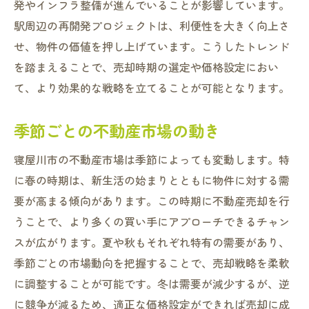
価格設定の失敗例とその対策
発やインフラ整備が進んでいることが影響しています。
駅周辺の再開発プロジェクトは、利便性を大きく向上さ
信頼できる不動産業者を選ぶためのチェックポ
せ、物件の価値を押し上げています。こうしたトレンド
イント
を踏まえることで、売却時期の選定や価格設定におい
実績の確認方法
て、より効果的な戦略を立てることが可能となります。
口コミと評判のチェック
契約内容の透明性
季節ごとの不動産市場の動き
対応力とコミュニケーションの重要性
寝屋川市の不動産市場は季節によっても変動します。特
寝屋川市エリアに詳しい業者を探す
に春の時期は、新生活の始まりとともに物件に対する需
不動産業者との面談時の質問リスト
要が高まる傾向があります。この時期に不動産売却を行
物件の魅力を最大限に引き出すための準備と工
うことで、より多くの買い手にアプローチできるチャン
夫
スが広がります。夏や秋もそれぞれ特有の需要があり、
内覧前の掃除と整理
季節ごとの市場動向を把握することで、売却戦略を柔軟
簡単な修繕とリフォームの提案
に調整することが可能です。冬は需要が減少するが、逆
魅力を伝えるための写真撮影のコツ
に競争が減るため、適正な価格設定ができれば売却に成