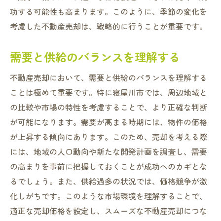
功する可能性も高まります。このように、季節の変化を
プロフェッショナルなホームステージング
考慮した不動産売却は、戦略的に行うことが重要です。
季節に合わせた演出方法
物件情報の魅力的なプレゼンテーション
需要と供給のバランスを理解する
寝屋川市での不動産売却をスムーズに進めるた
不動産売却において、需要と供給のバランスを理解する
めの具体的な手続き
ことは極めて重要です。特に寝屋川市では、周辺地域と
必要な書類の準備方法
の比較や市場の特性を考慮することで、より正確な判断
物件調査と法的確認
が可能になります。需要が高まる時期には、物件の価格
売買契約のステップバイステップガイド
が上昇する傾向にあります。このため、売却を考える際
税金と費用の計算方法
には、地域の人口動向や新たな開発計画を調査し、需要
引き渡しまでのスケジュール管理
の高まりを事前に把握しておくことが成功へのカギとな
トラブルを避けるための注意点
るでしょう。また、供給過多の状況では、価格競争が激
地域の魅力をアピールするための効果的な方法
化しがちです。このような市場環境を理解することで、
適正な売却価格を設定し、スムーズな不動産売却につな
地域の歴史と文化を伝える