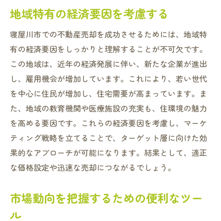
成功する不動産売却に必要な知識と寝屋川市の
地域特有の経済要因を考慮する
市場情報
寝屋川市での不動産売却を成功させるためには、地域特
不動産売却の基本知識
有の経済要因をしっかりと理解することが不可欠です。
寝屋川市の具体的な市場データ
この地域は、近年の経済発展に伴い、新たな企業が進出
売却時に注意すべき法的事項
し、雇用機会が増加しています。これにより、若い世代
市場の需要を見極める方法
を中心に住民が増加し、住宅需要が高まっています。ま
売却タイミングの見極め方
た、地域の教育機関や医療施設の充実も、住環境の魅力
寝屋川市の売却成功事例分析
を高める要因です。これらの経済要因を考慮し、マーケ
ティング戦略を立てることで、ターゲット層に向けた効
果的なアプローチが可能になります。結果として、適正
な価格設定や迅速な売却につながるでしょう。
市場動向を把握するための便利なツー
ル