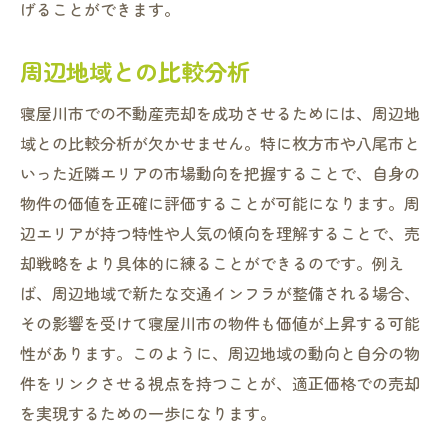
げることができます。
交通アクセスの便利さをアピール
周辺施設と環境の紹介
周辺地域との比較分析
地域のイベントとアクティビティ情報
寝屋川市での不動産売却を成功させるためには、周辺地
安心して住める治安の良さを強調
域との比較分析が欠かせません。特に枚方市や八尾市と
将来的な地域の発展計画を説明
いった近隣エリアの市場動向を把握することで、自身の
不動産売却を成功させるための寝屋川市の特徴
物件の価値を正確に評価することが可能になります。周
と利点
辺エリアが持つ特性や人気の傾向を理解することで、売
寝屋川市の住みやすさを強調
却戦略をより具体的に練ることができるのです。例え
教育環境と子育て支援の充実
ば、周辺地域で新たな交通インフラが整備される場合、
自然と公園の多さ
その影響を受けて寝屋川市の物件も価値が上昇する可能
地域のコミュニティ活動
性があります。このように、周辺地域の動向と自分の物
件をリンクさせる視点を持つことが、適正価格での売却
不動産市場の安定性
を実現するための一歩になります。
将来の資産価値の見込み