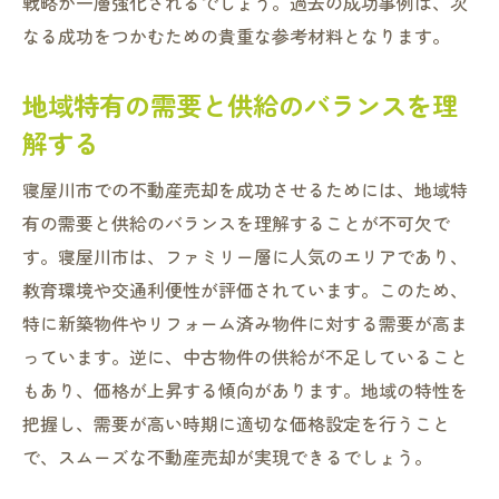
戦略が一層強化されるでしょう。過去の成功事例は、次
契約内容を詳しく確認する重要性
なる成功をつかむための貴重な参考材料となります。
短期間での売却を目指すリスクと対策
地域特有の需要と供給のバランスを理
未公開物件の売却の罠と対処法
解する
寝屋川市での不動産売却をスムーズに進めるた
めの具体的なアドバイス
寝屋川市での不動産売却を成功させるためには、地域特
売却計画のスケジュール管理
有の需要と供給のバランスを理解することが不可欠で
効果的な宣伝活動の方法
す。寝屋川市は、ファミリー層に人気のエリアであり、
買主との良好なコミュニケーションの取り
教育環境や交通利便性が評価されています。このため、
方
特に新築物件やリフォーム済み物件に対する需要が高ま
っています。逆に、中古物件の供給が不足していること
柔軟な対応で売却をスピードアップ
もあり、価格が上昇する傾向があります。地域の特性を
売却後のアフターケアの重要性
把握し、需要が高い時期に適切な価格設定を行うこと
地元のイベントやコミュニティを活用する
で、スムーズな不動産売却が実現できるでしょう。
方法