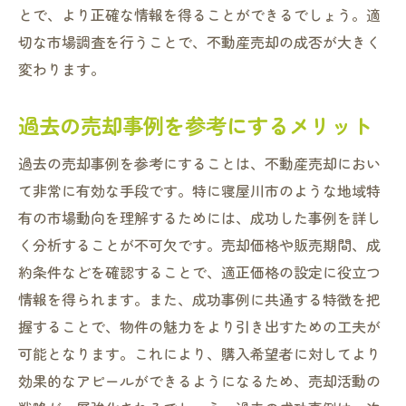
売却活動開始前のマーケティング戦略
とで、より正確な情報を得ることができるでしょう。適
不動産売却時に起こりやすいトラブルとその回
切な市場調査を行うことで、不動産売却の成否が大きく
避方法
変わります。
契約不履行のリスクと対策
過去の売却事例を参考にするメリット
名義変更や登記手続きに関するトラブル
買主との価格交渉で生じる問題と解決策
過去の売却事例を参考にすることは、不動産売却におい
物件の欠陥や瑕疵に関するトラブル
て非常に有効な手段です。特に寝屋川市のような地域特
近隣住民との境界線トラブルの防ぎ方
有の市場動向を理解するためには、成功した事例を詳し
く分析することが不可欠です。売却価格や販売期間、成
法律トラブルに備えるための専門家相談
約条件などを確認することで、適正価格の設定に役立つ
寝屋川市の不動産売却で陥りやすい罠とその対
情報を得られます。また、成功事例に共通する特徴を把
策
握することで、物件の魅力をより引き出すための工夫が
高額な手数料を避けるための方法
可能となります。これにより、購入希望者に対してより
虚偽情報に惑わされないための注意点
効果的なアピールができるようになるため、売却活動の
不動産詐欺の手口とその防止策