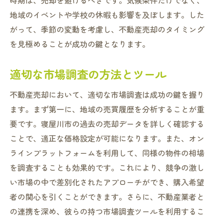
時期は、売却を避けるべきです。気候条件だけでなく、
不動産業者選びの基本基準
地域のイベントや学校の休暇も影響を及ぼします。した
評判と実績を確認する方法
がって、季節の変動を考慮し、不動産売却のタイミング
契約内容と手数料の透明性をチェック
を見極めることが成功の鍵となります。
実際の取引事例と顧客の声を参考にする
適切な市場調査の方法とツール
複数の業者を比較検討するメリット
初めての相談時に確認すべき質問
不動産売却において、適切な市場調査は成功の鍵を握り
寝屋川市での不動産売却成功のために必要な事
ます。まず第一に、地域の売買履歴を分析することが重
前準備とは
要です。寝屋川市の過去の売却データを詳しく確認する
物件の魅力を最大限に引き出す方法
ことで、適正な価格設定が可能になります。また、オン
ラインプラットフォームを利用して、同様の物件の相場
ハウスクリーニングの重要性とポイント
を調査することも効果的です。これにより、競争の激し
内覧会の準備と成功させるコツ
い市場の中で差別化されたアプローチができ、購入希望
必要な修繕箇所のチェックと対応
者の関心を引くことができます。さらに、不動産業者と
プロのカメラマンによる写真撮影の効果
の連携を深め、彼らの持つ市場調査ツールを利用するこ