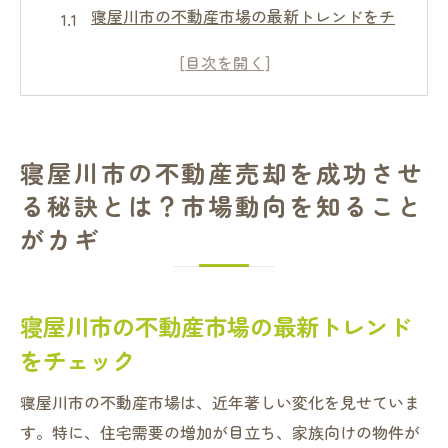
寝屋川市の不動産市場の最新トレンドをチ
ェック
季節の変動が不動産売却に与える影響
適切な市場調査の方法とツール
過去の売却事例を参考にするメリット
寝屋川市の不動産売却を成功させ
地域特有の需要と供給のバランスを理解す
る秘訣とは？市場動向を知ること
る
がカギ
将来の市場予測と売却タイミングの見極め
方
寝屋川市での不動産売却トラブルを避けるため
寝屋川市の不動産市場の最新トレンド
の最初のステップ
をチェック
売却前に必要な法的確認ポイント
寝屋川市の不動産市場は、近年著しい変化を見せていま
売却時に必要な書類の整備と注意点
す。特に、住宅需要の増加が目立ち、家族向けの物件が
売主としての権利と義務を理解する