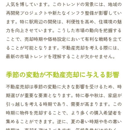
人気を博しています。このトレンドの背景には、地域の
不動産業者との契約前に確認すべき事項
再開発プロジェクトや新たなインフラ整備が影響してい
信頼できるアドバイザーを見つける方法
ます。特に駅周辺の開発は、利便性を高め、住環境の魅
トラブルを未然に防ぐための事前準備
力を向上させています。こうした市場の動向を把握する
寝屋川市の不動産市場動向を把握して適正価格
ことで、売却時期や価格設定において有利な戦略を立て
を設定する方法
ることが可能となります。不動産売却を考える際には、
最新の市場トレンドを理解することが欠かせません。
価格評価の基本と注意点
周辺相場と比較した価格設定のコツ
季節の変動が不動産売却に与える影響
専門家による査定サービスの活用方法
価格交渉で押さえるべきポイント
不動産売却は季節の変動に大きな影響を受けるため、時
期選びが重要な要素となります。特に春や秋は、家庭が
値下げ交渉に備えるための準備
引っ越しを考える時期であり、需要が高まります。この
長期的な市場動向を踏まえた価格設定
時期に物件を売却することで、より多くの購入希望者を
信頼できる不動産業者を選ぶためのポイントを
集めることができます。逆に、夏の暑い時期や冬の寒い
徹底解説