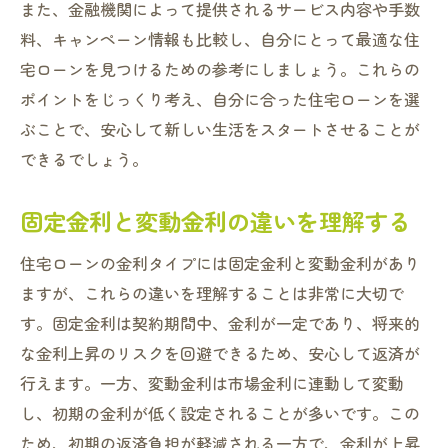
また、金融機関によって提供されるサービス内容や手数
変動金利の低金利のメリット
料、キャンペーン情報も比較し、自分にとって最適な住
初期負担を軽減するポイント
宅ローンを見つけるための参考にしましょう。これらの
四條畷市での変動金利ローンの選択肢
ポイントをじっくり考え、自分に合った住宅ローンを選
リスクを最小限に抑える方法
ぶことで、安心して新しい生活をスタートさせることが
変動金利と固定金利の併用
できるでしょう。
実際の変動金利の利用者の声
固定金利と変動金利の違いを理解する
住宅ローンの賢い選び方四條畷市での金融機関
比較
住宅ローンの金利タイプには固定金利と変動金利があり
四條畷市の主要金融機関の特徴
ますが、これらの違いを理解することは非常に大切で
金利条件の比較ポイント
す。固定金利は契約期間中、金利が一定であり、将来的
サービス内容の違いを理解する
な金利上昇のリスクを回避できるため、安心して返済が
金融機関の審査基準と選び方
行えます。一方、変動金利は市場金利に連動して変動
し、初期の金利が低く設定されることが多いです。この
四條畷市での利用者の評価
ため、初期の返済負担が軽減される一方で、金利が上昇