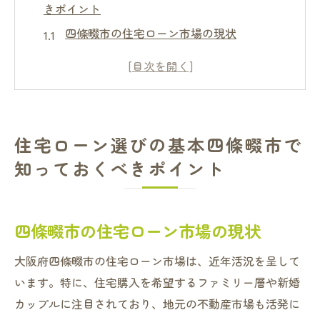
きポイント
四條畷市の住宅ローン市場の現状
住宅ローンに関する基礎知識
四條畷市でローンを選ぶ際の注意点
固定金利と変動金利の違いを理解する
四條畷市の不動産市場の特徴
住宅ローン選びの基本四條畷市で
最適な住宅ローン選びのポイント
知っておくべきポイント
固定金利と変動金利の違い四條畷市での住宅ロ
ーン選択
固定金利のメリットとデメリット
四條畷市の住宅ローン市場の現状
変動金利のメリットとデメリット
大阪府四條畷市の住宅ローン市場は、近年活況を呈して
四條畷市における固定金利の安定性
います。特に、住宅購入を希望するファミリー層や新婚
変動金利のリスクとその回避策
カップルに注目されており、地元の不動産市場も活発に