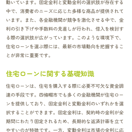
四條畷市の住宅ローン市場での金利動向
動いています。固定金利と変動金利の選択肢が存在する
ライフスタイルに合わせた金利選択
中で、消費者のニーズに応じた多様な商品が提供されて
います。また、各金融機関が競争を激化させる中で、金
四條畷市住宅ローンのメリットとデメリットを
利の引き下げや手数料の見直しが行われ、借入を検討す
徹底比較
る際の選択肢が広がっています。このような環境下で、
固定金利のメリットとデメリット
住宅ローンを選ぶ際には、最新の市場動向を把握するこ
変動金利のメリットとデメリット
とが非常に重要です。
四條畷市での住宅ローン市場の特徴
ローン選びにおける重要なポイント
住宅ローンに関する基礎知識
コスト面の比較と分析
住宅ローンは、住宅を購入する際に必要不可欠な資金調
四條畷市でのローン選びの実例
達の手段です。四條畷市でも多くの金融機関が住宅ロー
将来を見据えた住宅ローン選び固定金利か変動
ンを提供しており、固定金利と変動金利のいずれかを選
金利か
択することができます。固定金利は、契約時の金利が全
将来の金利動向を予測する
期間にわたり固定されるため、長期的な返済計画を立て
固定金利の安定性と安心感
やすいのが特徴です。一方、変動金利は市場の金利に応