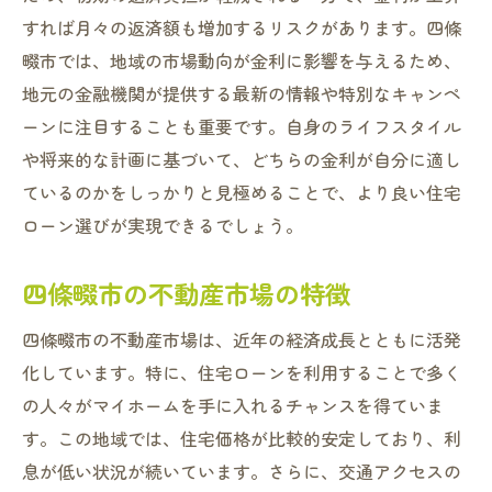
自分に合った金融機関の見つけ方
すれば月々の返済額も増加するリスクがあります。四條
四條畷市で住宅ローンを選ぶ際の注意点とアド
畷市では、地域の市場動向が金利に影響を与えるため、
バイス
地元の金融機関が提供する最新の情報や特別なキャンペ
ローン選びの基本的な注意点
ーンに注目することも重要です。自身のライフスタイル
四條畷市の市場動向と予測
や将来的な計画に基づいて、どちらの金利が自分に適し
契約前に確認すべきポイント
ているのかをしっかりと見極めることで、より良い住宅
返済計画の立て方と注意点
ローン選びが実現できるでしょう。
専門家からのアドバイスを活用する
四條畷市の不動産市場の特徴
四條畷市での実際の体験談
四條畷市の不動産市場は、近年の経済成長とともに活発
化しています。特に、住宅ローンを利用することで多く
の人々がマイホームを手に入れるチャンスを得ていま
す。この地域では、住宅価格が比較的安定しており、利
息が低い状況が続いています。さらに、交通アクセスの