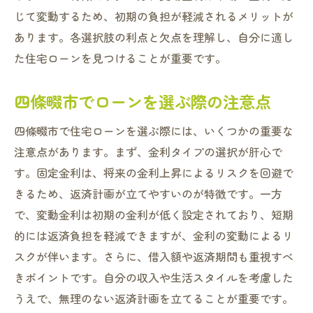
変動金利の初期負担の軽減
じて変動するため、初期の負担が軽減されるメリットが
あります。各選択肢の利点と欠点を理解し、自分に適し
将来のライフイベントに備えるローン選び
た住宅ローンを見つけることが重要です。
四條畷市での市場動向を踏まえた選択
家計に合わせた最適なローン選択
四條畷市でローンを選ぶ際の注意点
四條畷市の住宅ローン市場で固定金利が人気の
四條畷市で住宅ローンを選ぶ際には、いくつかの重要な
理由
注意点があります。まず、金利タイプの選択が肝心で
固定金利の安定した返済計画
す。固定金利は、将来の金利上昇によるリスクを回避で
経済変動に対する安心感
きるため、返済計画が立てやすいのが特徴です。一方
四條畷市の固定金利市場の動向
で、変動金利は初期の金利が低く設定されており、短期
長期的な資金計画における固定金利の利点
的には返済負担を軽減できますが、金利の変動によるリ
固定金利を選ぶ際の注意点
スクが伴います。さらに、借入額や返済期間も重視すべ
四條畷市での実際の利用者の声
きポイントです。自分の収入や生活スタイルを考慮した
変動金利の魅力四條畷市での初期負担軽減策
うえで、無理のない返済計画を立てることが重要です。