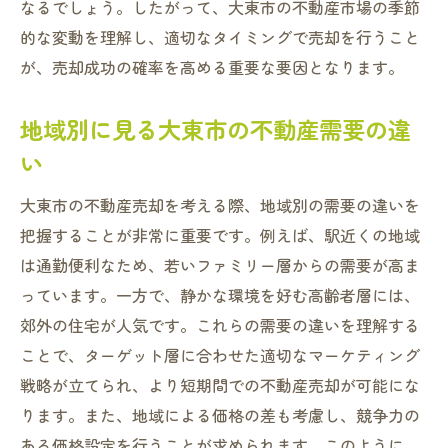
なるでしょう。したがって、大東市の不動産市場の季節
売却時期を見極めるための市場調査の実施
的な変動を理解し、適切なタイミングで売却を行うこと
方法
が、売却成功の確率を高める重要な要因となります。
データに基づく売却時期の予測方法
地域別に見る大東市の不動産需要の違
市場分析ツールの活用方法
い
高価買取を目指すために知っておきたい大東市
の不動産市場
大東市の不動産売却を考える際、地域別の需要の違いを
高価買取を実現するための市場知識
把握することが非常に重要です。例えば、駅近くの地域
不動産業者の選び方とそのポイント
は通勤便利なため、若いファミリー層からの需要が高ま
交渉力を高めるための実践テクニック
っています。一方で、静かな環境を好む高齢者層には、
市場価格を上回る価格で売却するための工
郊外の住宅が人気です。これらの需要の違いを理解する
夫
ことで、ターゲット層に合わせた適切なマーケティング
戦略が立てられ、より短期間での不動産売却が可能にな
高価買取を目指すための物件改修方法
ります。また、地域による価格の差も考慮し、競争力の
成功事例から学ぶ高価買取のポイント
ある価格設定を行うことが求められます。このように、