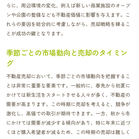
大東市での不動産売却を成功させるための最新
らに、周辺環境の変化、例えば新しい商業施設のオープ
市場データの活用法
ンや公園の整備なども不動産価値に影響を与えます。こ
最新の不動産市場データを収集する方法
れらの要因を総合的に考慮しながら、売却戦略を練るこ
とが成功の鍵となります。
データ分析を活用した売却戦略の立案
市場データを元にした競合物件の分析方法
季節ごとの市場動向と売却のタイミン
データに基づく適正価格の設定方法
グ
市場データを活用した効果的な広告戦略
データを元にした売却タイミングの見極め
不動産売却において、季節ごとの市場動向を把握するこ
方
とは非常に重要な要素です。一般的に、春先から初夏に
かけては新生活をスタートさせる人々が多く、不動産の
大東市の不動産市場分析から導く最適な売却時
需要が高まります。この時期に売却を考えると、競争が
期とは
激化し、高値での取引が期待できます。一方、秋から冬
過去の市場データから見える売却適期
にかけては需要が減少する傾向があり、特に年末に近づ
地域ニーズに応じた売却時期の選定方法
くほど購入希望者が減るため、この時期の売却は難しく
市場分析を活用した売却戦略の立案方法