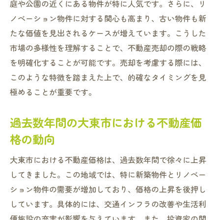
庭や公園の近くにある物件が特に人気です。さらに、リ
地域イベントやコミュニティ活動を活かし
ノベーション物件に対する関心も高まり、古い物件も新
た宣伝方法
たな価値を見出されるケースが増えています。こうした
競合物件との差別化を図るためのポイント
市場の多様性を理解することで、不動産売却の際の戦略
ホームステージングで物件価値を最大化す
を明確化することが可能です。売却を考慮する際には、
る方法
このような特徴を踏まえた上で、的確なタイミングを見
市場トレンドに基づいた適正価格の設定方
極めることが重要です。
法
過去数年間の大東市における不動産価
不動産売却における大東市の最適なタイミング
格の動向
を見極める秘訣
季節ごとの売却の強みと弱み
大東市における不動産価格は、過去数年間で徐々に上昇
経済情勢が市場に与える影響について
してきました。この地域では、特に新築物件とリノベー
市場動向を踏まえた売却計画の立て方
ション物件の需要が増加しており、価格の上昇を後押し
しています。具体的には、交通インフラの改善や生活利
不動産業者の意見を参考にする方法
便施設の充実が影響を与えています。また、投資家の関