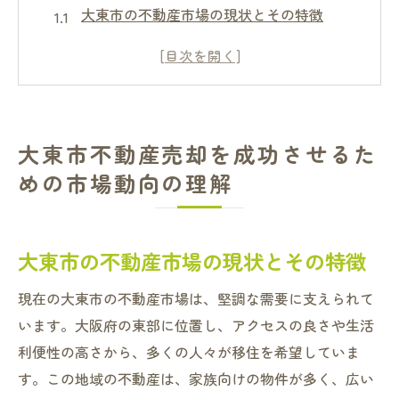
大東市の不動産市場の現状とその特徴
過去数年間の大東市における不動産価格の
動向
大東市の不動産市場に影響を与える要因と
は
大東市不動産売却を成功させるた
季節ごとの市場動向と売却のタイミング
めの市場動向の理解
地域別に見る大東市の不動産需要の違い
市場動向を把握するための信頼できる情報
源とは
大東市の不動産市場の現状とその特徴
大東市の不動産市場トレンドを活用して高価売
現在の大東市の不動産市場は、堅調な需要に支えられて
却を目指す方法
います。大阪府の東部に位置し、アクセスの良さや生活
最新トレンドを活用した売却戦略の立て方
利便性の高さから、多くの人々が移住を希望していま
SNSやオンラインプラットフォームを活用
す。この地域の不動産は、家族向けの物件が多く、広い
した効果的な広告方法