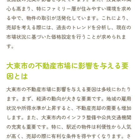
過去の売却事例から学ぶタイミングの選び
心も高まり、特にファミリー層が住みやすい環境を求め
方
る中で、物件の取引が活発化しています。これにより、
タイミングを見極めるためのデータ収集方
売却を考える際には、過去のトレンドを分析し、現在の
法
市場状況に基づいた価格設定を行うことが求められま
大東市の経済情勢と不動産売却タイミングの関
す。
係性とは
大東市の経済成長と不動産市場への影響
大東市の不動産市場に影響を与える要
地元企業の動向が不動産市場に与える影響
因とは
公共事業やインフラ計画と不動産売却の関
大東市の不動産市場に影響を与える要因は多岐にわたり
係
ます。まず、経済の動向が大きな要素です。地域の雇用
失業率や雇用状況が市場に及ぼす影響
状況や所得水準が上昇すると、不動産売却の需要も増加
経済指標を活用した売却時期の見極め方法
します。また、大東市内のインフラ整備や公共交通機関
経済情勢の変化に迅速に対応するためのポ
の充実も重要です。特に、駅近の物件は利便性から人気
イント
が高く、売却の際に有利な条件を得やすくなります。さ