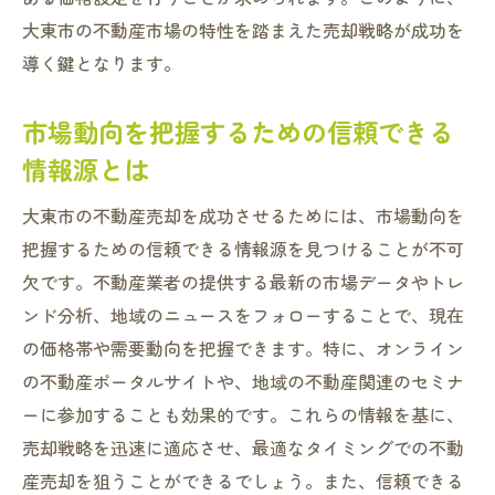
大東市の不動産売却で成功するために押さえて
大東市の不動産市場の特性を踏まえた売却戦略が成功を
おくべきポイント
導く鍵となります。
売却前に準備すべき重要事項
物件査定のポイントとその方法
市場動向を把握するための信頼できる
信頼できる不動産業者の選び方
情報源とは
売却契約における注意点
大東市の不動産売却を成功させるためには、市場動向を
売却後の手続きと留意事項
把握するための信頼できる情報源を見つけることが不可
売却を成功させるための日程管理方法
欠です。不動産業者の提供する最新の市場データやトレ
ンド分析、地域のニュースをフォローすることで、現在
の価格帯や需要動向を把握できます。特に、オンライン
の不動産ポータルサイトや、地域の不動産関連のセミナ
ーに参加することも効果的です。これらの情報を基に、
売却戦略を迅速に適応させ、最適なタイミングでの不動
産売却を狙うことができるでしょう。また、信頼できる