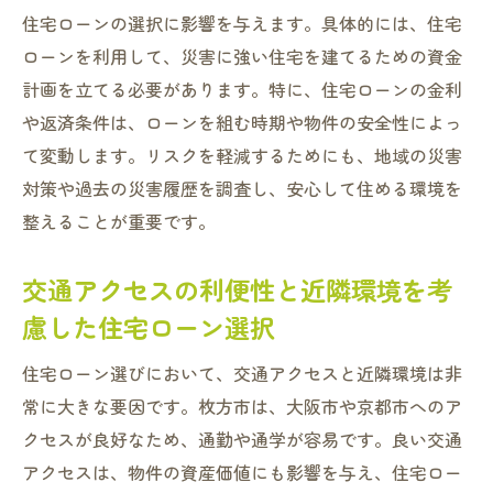
る
住宅ローンの選択に影響を与えます。具体的には、住宅
オンラインツールでの住宅ローン計算方法
ローンを利用して、災害に強い住宅を建てるための資金
計画を立てる必要があります。特に、住宅ローンの金利
シミュレーション結果を活かした資金計画
や返済条件は、ローンを組む時期や物件の安全性によっ
の作成
て変動します。リスクを軽減するためにも、地域の災害
変動金利と固定金利の違いをシミュレーシ
対策や過去の災害履歴を調査し、安心して住める環境を
ョンで比較
整えることが重要です。
枚方市特有の費用項目を反映したシミュレ
ーション
交通アクセスの利便性と近隣環境を考
シミュレーション結果を基にした交渉のポ
慮した住宅ローン選択
イント
枚方市での住宅購入を成功させるためのローン
住宅ローン選びにおいて、交通アクセスと近隣環境は非
選択術
常に大きな要因です。枚方市は、大阪市や京都市へのア
クセスが良好なため、通勤や通学が容易です。良い交通
自分に合ったローンタイプの見つけ方
アクセスは、物件の資産価値にも影響を与え、住宅ロー
枚方市の金融機関比較で見るポイント