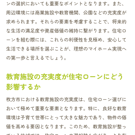
ンの選択においても重要なポイントとなります。また、
ローン選びに役立つ専門家アドバイスの活
周辺環境には商業施設や教育機関、公園などの充実度が
用法
求められます。それらの要素を考慮することで、将来的
ライフプランに基づく最適なローン期間の
な生活の満足度や資産価値の維持に繋がります。住宅ロ
設定
ーンを組む際には、これらの利便性を見極め、安心して
フラット35を利用するメリット・デメリッ
生活できる場所を選ぶことが、理想のマイホーム実現へ
ト
の第一歩と言えるでしょう。
ローン選択時の心理的バイアスを排除する
方法
教育施設の充実度が住宅ローンにどう
住宅ローン選びをサポートする枚方市の地域特
影響するか
性の活用法
枚方市における教育施設の充実度は、住宅ローン選びに
地元金融機関の特性とローンの選び方
おいて極めて重要な要素となります。特に、良好な教育
枚方市の不動産市場を活用したローン申請
環境は子育て世帯にとって大きな魅力であり、物件の価
のコツ
値を高める要因となります。このため、教育施設が整っ
地域密着型の情報収集方法