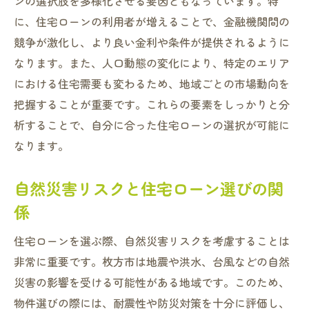
ンの選択肢を多様化させる要因ともなっています。特
政府の政策と市場動向の関係性
に、住宅ローンの利用者が増えることで、金融機関間の
2023年の予測と住宅ローン選びの展望
競争が激化し、より良い金利や条件が提供されるように
住宅ローン選びで失敗しないための枚方市での
なります。また、人口動態の変化により、特定のエリア
実践ポイント
における住宅需要も変わるため、地域ごとの市場動向を
住宅ローン選びの基本的な注意点
把握することが重要です。これらの要素をしっかりと分
ローンプラン比較で見落としがちな点
析することで、自分に合った住宅ローンの選択が可能に
枚方市ならではの不動産業者の選び方
なります。
住宅ローン契約時にチェックすべき法的事
項
自然災害リスクと住宅ローン選びの関
実際の購入者の声から学ぶ成功の秘訣
係
住宅ローン返済計画の立て方とその重要性
住宅ローンを選ぶ際、自然災害リスクを考慮することは
枚方市での住宅ローンシミュレーションの手順
非常に重要です。枚方市は地震や洪水、台風などの自然
と注意点
災害の影響を受ける可能性がある地域です。このため、
シミュレーションの基本的な流れを理解す
物件選びの際には、耐震性や防災対策を十分に評価し、