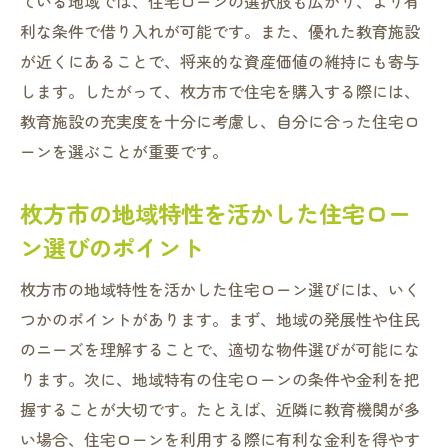
ている地域では、住宅ローンの選択肢も広がり、より有
枚方市の特性を活かした資産価値の見極め
利な条件で借り入れが可能です。また、優れた教育施設
方
が近くにあることで、将来的な資産価値の維持にも寄与
地域イベントやネットワークを活用した情
します。したがって、枚方市で住宅を購入する際には、
報収集
教育施設の充実度を十分に考慮し、自分に合った住宅ロ
ーンを選ぶことが重要です。
枚方市でのローン選びにおける地域の協力
体制の活用
枚方市の地域特性を活かした住宅ロー
枚方市での安心な住宅ローン契約に向けたステ
ン選びのポイント
ップ
契約前に確認すべき重要事項一覧
枚方市の地域特性を活かした住宅ローン選びには、いく
ローン契約時のトラブルを未然に防ぐ方法
つかのポイントがあります。まず、地域の発展性や住民
のニーズを理解することで、適切な物件選びが可能にな
安心して契約するための第三者機関の利用
ります。次に、地域特有の住宅ローンの条件や金利を把
法的手続きの流れと注意点
握することが大切です。たとえば、近隣に教育機関が多
契約後のフォロー体制を確認する
い場合、住宅ローンを利用する際に有利な金利を得やす