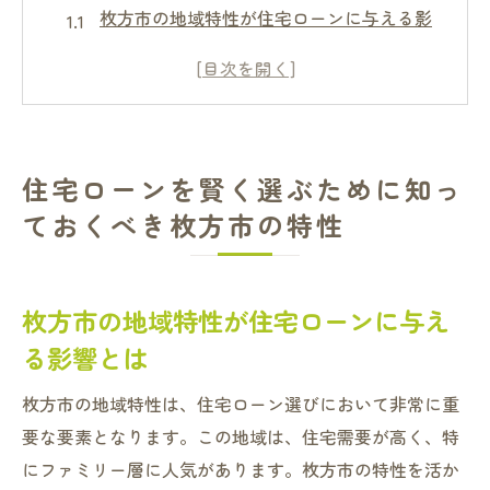
枚方市の地域特性が住宅ローンに与える影
響とは
人口動態と住宅需要：枚方市の現状分析
自然災害リスクと住宅ローン選びの関係
交通アクセスの利便性と近隣環境を考慮し
住宅ローンを賢く選ぶために知っ
た住宅ローン選択
ておくべき枚方市の特性
教育施設の充実度が住宅ローンにどう影響
するか
枚方市の地域特性を活かした住宅ローン選
枚方市の地域特性が住宅ローンに与え
びのポイント
る影響とは
枚方市で住宅ローンを選ぶ際のタイミングとそ
枚方市の地域特性は、住宅ローン選びにおいて非常に重
の重要性
要な要素となります。この地域は、住宅需要が高く、特
金利動向を見極めるタイミングの重要性
にファミリー層に人気があります。枚方市の特性を活か
季節ごとの住宅ローン市場の変化を知る