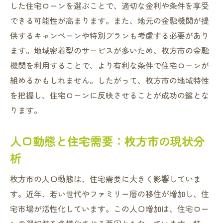
した住宅ローンを選ぶことで、適切な金利や条件を享受
新築と中古住宅の購入時期に関する考察
できる可能性が高まります。また、地元の金融機関が提
住宅ローン控除制度を最大限に活用するタ
供するキャンペーンや特別プランも考慮する必要があり
イミング
ます。地域密着型のサービスが多いため、枚方市の金融
市場動向を考慮した適切な契約の時期
機関を利用することで、より有利な条件で住宅ローンが
枚方市での不動産価格の推移を踏まえた購
組めるかもしれません。したがって、枚方市の地域特性
入の最適タイミング
を把握し、住宅ローンに反映させることが成功の鍵とな
理想の住宅ローンを見つけるための枚方市の市
ります。
場動向とは
人口動態と住宅需要：枚方市の現状分
住宅ローン金利の最新トレンド分析
析
不動産価格の動向とその背景にある経済要
因
枚方市の人口動態は、住宅需要に大きく影響していま
ライフスタイルの変遷と住宅市場の変化
す。近年、若い世代やファミリー層の移住が増加し、住
枚方市における住宅ローンの競争環境
宅市場が活性化しています。この人口増加は、住宅ロー