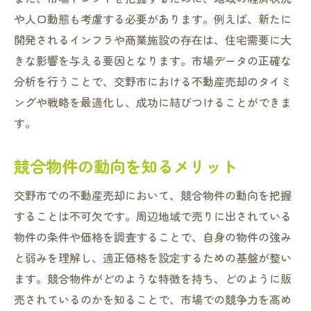
交野市での取引成功に向けた交渉術
や人口動態も考慮する必要があります。例えば、新たに
開発されるインフラや商業施設の存在は、住宅需要に大
初めての契約プロセス理解の重要性
きな影響を与える要因となります。市場データの正確な
売却後の手続きをスムーズに進めるための
分析を行うことで、交野市における不動産売却のタイミ
準備
ングや戦略を最適化し、成功に結びつけることができま
交野市で不動産売却を考える際の信頼できる相
す。
談先とその選び方
信頼性のある不動産会社の特徴
競合物件の動向を知るメリット
実績と口コミの活用方法
交野市での不動産売却において、競合物件の動向を把握
交野市での地域密着型サービスの選び方
することは不可欠です。周辺地域で売りに出されている
相談先を選ぶ際の注意点
物件の条件や価格を調査することで、自身の物件の強み
無料相談を有効活用する方法
と弱みを理解し、適正価格を設定するための基盤が整い
専門家のネットワークを活かした相談先の
ます。競合物件がどのような特徴を持ち、どのように販
選定
売されているのかを知ることで、市場での競争力を高め