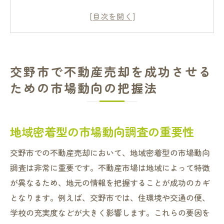
最新の交野市不動産市場データの分析方法
競合物件の動向を知るメリット
季節性が交野市の不動産売却に与える影響
未来の市場を予測するための経済指標の活
交野市で不動産売却を成功させる
用
ための市場動向の把握法
環境要因が不動産価値に与える影響
不動産売却を交野市で進める際の最適価格の設
定ポイント
地域密着型の市場動向調査の重要性
市場価格と物件の状態のバランスを取る
交野市での不動産売却において、地域密着型の市場動向
地域別価格比較の方法
調査は非常に重要です。不動産市場は地域によって特徴
価格設定に影響を与える要因とは
が異なるため、地元の情報を把握することが成功のカギ
競争力のある価格設定のための戦略
となります。例えば、交野市では、住環境や交通の便、
価格修正が必要なタイミングの見極め方
学校の充実度などが大きく影響します。これらの要因を