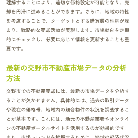
顧客の心理を考慮した価格戦略
理解することにより、適切な価格設定が可能となり、売
却を円滑に進めることができます。さらに、地域の特性
交野市での不動産売却をスムーズにするための
を考慮することで、ターゲットとする購買層の理解が深
専門家相談の重要性
まり、戦略的な売却活動が実現します。市場動向を定期
信頼できる不動産エージェントの選び方
的にチェックし、必要に応じて情報を更新することも重
プロの視点での市場分析の利点
要です。
法律専門家による契約サポートの必要性
税理士相談による税金戦略の構築
最新の交野市不動産市場データの分析
専門家と共に進める売却戦略の立案
方法
定期的な相談で売却までの流れを円滑に
交野市での不動産売却には、最新の市場データを分析す
初めての不動産売却でも安心！交野市での取引
ることが欠かせません。具体的には、過去の取引データ
成功へのステップ
や現在の価格帯、地域内の競合物件の状況を調査するこ
売却計画を立てるための初期ステップ
とが基本です。これには、地元の不動産業者やオンライ
購入者視点に立ったプロモーション戦略
ンの不動産ポータルサイトを活用するのが効果的です。
売却前の物件改善がもたらす効果
また、市場トレンドを把握するために、地域の経済状況