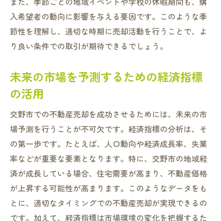
また、季節ごとの地域イベントや学校の休暇期間も、購
売却までに注意すべき業務管理ポイント
入希望者の動向に影響を与える要因です。このような季
不動産売却における各種手続きの流れ
節性を理解し、適切な時期に売却活動を行うことで、よ
問題発生時の対処法と事前準備
り良い条件での取引が期待できるでしょう。
交野市で不動産売却を成功に導くための徹底サ
未来の市場を予測するための経済指標
ポート方法
の活用
売却活動をサポートするためのチーム作り
顧客に対するアフターサポートの重要性
交野市での不動産売却を成功させるためには、未来の市
プロフェッショナルネットワークの活用法
場予測を行うことが不可欠です。経済指標の分析は、そ
の第一歩です。たとえば、人口動向や経済成長率、失業
売却の各フェーズでのサポート内容
率などが重要な要素となります。特に、交野市の地域経
個別ニーズに応じたサポートプランの提案
済が成長している場合、住宅需要が高まり、不動産価格
売却後のサポートで信頼関係を築く方法
が上昇する可能性が高まります。このようなデータをも
とに、適切なタイミングでの不動産売却が実現できるの
です。加えて、経済指標は市場環境の変化を把握するた