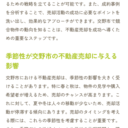
不動産売却を交野市で進めるための法律と税制
るための戦略を立てることが可能です。また、成約事例
の基本知識
を分析することで、売却活動の成功に必要なポイントを
売却時に知っておくべき法律の基礎
洗い出し、効果的なアプローチができます。交野市で競
合物件の動向を知ることは、不動産売却を成功へ導くた
不動産取引に関する最新の法改正情報
めの重要なステップです。
税制優遇措置を活用する方法
交野市の特有の法的要件について
季節性が交野市の不動産売却に与える
契約書作成時の注意点
影響
法律相談を適切に活用する方法
交野市における不動産売却は、季節性の影響を大きく受
交野市での不動産売却プロセスを円滑にするた
けることがあります。特に春と秋は、物件の見学や購入
めのアドバイス
希望者が増えるため、売却のチャンスが高まります。こ
スケジュール管理で売却をスムーズに
れに対して、夏や冬は人々の移動が少ないため、売却活
購入希望者とのコミュニケーションの取り
動が停滞する傾向にあります。売却のタイミングを考え
方
る際には、これらの季節性を考慮することが重要です。
見学対応で好印象を与えるためのコツ