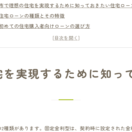
市で理想の住宅を実現するために知っておきたい住宅ロー
住宅ローンの種類とその特徴
初めての住宅購入者向けローンの選び方
返済計画を立てる際の重要ポイント
金利の種類とその影響を理解する
住宅ローン審査における注意点
保証人や担保の必要性について
宅を実現するために知っ
性能を最大限に活かす！枚方市での賢い住宅ローンの選び
エコ住宅ローンで環境にも優しい選択を
長期的な視点で選ぶフレキシブルローンプラン
低金利ローンを活用するためのコツ
住宅性能とローンの相性を考える
の2種類があります。固定金利型は、契約時に設定された金
専門家に相談するメリット