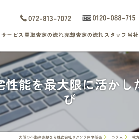
0120-088-715
072-813-7072
ト
サービス
買取査定の流れ
売却査定の流れ
スタッフ
当社
よくある質問
戸
マ
宅性能を最大限に活かし
土
び
相
査
大阪の不動産売却なら株式会社リクソラ住宅販売
コラム
枚