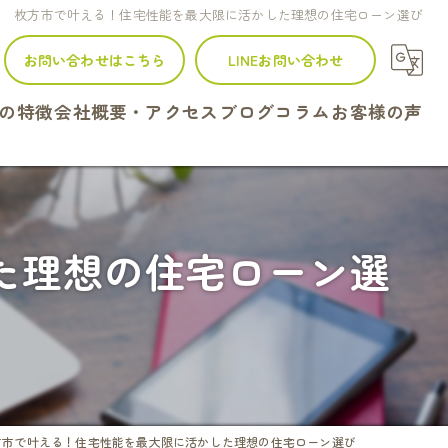
枚方市で叶える！住宅性能を最大限に活かした理想の住宅ローン選び
お問い合わせはこちら
LINEお問い合わせ
の特徴
会社概要・アクセス
ブログ
コラム
お客様の声
建て
ンション
た理想の住宅ローン選
地
続
定
方市で叶える！住宅性能を最大限に活かした理想の住宅ローン選び