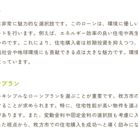
バランスの取れた住宅性能とローンの選び方
を
未来を見据えた資産価値評価の重要性
は非常に魅力的な選択肢です。このローンは、環境に優し
住宅性能と生活コストを考慮したローン
ートを行います。例えば、エネルギー効率の良い住宅や再
枚方市特有の住宅性能要件と資金計画
いのです。これにより、住宅購入者は初期投資を抑えつつ
ファイナンシャルプランナーに相談するメリット
域社会や地球環境にも貢献できる点は大きな魅力です。環
なっています。
ンプラン
レキシブルなローンプランを選ぶことが重要です。枚方市
することが求められます。特に、住宅性能が高い物件を選
があります。また、変動金利や固定金利の選択肢も考慮に
した視点から、枚方市での住宅購入を成功へと導く励みに