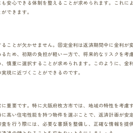
にも安心できる体制を整えることが求められます。これに
枚方市特有の市場リスクと対策
とができます。
ローン選びで未来の家計を安定させる
性能に合わせた住宅ローンで叶える理想の住まい
省エネ性能を活かした住宅ローンの活用法
することが欠かせません。固定金利は返済期間中に金利が
断熱性能に優れた住宅とローンの相性
わるため、初期の負担が軽い一方で、将来的なリスクを考
防災性能を考慮した住宅ローンプラン
め、慎重に選択することが求められます。このように、金
スマートホーム化に適したローン選び
の実現に近づくことができるのです。
未来志向の住宅性能とローンの調和
持続可能な住まいを実現するローンの選択肢
市で失敗しない住宅ローン選びの秘訣
常に重要です。特に大阪府枚方市では、地域の特性を考慮
よくある失敗例と回避策
特に高い住宅性能を持つ物件を選ぶことで、返済計画が安
審査を行う際には、必要な書類を整備し、正確な情報を提
ローン選びのチェックリストを活用する