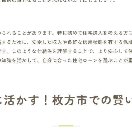
査通過の鍵となることを忘れないようにしましょう。
信頼できる業者の選び方
個々のライフスタイルに合ったローンを選ぶ
よくある誤解を解消するためのQ&A
ローン契約前に確認すべきポイント
められることがあります。特に初めて住宅購入を考える方
減するために、安定した収入や良好な信用状態を有する保
ローンを活用して枚方市での理想の住まいを手に入れる方
です。このような仕組みを理解することで、より安心して
住宅ローンを賢く使う具体的なステップ
の知識を活かして、自分に合った住宅ローンを選ぶことが
住まいの夢を実現するためのローン活用術
枚方市での住宅購入体験談と成功の秘訣
ローン返済を快適にするためのヒント
未来の住まいづくりを支えるローン戦略
に活かす！枚方市での賢
家族の将来を見据えた資金計画
性能とローン選びのバランスが鍵！枚方市の住まい選び
住宅性能を最大限に活かすローン設計