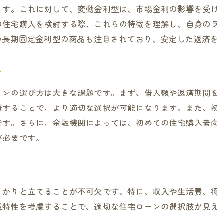
ます。これに対して、変動金利型は、市場金利の影響を受
地域の不動産事情を反映したローン選び
の住宅購入を検討する際、これらの特徴を理解し、自身の
特性を理解して住宅性能を引き出す住宅ローン計画
の長期固定金利型の商品も注目されており、安定した返済
地域の気候に適した住宅性能とは
枚方市の地価動向とローン選びの関係
方
快適な住環境を実現するためのローン活用法
ーンの選び方は大きな課題です。まず、借入額や返済期間
地域密着型の金融機関を利用する利点
握することで、より適切な選択が可能になります。また、
住宅性能と資産価値向上の関連性
です。さらに、金融機関によっては、初めての住宅購入者
将来の資産価値を見据えたローン計画
が必要です。
市の市場動向を読み解く住宅ローン選択のポイント
最新の不動産市場トレンドを知る
経済状況を踏まえたローンの選び方
っかりと立てることが不可欠です。特に、収入や生活費、
住宅価格の変動に対応するローン戦略
域特性を考慮することで、適切な住宅ローンの選択肢が見
近隣エリアとの比較から見るローン選択