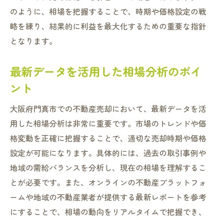
地元市場の特徴を活かした売却方法
のように、相場を把握することで、時期や価格設定の戦
略を練り、結果的に利益を最大化するための重要な指針
地域の魅力が売却に及ぼす影響
となります。
市場の変動要因を理解して売却に活かす
門真市独自の売却チャンスを見つける方法
最新データを活用した相場分析のポイ
大阪府門真市で最適な不動産売却価格を設定す
ント
るコツ
大阪府門真市での不動産売却において、最新データを活
適正価格設定の重要性とその影響
用した相場分析は非常に重要です。市場のトレンドや価
価格設定の失敗を防ぐためのヒント
格変動を正確に把握することで、適切な売却時期や価格
市場調査を基にした価格設定方法
設定が可能になります。具体的には、過去の取引事例や
価格交渉を成功させるための準備
地域の需給バランスを分析し、現在の相場を理解するこ
最適価格での売却を実現するステップ
とが必要です。また、オンラインの不動産プラットフォ
価値を最大化するための価格戦略
ームや地域の不動産業者が提供する最新レポートを参考
失敗を避けるために知っておくべき門真市不動
にすることで、相場の動向をリアルタイムで把握でき、