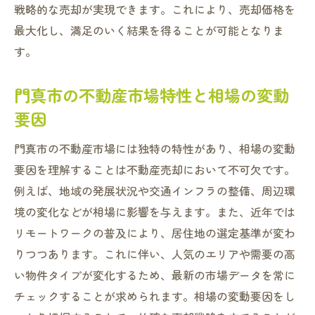
産売却のポイント
戦略的な売却が実現できます。これにより、売却価格を
売却プロセスでの一般的なミスを防ぐ
最大化し、満足のいく結果を得ることが可能となりま
す。
門真市不動産売却における法的注意点
売却時に避けるべき価格設定の誤り
門真市の不動産市場特性と相場の変動
失敗を防ぐための効果的なコミュニケーシ
要因
ョン
不動産エージェント選びの重要性
門真市の不動産市場には独特の特性があり、相場の変動
要因を理解することは不動産売却において不可欠です。
トラブルを未然に防ぐための対策
例えば、地域の発展状況や交通インフラの整備、周辺環
利益を最大化するための門真市不動産売却のス
境の変化などが相場に影響を与えます。また、近年では
テップバイステップガイド
リモートワークの普及により、居住地の選定基準が変わ
ステップ1: 目標設定と計画立案
りつつあります。これに伴い、人気のエリアや需要の高
ステップ2: 市場調査と物件評価
い物件タイプが変化するため、最新の市場データを常に
ステップ3: 効果的な販売促進方法
チェックすることが求められます。相場の変動要因をし
ステップ4: 価格交渉と契約成立