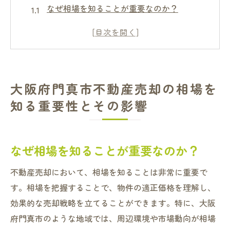
なぜ相場を知ることが重要なのか？
相場が売却価格に与える影響とは
最新データを活用した相場分析のポイント
門真市の不動産市場特性と相場の変動要因
地域別の相場比較による売却戦略の策定
大阪府門真市不動産売却の相場を
相場理解がもたらす売却活動への利点
知る重要性とその影響
門真市での不動産売却成功のために市場動向を
把握する方法
市場動向を把握するための情報収集術
なぜ相場を知ることが重要なのか？
門真市の不動産市場の最新トレンドを知る
不動産売却において、相場を知ることは非常に重要で
不動産売却における経済指標の理解
す。相場を把握することで、物件の適正価格を理解し、
地域の需要と供給のバランスを見極める
効果的な売却戦略を立てることができます。特に、大阪
競合物件との差別化を図るための分析
府門真市のような地域では、周辺環境や市場動向が相場