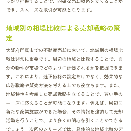
っかり把握することで、的確な売却戦略を立てることが
ステップ5: 売却後の手続きと注意点
でき、スムーズな取引が可能となります。
成功事例から学ぶ売却プロセスの最適化
地域別の相場比較による売却戦略の策
門真市での不動産売却を成功させるための賢い
定
選択と行動
成功するためのエージェント選びのコツ
大阪府門真市での不動産売却において、地域別の相場比
売却時期を見極めるための分析法
較は非常に重要です。周辺の地域と比較することで、自
不動産売却におけるデジタルマーケティン
分の物件が市場でどのように評価されるかを把握できま
グの活用
す。これにより、適正価格の設定だけでなく、効果的な
広告戦略や販売方法を考える上でも役立ちます。また、
交渉力を高めるための知識と技術
地域特性を考慮した売却戦略を立てることで、買い手の
売却後の計画を見据えた決断力
ニーズに応えることが可能になります。例えば、周辺に
成功体験から学ぶ賢明な売却戦略
新たな商業施設ができた場合、その情報を強調して売却
活動を行うことで、より多くの関心を引くことができる
でしょう。次回のシリーズでは、具体的な地域比較のデ