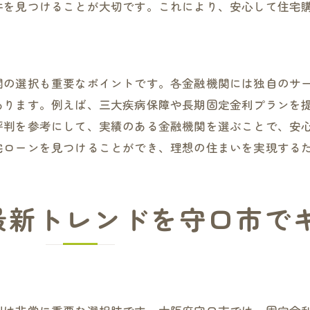
通勤時間と生活の質のバランス
件を見つけることが大切です。これにより、安心して住宅
子育て世代の住宅ローン選び
シニア世代に最適なローンの特徴
守口市での住宅購入を安心にする住宅ローンの選び方
関の選択も重要なポイントです。各金融機関には独自のサ
安心を得るための金利交渉の秘訣
あります。例えば、三大疾病保障や長期固定金利プランを
評判を参考にして、実績のある金融機関を選ぶことで、安
契約前に確認すべき重要書類
宅ローンを見つけることができ、理想の住まいを実現する
長期返済に備える計画の立て方
購入後のライフプランシミュレーション
ローン審査に通るためのポイント
最新トレンドを守口市で
予算オーバーを避けるための戦略
住宅ローン選びで失敗しない守口市の最新情報と注意点
最新の経済動向が与える影響
住宅ローン税制の最新情報