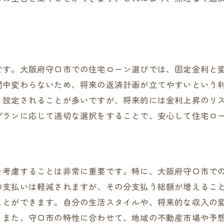
守口市での住宅ローン選びライフスタイルに合わせた選択
ライフステージ別のローン選択
家族構成に応じたローンプラン
将来の生活設計を考慮した選択
です。大阪府守口市での住宅ローン選びでは、固定金利と
間中変わらないため、将来の返済計画が立てやすいという
住宅ローンと資産形成のバランス
く設定されることが多いですが、将来的には金利上昇のリ
環境に優しい住宅選びのポイント
プランに応じて適切な選択をすることで、安心して住宅ロ
リモートワーク時代の住宅立地選び
住宅ローンの落とし穴を避ける守口市での賢い選び方
ローン契約時に注意すべき点
を考慮することは非常に重要です。特に、大阪府守口市で
金利計算の落とし穴
の支払いは軽減されますが、その分支払う総額が増えるこ
返済計画の見直し方法
ことができます。自分の生活スタイルや、将来的な収入の
予期せぬ出費への備え方
。また、守口市の特性に合わせて、地域の不動産市場や予