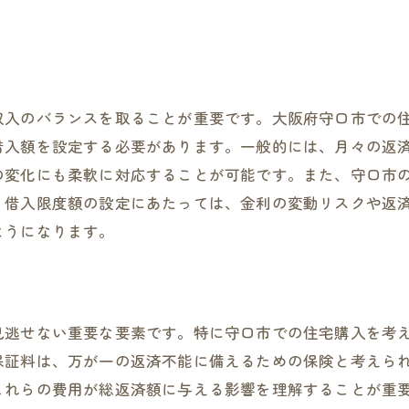
住宅価値の変動リスクを理解する
ファイナンシャルプランナーの活用法
守口市特有の条件を活かしたお得な住宅ローンプランの見
地域に根ざした金融機関の利用
収入のバランスを取ることが重要です。大阪府守口市での
自治体の助成金や補助金の活用
入額を設定する必要があります。一般的には、月々の返済
不動産市場の動向を知る
の変化にも柔軟に対応することが可能です。また、守口市
地元の情報を活用した賢い選択
。借入限度額の設定にあたっては、金利の変動リスクや返
歴史的背景から見る不動産価値
ようになります。
地元企業との連携で得るメリット
ライフスタイルに適した住宅ローンを守口市で選ぶための
都市型生活に合ったローンの選び方
見逃せない重要な要素です。特に守口市での住宅購入を考
長期的な視野で考える住宅ローン
保証料は、万が一の返済不能に備えるための保険と考えら
プライバシーを確保する選択肢
これらの費用が総返済額に与える影響を理解することが重