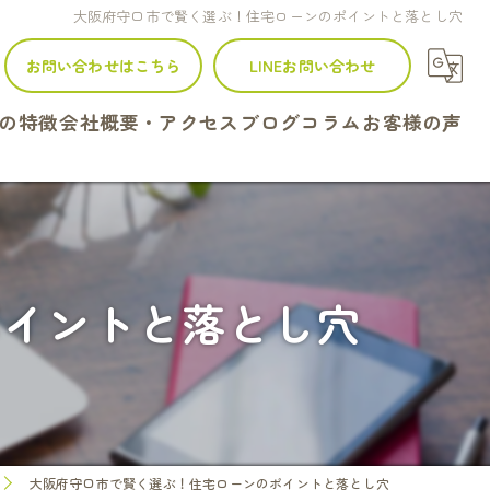
大阪府守口市で賢く選ぶ！住宅ローンのポイントと落とし穴
お問い合わせはこちら
LINEお問い合わせ
の特徴
会社概要・アクセス
ブログ
コラム
お客様の声
建て
ンション
ポイントと落とし穴
地
続
定
大阪府守口市で賢く選ぶ！住宅ローンのポイントと落とし穴