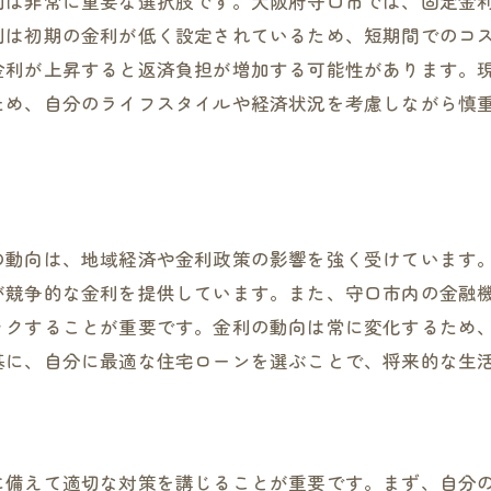
利は非常に重要な選択肢です。大阪府守口市では、固定金
守口市周辺の不動産投資環境
利は初期の金利が低く設定されているため、短期間でのコ
ローン契約の際の法的留意点
金利が上昇すると返済負担が増加する可能性があります。
地域特性を理解した賢い選択
ため、自分のライフスタイルや経済状況を考慮しながら慎
金融機関の選び方とその影響
。
の動向は、地域経済や金利政策の影響を強く受けています
が競争的な金利を提供しています。また、守口市内の金融
ックすることが重要です。金利の動向は常に変化するため
基に、自分に最適な住宅ローンを選ぶことで、将来的な生
に備えて適切な対策を講じることが重要です。まず、自分