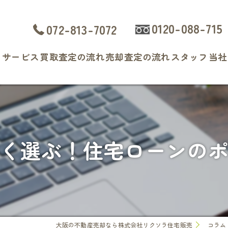
0120-088-715
072-813-7072
ト
サービス
買取査定の流れ
売却査定の流れ
スタッフ
当社
よくある質問
戸
マ
く選ぶ！住宅ローンの
土
相
査
大阪の不動産売却なら株式会社リクソラ住宅販売
コラム