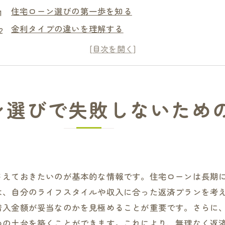
住宅ローン選びの第一歩を知る
金利タイプの違いを理解する
返済期間と月々の負担を考慮する
借入限度額と収入のバランスを取る
保証料や手数料の注意点
提携金融機関の選び方
ン選びで失敗しないため
住宅ローン金利の最新トレンドを守口市でキャッチ
固定金利と変動金利の現状
守口市の金融機関での金利動向
金利が上昇する時の対策
さえておきたいのが基本的な情報です。住宅ローンは長期
金利交渉のポイント
は、自分のライフスタイルや収入に合った返済プランを考
地域特性を活かした金利の活用法
借入金額が妥当なのかを見極めることが重要です。さらに
低金利時代の選択戦略
めの土台を築くことができます。これにより、無理なく返