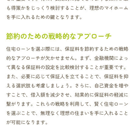
安心して住まい探しをするための保証料節約術
も得策かをじっくり検討することが、理想のマイホーム
無理のない返済計画の立て方
を手に入れるための鍵となります。
保証料が与える心理的安心感
適切な保証料設定での不安解消
節約のための戦略的なアプローチ
保証料と住まいの安全性のバランス
住宅ローンを選ぶ際には、保証料を節約するための戦略
住まい探しに役立つ保証料の知識
的なアプローチが欠かせません。まず、金融機関によっ
守口市での安心できる住まい探しのステッ
て異なる保証料の設定を比較検討することが重要です。
プ
また、必要に応じて保証人を立てることで、保証料を抑
える選択肢も考慮しましょう。さらに、自己資金を増や
すことで、借入額を減少させ、結果的に保証料の軽減に
繋がります。これらの戦略を利用して、賢く住宅ローン
を選ぶことで、無理なく理想の住まいを手に入れること
が可能になります。