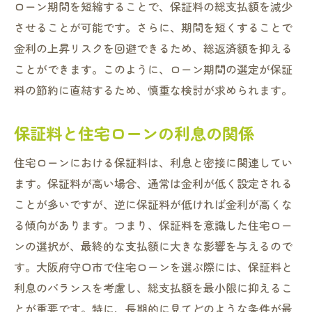
ローン期間を短縮することで、保証料の総支払額を減少
金融機関ごとの保証料を比較する
させることが可能です。さらに、期間を短くすることで
守口市内のローン専門家のアドバイスを受
金利の上昇リスクを回避できるため、総返済額を抑える
ける
ことができます。このように、ローン期間の選定が保証
インターネットを活用した保証料調査法
料の節約に直結するため、慎重な検討が求められます。
守口市の公的支援制度を確認する
初めての住宅購入者のためのガイドライン
保証料と住宅ローンの利息の関係
保証料削減が実現する理想の住まい購入
住宅ローンにおける保証料は、利息と密接に関連してい
住まい選びの優先順位を見直す
ます。保証料が高い場合、通常は金利が低く設定される
保証料削減で生まれる追加資金の活用法
ことが多いですが、逆に保証料が低ければ金利が高くな
節約した保証料で理想の家具を購入
る傾向があります。つまり、保証料を意識した住宅ロー
保証料が変える住宅の選択肢
ンの選択が、最終的な支払額に大きな影響を与えるので
す。大阪府守口市で住宅ローンを選ぶ際には、保証料と
安心のための保証料節約術
利息のバランスを考慮し、総支払額を最小限に抑えるこ
守口市で実現した理想の住まい事例
とが重要です。特に、長期的に見てどのような条件が最