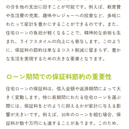
の分を他の支出に回すことが可能です。例えば、教育費
保証料に影響を与える要因を理解する
や生活費の充実、趣味やレジャーへの投資など、多岐に
守口市でおすすめのローン選び
わたって家計を豊かにすることができるのです。また、
保証料の見直しで住宅ローンの総額を減らす秘
住宅ローンの負担が軽くなることで、精神的な余裕も生
訣
まれ、ライフスタイルの向上にも寄与します。このよう
定期的な保証料の見直しの重要性
に、保証料の節約は単なるコスト削減に留まらず、豊か
保証料減額の交渉術
な生活を実現するための大きな要素となります。
保証料見直しがもたらす経済的メリット
ローン期間での保証料節約の重要性
ローンの再評価と保証料の関係
保証料削減による資金計画の改善
住宅ローンの保証料は、借入金額や返済期間によって大
守口市の実例から学ぶ保証料見直し
きく変動します。特に長期間にわたる住宅ローンを選ぶ
守口市で最適な住宅ローン保証料を見つけるに
際には、保証料をどのように抑えるかが家計に与える影
は
響が大きいです。例えば、30年のローンを組む場合、保
証料が数十万円にも達することがあります。このため、
地域限定の特典を活用する