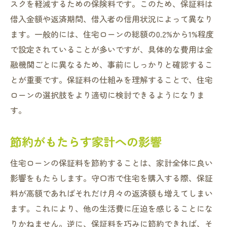
スクを軽減するための保険料です。このため、保証料は
保証料節約で賢く住宅ローンを組む方法
借入金額や返済期間、借入者の信用状況によって異なり
最適なローン商品を選ぶための調査ポイン
ます。一般的には、住宅ローンの総額の0.2%から1%程度
ト
で設定されていることが多いですが、具体的な費用は金
保証料を最小限に抑える交渉術
融機関ごとに異なるため、事前にしっかりと確認するこ
借り入れ額と保証料のバランスを考える
とが重要です。保証料の仕組みを理解することで、住宅
節税効果も見据えた保証料節約法
ローンの選択肢をより適切に検討できるようになりま
保証料無料プランの見つけ方
す。
守口市での具体的な事例分析
節約がもたらす家計への影響
住宅ローン選びで保証料を抑えるポイント
保証料の低い金融機関を見つける
住宅ローンの保証料を節約することは、家計全体に良い
上手な返済計画の立て方
影響をもたらします。守口市で住宅を購入する際、保証
保証料と他の諸費用のトータルコストを考
料が高額であればそれだけ月々の返済額も増えてしまい
慮
ます。これにより、他の生活費に圧迫を感じることにな
りかねません。逆に、保証料を巧みに節約できれば、そ
早期完済を視野に入れた保証料節約