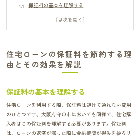
保証料の基本を理解する
節約がもたらす家計への影響
ローン期間での保証料節約の重要性
保証料と住宅ローンの利息の関係
節約のための戦略的なアプローチ
住宅ローンの保証料を節約する理
守口市における具体的な節約事例
由とその効果を解説
守口市での住宅ローン保証料の秘密を暴露
地域特性が影響する保証料の背景
保証料の基本を理解する
守口市の保証料の独自性
支払いプランの選択と保証料の関係
住宅ローンを利用する際、保証料は避けて通れない費用
地元金融機関との連携による節約方法
のひとつです。大阪府守口市においても同様で、住宅購
保証料の現地比較と選択ポイント
入者はこの保証料を理解する必要があります。保証料
賢い借り手が知っておくべき保証料の情報
は、ローンの返済が滞った際に金融機関が損失を被るリ