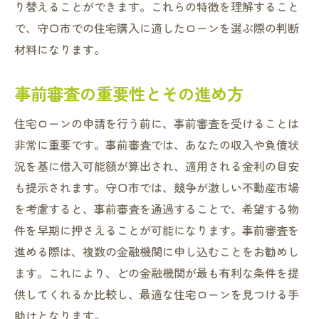
のコツ
り替えることができます。これらの特徴を理解すること
で、守口市での住宅購入に適したローンを選ぶ際の判断
比較の際に着目すべきポイント
材料になります。
各金融機関のローンプラン特徴
有利な金利条件の見つけ方
事前審査の重要性とその進め方
ローン契約前に確認すべき事項
住宅ローンの申請を行う前に、事前審査を受けることは
比較サイトの上手な使い方
非常に重要です。事前審査では、あなたの収入や負債状
ローンアドバイザーに相談するメリット
況を基に借入可能額が算出され、適用される金利の目安
安心して住宅ローンを選ぶために考慮すべき注
も提示されます。守口市では、競争が激しい不動産市場
意点
を考慮すると、事前審査を通過することで、希望する物
契約前に確認すべき書類とその重要性
件を早期に押さえることが可能になります。事前審査を
急な金利変動に備える方法
進める際は、複数の金融機関に申し込むことをお勧めし
返済能力の過大評価を避ける
ます。これにより、どの金融機関が最も有利な条件を提
保険とローンの組み合わせの確認
供してくれるか比較し、最適な住宅ローンを見つける手
助けとなります。
金融機関とのトラブルを避けるために