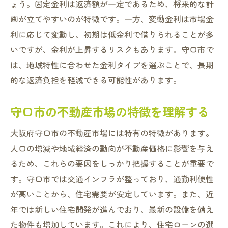
過去の金利動向と将来の予測
ょう。固定金利は返済額が一定であるため、将来的な計
画が立てやすいのが特徴です。一方、変動金利は市場金
ライフスタイルに合わせた住宅ローンプランの
利に応じて変動し、初期は低金利で借りられることが多
選び方
いですが、金利が上昇するリスクもあります。守口市で
ライフスタイルを考慮したローンプランの
は、地域特性に合わせた金利タイプを選ぶことで、長期
選定
的な返済負担を軽減できる可能性があります。
家族構成と住宅ローンの関係性
将来を見据えた返済計画の立て方
守口市の不動産市場の特徴を理解する
可変型ローンと固定型ローンの選択方法
大阪府守口市の不動産市場には特有の特徴があります。
ライフイベントと住宅ローンの調整
人口の増減や地域経済の動向が不動産価格に影響を与え
個別相談で理想のプランを見つける
るため、これらの要因をしっかり把握することが重要で
予算に最適な住宅ローンを見つけるための重要
す。守口市では交通インフラが整っており、通勤利便性
なポイント
が高いことから、住宅需要が安定しています。また、近
予算設定の基本と注意点
年では新しい住宅開発が進んでおり、最新の設備を備え
収入に応じた返済計画の策定
た物件も増加しています。これにより、住宅ローンの選