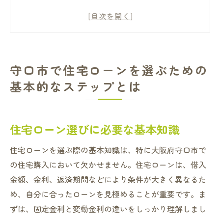
守口市の不動産市場の特徴を理解する
住宅ローンの種類とその違い
事前審査の重要性とその進め方
信頼できる金融機関の選び方
守口市で住宅ローンを選ぶための
住宅ローンシミュレーションの活用法
基本的なステップとは
最新金利動向から見る守口市の住宅ローン市場
の現状
金利変動が与える影響を理解する
住宅ローン選びに必要な基本知識
市場のトレンドを常にチェックする方法
住宅ローンを選ぶ際の基本知識は、特に大阪府守口市で
固定金利と変動金利のメリット・デメリッ
の住宅購入において欠かせません。住宅ローンは、借入
ト
金額、金利、返済期間などにより条件が大きく異なるた
守口市のローン市場に影響を与える要因
め、自分に合ったローンを見極めることが重要です。ま
金利情報を効果的に活用する術
ずは、固定金利と変動金利の違いをしっかり理解しまし