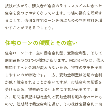
頭金の重要性とその準備方法
択肢が広がり、購入者が自身のライフスタイルに合った
住宅を見つけやすくなっています。市場の動向を理解す
毎月の支出とローン返済のバランス
ることで、適切な住宅ローンを選ぶための判断材料を増
クレジットスコアの改善方法
やすことができるでしょう。
ローン借入可能額の計算方法
住宅ローン選びで知っておくべき守口市の地域
住宅ローンの種類とその違い
特性
住宅ローンには、主に固定金利型、変動金利型、そして
守口市の地価動向とその影響
期間選択型の3つの種類があります。固定金利型は、借入
地域別の住宅ローン条件の違い
期間中ずっと金利が変わらないため、将来の支出を予測
都市計画と住宅購入の関連性
しやすいのが特徴です。一方、変動金利型は初期の金利
教育環境と住宅購入の選択肢
が低く設定されることが多いですが、市場金利の影響を
交通アクセスが与える住宅価値の影響
受けるため、将来的な金利上昇に注意が必要です。ま
住環境に対する住宅ローンの影響
た、期間選択型は固定金利と変動金利を組み合わせたも
住宅購入を成功させるためのローンプラン比較
ので、短期間は固定金利を選び、その後は変動金利に切