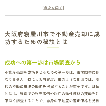
売却計画を立てる上での重要な要素
地域特性を活かした販売方法の選択
効果的なプロモーションの活用
バイヤーの視点を理解する
大阪府寝屋川市で不動産売却に成
柔軟な交渉術を身に付けよう
功するための秘訣とは
不動産売却を成功に導く大阪府寝屋川市の市場
動向
2023年の最新市場トレンドを分析
成功への第一歩は市場調査から
成長が期待されるエリアの特徴
不動産売却を成功させるための第一歩は、市場調査に他
競争優位に立つための市場動向予測
なりません。特に大阪府寝屋川市のような地域では、周
住宅需要のパターンを知る
辺の不動産市場の動向を把握することが重要です。具体
不動産の価値を高める要因
的には、近隣での販売事例や現在の物件価格の変動を注
周辺エリアとの比較分析
意深く調査することで、自身の不動産の適正価格を見極