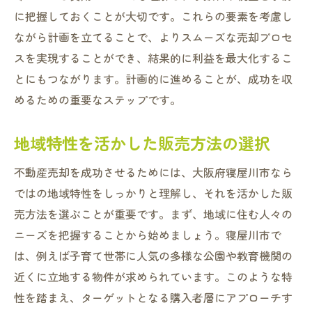
価格交渉を有利に進めるテクニック
に把握しておくことが大切です。これらの要素を考慮し
売却価格に影響する要因を理解する
ながら計画を立てることで、よりスムーズな売却プロセ
不動産売却を有利に進めるプロの視点を活用し
スを実現することができ、結果的に利益を最大化するこ
よう
とにもつながります。計画的に進めることが、成功を収
プロが教える効果的な売却戦略
めるための重要なステップです。
専門家による物件の魅力引き出し方
地域特性を活かした販売方法の選択
短期間で売却を成功させる秘訣
リスク管理とプロのアドバイス
不動産売却を成功させるためには、大阪府寝屋川市なら
プロフェッショナルな売却ツールの活用
ではの地域特性をしっかりと理解し、それを活かした販
売却プロセスで直面する課題とその解決策
売方法を選ぶことが重要です。まず、地域に住む人々の
地域特有の特性を生かした不動産売却戦略
ニーズを把握することから始めましょう。寝屋川市で
は、例えば子育て世帯に人気の多様な公園や教育機関の
地域の魅力を最大限にアピールする方法
近くに立地する物件が求められています。このような特
地元住民のニーズを理解する
性を踏まえ、ターゲットとなる購入者層にアプローチす
地域イベントを活用したプロモーション