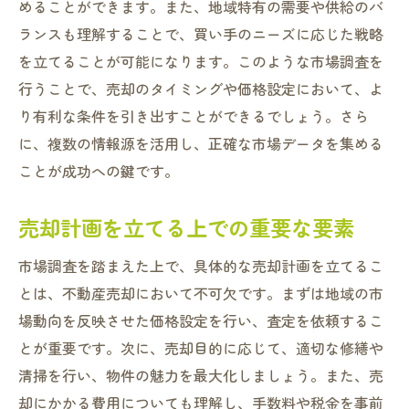
めることができます。また、地域特有の需要や供給のバ
信頼できるエージェント選びが不動産売却の鍵
ランスも理解することで、買い手のニーズに応じた戦略
優れたエージェントの特徴とは
を立てることが可能になります。このような市場調査を
エージェント選びで注意すべきポイント
行うことで、売却のタイミングや価格設定において、よ
エージェントとの効果的なコミュニケーシ
り有利な条件を引き出すことができるでしょう。さら
ョン
に、複数の情報源を活用し、正確な市場データを集める
地域に精通したエージェントのメリット
ことが成功への鍵です。
信頼関係構築で売却をスムーズに
売却計画を立てる上での重要な要素
契約前に確認すべき質問リスト
大阪府寝屋川市での適正価格設定の重要性
市場調査を踏まえた上で、具体的な売却計画を立てるこ
市場に合った価格設定の方法
とは、不動産売却において不可欠です。まずは地域の市
売却価格の査定プロセスを知る
場動向を反映させた価格設定を行い、査定を依頼するこ
競合物件との価格比較
とが重要です。次に、売却目的に応じて、適切な修繕や
清掃を行い、物件の魅力を最大化しましょう。また、売
価格調整のタイミングを見極める
却にかかる費用についても理解し、手数料や税金を事前