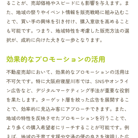
ることが、売却価格やスピードにも影響を与えます。ま
自治体の支援制度を活用しよう
た、地域の祭りやイベント情報を販売戦略に組み込むこ
地域の歴史を不動産価値に反映させる
とで、買い手の興味を引き付け、購入意欲を高めること
地域密着型の販売チームの重要性
も可能です。つまり、地域特性を考慮した販売方法の選
大阪府寝屋川市で失敗しない不動産売却の方法
択が、成約に向けた大きな一歩となります。
過去の失敗例から学ぶ成功の秘訣
効果的なプロモーションの活用
売却期限を守るためのスケジュール管理
取引を円滑に進めるためのチェックリスト
不動産売却において、効果的なプロモーションの活用は
法律と倫理に基づいた売却手法
不可欠です。特に大阪府寝屋川市では、SNSやオンライ
ン広告など、デジタルマーケティング手法が重要な役割
契約不適合を防ぐための注意点
を果たします。ターゲット層を絞った広告を展開するこ
初めての売却でも安心なサポート体制
とで、効率的に見込み客にアプローチできます。また、
最大限の利益を追求するための不動産売却のポ
地域の特性を反映させたプロモーションを行うことで、
イント
より多くの購入希望者にリーチすることが可能です。例
競合に勝つための差別化戦略
えば、地域の子育て支援や交通の便の良さを強調した広