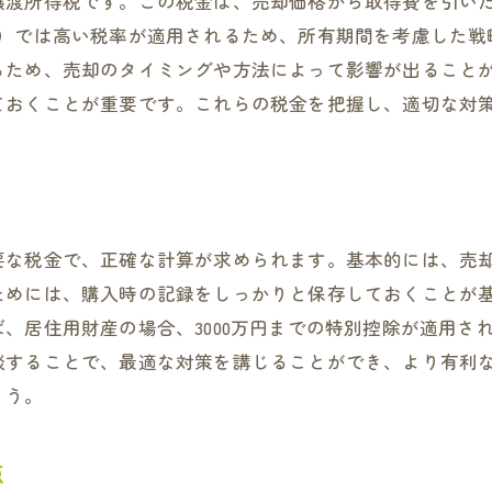
譲渡所得税です。この税金は、売却価格から取得費を引い
税金対策を成功させるためのコミュニケーション法
内）では高い税率が適用されるため、所有期間を考慮した戦
税理士選びのポイントとそのチェックリスト
るため、売却のタイミングや方法によって影響が出ること
売却成功のための税金対策の総まとめ
ておくことが重要です。これらの税金を把握し、適切な対
不動産売却後の税金管理の重要性とその方法
要な税金で、正確な計算が求められます。基本的には、売
ためには、購入時の記録をしっかりと保存しておくことが
、居住用財産の場合、3000万円までの特別控除が適用さ
談することで、最適な対策を講じることができ、より有利
ょう。
点