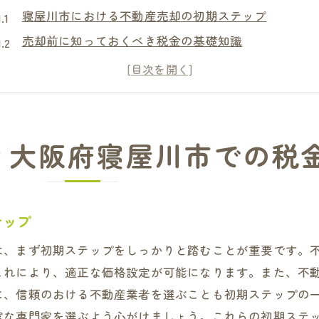
寝屋川市における不動産売却の初期ステップ
売却前に知っておくべき税金の基礎知識
不動産売却に伴う税金の内訳とその重要性
税金対策を考慮した不動産売却の流れ
寝屋川市特有の税金制度とその活用法
不動産売却を成功させるための準備と心構え
り大阪府寝屋川市での税
大阪府寝屋川市での不動産売却に必要な税金知識の具体例
不動産売却に影響を与える主な税金とは
譲渡所得税の計算方法とその対策
テップ
寝屋川市での固定資産税の特徴と注意点
は、まず初期ステップをしっかりと踏むことが重要です。
税金を最大限抑えるための控除制度
これにより、適正な価格設定が可能になります。また、不
税金知識を活かした売却戦略の立て方
に、信頼のおける不動産業者を選ぶことも初期ステップの
実際の売却事例から学ぶ税金知識の活用法
富な専門家を選ぶよう心がけましょう。これらの初期ステ