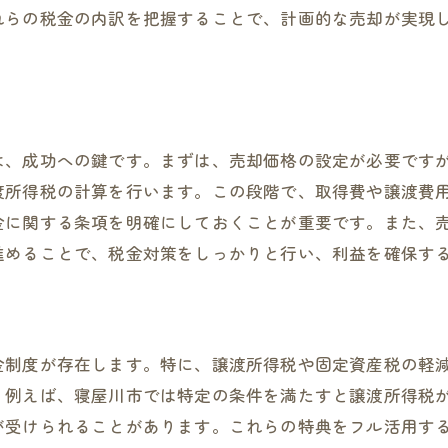
不動産売却時の税金を最小限に抑える秘訣
れらの税金の内訳を把握することで、計画的な売却が実現
税金節約に成功した事例から学ぶポイント
市場動向を踏まえた大阪府寝屋川市での売却価格設定の重
市場動向を知るための情報収集法
寝屋川市での市場トレンドと価格設定への影響
は、成功への鍵です。まずは、売却価格の設定が必要です
最適な価格を設定するための重要な要素
渡所得税の計算を行います。この段階で、取得費や譲渡費
税金と価格設定の密接な関係性
金に関する条項を明確にしておくことが重要です。また、
市場動向に基づく売却戦略の立案
進めることで、税金対策をしっかりと行い、利益を確保す
価格設定の失敗を避けるための注意点
譲渡所得税を軽減するための不動産売却の具体的な計画立
譲渡所得税を軽減するための基本戦略
金制度が存在します。特に、譲渡所得税や固定資産税の軽
計画的な売却スケジュールの立て方
。例えば、寝屋川市では特定の条件を満たすと譲渡所得税
税金対策を考慮した売却時期の選定法
が受けられることがあります。これらの特典をフル活用す