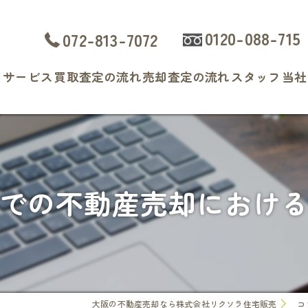
0120-088-715
072-813-7072
ト
サービス
買取査定の流れ
売却査定の流れ
スタッフ
当社
よくある質問
戸
マ
での不動産売却におけ
土
相
査
大阪の不動産売却なら株式会社リクソラ住宅販売
コ