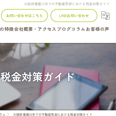
大阪府寝屋川市での不動産売却における税金対策ガイド
お問い合わせはこちら
LINEお問い合わせ
の特徴
会社概要・アクセス
ブログ
コラム
お客様の声
建て
ンション
る税金対策ガイド
地
続
定
ラム
大阪府寝屋川市での不動産売却における税金対策ガイド