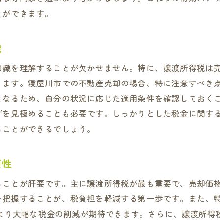
とができます。
不動産売却時における税金対策の意外な盲点を徹底解説
知られざる税金の落とし穴とは？
識
誤解されがちな税金控除の詳細
寝屋川市での不動産売却に潜む税金リスク
知識を理解することが欠かせません。特に、譲渡所得税は
ります。寝屋川市での不動産売却の場合、特に注意すべき
意外な費用がかかる税金ポイントを解説
となるため、自分の状況に応じた適用条件を確認しておく
税金対策のための見落としがちな項目
グを見極めることも必要です。しっかりとした税金に関す
専門家に聞く、税金対策の盲点とその解決法
ることができるでしょう。
寝屋川市の不動産売却で税金を節約するための効果的な方
税金を効果的に節約するための基本方針
要性
寝屋川市での売却前に確認しておくべき節税ポイント
ることが肝要です。主に譲渡所得税が最も重要で、売却価
具体的な節税方法とその実践例
を把握することが、税負担を軽減する第一歩です。また、
長期的な視点で考える税金節約戦略
れにより大幅な税金の削減が期待できます。さらに、譲渡所