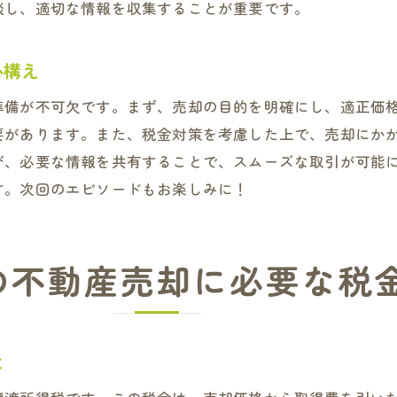
具体的な計算方法とその事前準備
談し、適切な情報を収集することが重要です。
税金を抑えるための計画的な支出管理
心構え
税理士との協力で進める計画立案の流れ
特別控除を活用した大阪府寝屋川市での有利な不動産売却
準備が不可欠です。まず、売却の目的を明確にし、適正価
特別控除を理解するための基礎知識
要があります。また、税金対策を考慮した上で、売却にか
び、必要な情報を共有することで、スムーズな取引が可能
寝屋川市での特別控除の具体的な適用例
す。次回のエピソードもお楽しみに！
控除を最大限活用するための条件と手続き
税金面でのメリットを享受するための戦略
特別控除活用のタイミングとその効果
の不動産売却に必要な税
成功例から学ぶ特別控除の活用法
不動産売却の成功に向けた税理士との協力と税金対策のま
税理士と協力するための基本的な考え方
は
不動産売却における税理士の役割とその重要性