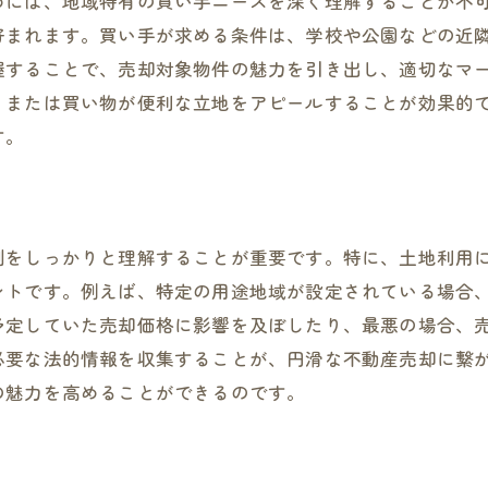
めには、地域特有の買い手ニーズを深く理解することが不
自己評価を高めるための知識の習得
好まれます。買い手が求める条件は、学校や公園などの近
技術的な知識で交渉を有利に進める
握することで、売却対象物件の魅力を引き出し、適切なマ
最新情報を活用した売却戦略
、または買い物が便利な立地をアピールすることが効果的
門真市特有の知識で成約率を上げる
す。
制をしっかりと理解することが重要です。特に、土地利用
ントです。例えば、特定の用途地域が設定されている場合
予定していた売却価格に影響を及ぼしたり、最悪の場合、
必要な法的情報を収集することが、円滑な不動産売却に繋
の魅力を高めることができるのです。