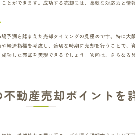
競争で優位に立つための差別化戦略
くことができます。成功する売却には、柔軟な対応力と情
効果的な価格設定とその調整法
グ
具体的な売却プランの実行方法
門真市の不動産市場特性を理解し売却の不安を払拭しよう
市場予測を踏まえた売却タイミングの見極めです。特に大
門真市不動産市場の特性を解説
画や経済指標を考慮し、適切な時期に売却を行うことで、
、成功した売却を実現できるでしょう。次回は、さらなる
市場の変化に対応する柔軟なアプローチ
不安を減らすための事前調査の重要性
売却活動中の心構えと準備
不安を和らげるための情報収集のコツ
の不動産売却ポイントを
プロフェッショナルの支援を頼る方法
専門知識で不動産売却を成功に導く門真市の効果的な方法
専門家の知識を最大限に活かす方法
成功事例に学ぶ売却のプロセス