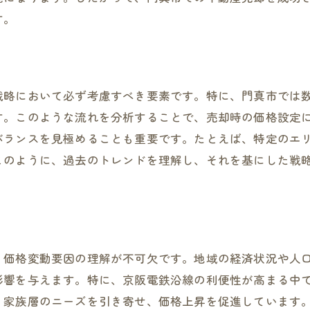
す。
初めての不動産売却も安心できる門真市のベストプラクテ
初めての売却に必要な基本知識
安心して売却を進めるための準備
門真市での売却プロセスを詳解
戦略において必ず考慮すべき要素です。特に、門真市では
す。このような流れを分析することで、売却時の価格設定
初めての売却で避けるべきリスク
バランスを見極めることも重要です。たとえば、特定のエ
専門家のアドバイスを活用する方法
このように、過去のトレンドを理解し、それを基にした戦
成功者の体験談から学ぶ売却のコツ
不動産売却時の資産価値を最大化するための具体的ステッ
物件価値を高めるリフォームのポイント
効果的な宣伝活動で買い手を引きつける
、価格変動要因の理解が不可欠です。地域の経済状況や人
交渉術で価格を最大化する戦略
影響を与えます。特に、京阪電鉄沿線の利便性が高まる中
売却時のタイミングを見極める方法
、家族層のニーズを引き寄せ、価格上昇を促進しています