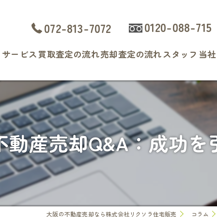
0120-088-715
072-813-7072
ト
サービス
買取査定の流れ
売却査定の流れ
スタッフ
当社
よくある質問
戸
マ
不動産売却Q&A：成功を
土
相
査
大阪の不動産売却なら株式会社リクソラ住宅販売
コラム