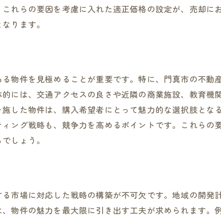
適正価格設定の重要性と方法
、これらの要因を考慮に入れた適正価格の設定が、売却に
財産価値を守るための注意事項
となります。
不動産売却を成功に導く門真市で知っておくべき重要知識
知っておくべき法律と規制の基礎
門真市の税制とその影響を理解する
ある物件を見極めることが重要です。特に、門真市の不動
専門家ネットワークの活用法
体的には、交通アクセスの良さや近隣の商業施設、教育機
売却時に必要な書類とその準備
を施した物件は、購入希望者にとって魅力的な選択肢とな
門真市不動産市場での交渉ポイント
ティング戦略も、競争力を高めるポイントです。これらの
現地調査で得られる貴重な情報
るでしょう。
大阪府門真市における不動産売却の最適な戦略を提案
地域市場に合った売却戦略の選定
ターゲット層を意識したマーケティング
する市場に対応した戦略の構築が不可欠です。地域の開発
門真市の売却事例から学ぶ成功法
は、物件の魅力を最大限に引き出す工夫が求められます。