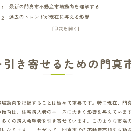
最新の門真市不動産市場動向を理解する
過去のトレンドが現在に与える影響
門真市での不動産価格の変動要因
競争力のある物件を見極めるポイント
市場の変化に対応した戦略の構築
未来の市場予測に基づく売却タイミング
を引き寄せるための門真
大阪府門真市特有の不動産売却ポイントを詳しく解説
地域特有の買い手ニーズを理解する
門真市特有の法規制とその影響
る
地元コミュニティとの連携の重要性
市場動向を把握することは極めて重要です。特に現在、門
門真市の住環境が売却に与える影響
の傾向は、住宅購入者のニーズに大きく影響を与えていま
門真市での売却成功事例から学ぶ
、多くの購入希望者を引き寄せています。このような市場
地域特性を活かした売却戦略の提案
能になります。したがって、門真市での不動産売却を成功