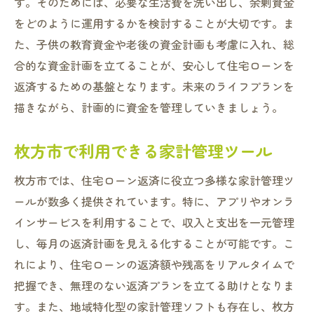
老後資金の計画と住宅ローン
す。そのためには、必要な生活費を洗い出し、余剰資金
をどのように運用するかを検討することが大切です。ま
無理のない住宅ローン返済枚方市の賢い資金計
た、子供の教育資金や老後の資金計画も考慮に入れ、総
画
合的な資金計画を立てることが、安心して住宅ローンを
資金計画の初歩から学ぶ
返済するための基盤となります。未来のライフプランを
枚方市の生活コストに合った計画
描きながら、計画的に資金を管理していきましょう。
無理のない貯蓄と支出のバランス
資産形成を考慮した計画作り
枚方市で利用できる家計管理ツール
ローン返済におけるリスクヘッジ
枚方市では、住宅ローン返済に役立つ多様な家計管理ツ
ライフスタイルに合った家計管理術
ールが数多く提供されています。特に、アプリやオンラ
インサービスを利用することで、収入と支出を一元管理
し、毎月の返済計画を見える化することが可能です。こ
れにより、住宅ローンの返済額や残高をリアルタイムで
把握でき、無理のない返済プランを立てる助けとなりま
す。また、地域特化型の家計管理ソフトも存在し、枚方