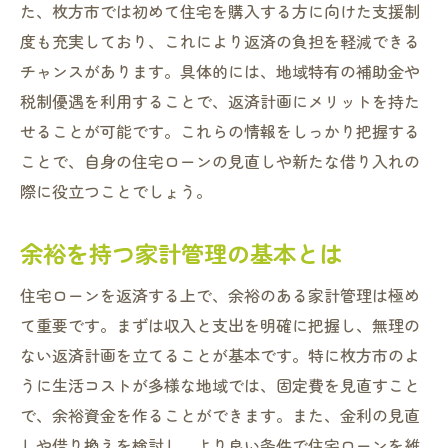
ローン返済後の資産形成を考える
た、枚方市では初めて住宅を購入する方に向けた支援制
住宅ローン返済でゆとりを枚方市ならではのサ
度も充実しており、これにより返済の負担を軽減できる
ポートを活用
チャンスがあります。具体的には、地域特有の補助金や
税制優遇を利用することで、返済計画にメリットを持た
枚方市の補助金制度をフル活用
せることが可能です。これらの情報をしっかり把握する
地域金融機関の独自サービス活用法
ことで、自身の住宅ローンの見直しや新たな借り入れの
行政サービスをチェックする
際に役立つことでしょう。
住宅ローン相談窓口を利用する
地域コミュニティの情報を活かす
余裕を持つ家計管理の基本とは
枚方市のサポートで安心な返済を
住宅ローンを返済する上で、余裕のある家計管理は極め
金融機関の特別サービスを使った住宅ローン返
て重要です。まずは収入と支出を明確に把握し、無理の
済術
ない返済計画を立てることが基本です。特に枚方市のよ
特別金利プランの利用法
うに生活コストが多様な地域では、固定費を見直すこと
返済プランのカスタマイズ術
で、余裕資金を作ることができます。また、金利の見直
金融機関の相談会を活用する
しや借り換えを検討し、より良い条件で住宅ローンを維