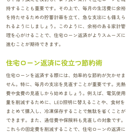
住宅ローンアドバイザーに相談
持することも重要です。その上で、毎月の生活費に余裕
を持たせるための貯蓄計画を立て、急な支出にも備えら
オンラインツールの活用で利便性アップ
れるようにしましょう。このように、余裕のある家計管
金融機関サービスで賢い家計管理
理を心がけることで、住宅ローン返済がよりスムーズに
枚方市の地域特性を活かした住宅ローン返済の
進むことが期待できます。
秘訣
枚方市の住環境を活かした節約法
住宅ローン返済に役立つ節約術
地域特性を考慮したローン選び
住宅ローンを返済する際には、効率的な節約が欠かせま
地域イベントを活用した情報収集
せん。特に、毎月の支出を見直すことが重要です。光熱
地元密着の金融機関を選ぶ
費や食費の見直しから始めましょう。例えば、電気使用
枚方市の生活コストを抑えるポイント
量を削減するために、LED照明に替えることや、食材を
地域コミュニティでの知恵を共有
まとめて購入し、冷凍保存することで無駄を省くことが
住宅ローン返済プラン枚方市の補助金制度を徹
できます。また、通信費や保険料も見直しの対象です。
底活用
これらの固定費を削減することで、住宅ローンの返済に