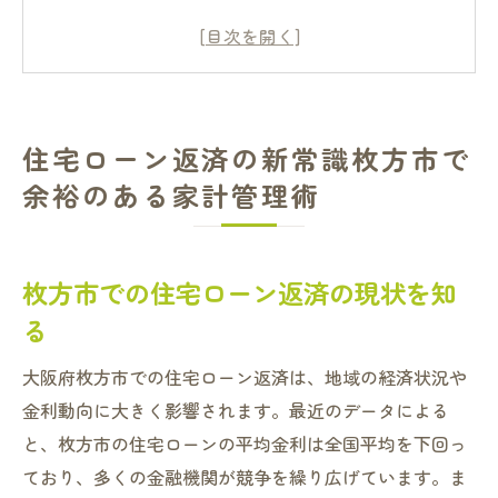
余裕を持つ家計管理の基本とは
住宅ローン返済に役立つ節約術
家計管理に必要なファイナンシャルプラン
ニング
住宅ローン返済の新常識枚方市で
枚方市で利用できる家計管理ツール
余裕のある家計管理術
住宅ローン返済後の資金活用法
枚方市の住宅ローン賢く返済するための基本ス
テップ
枚方市での住宅ローン返済の現状を知
住宅ローン返済計画の立て方
る
枚方市内でのローン選びのポイント
大阪府枚方市での住宅ローン返済は、地域の経済状況や
金利の見直しでローンを軽減
金利動向に大きく影響されます。最近のデータによる
返済期間のシミュレーションを行う
と、枚方市の住宅ローンの平均金利は全国平均を下回っ
住宅ローン返済におけるリスク管理
ており、多くの金融機関が競争を繰り広げています。ま