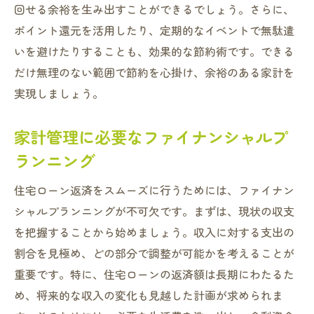
枚方市の住宅補助金制度の詳細
回せる余裕を生み出すことができるでしょう。さらに、
ポイント還元を活用したり、定期的なイベントで無駄遣
補助金申請の手続きと注意点
いを避けたりすることも、効果的な節約術です。できる
補助金で賢く資金計画を立てる
だけ無理のない範囲で節約を心掛け、余裕のある家計を
補助金を活かした住宅ローン軽減術
実現しましょう。
補助金情報の収集方法
補助金制度の最新情報を常にチェック
家計管理に必要なファイナンシャルプ
枚方市で安心の住宅ローン返済未来の生活への
ランニング
備え方
住宅ローン返済をスムーズに行うためには、ファイナン
将来を見据えた住宅ローン選び
シャルプランニングが不可欠です。まずは、現状の収支
返済後の生活設計を考える
を把握することから始めましょう。収入に対する支出の
枚方市の未来を見据えた投資法
割合を見極め、どの部分で調整が可能かを考えることが
地域特性を活かした資産形成
重要です。特に、住宅ローンの返済額は長期にわたるた
子どもの教育資金を考慮した家計管理
め、将来的な収入の変化も見越した計画が求められま