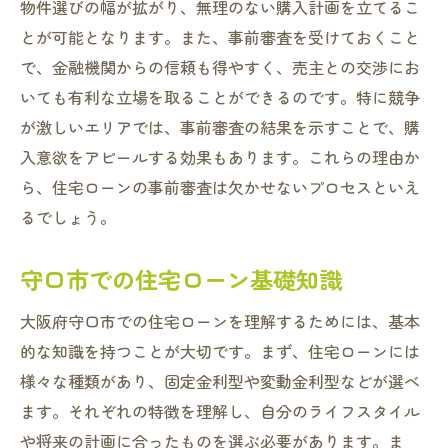
金利変動がもたらす影響とは
物件選びの幅が拡がり、無理のない購入計画を立てるこ
守口市での最適なローン選びの基準
とが可能となります。また、事前審査を受けておくこと
で、金融機関からの信頼も得やすく、売主との交渉にお
地域特性を活かした住宅ローンプラン選びのポ
いても有利な立場を取ることができるのです。特に競争
イント守口市編
が激しいエリアでは、事前審査の結果を示すことで、購
守口市の特性を知ることが成功への鍵
入意欲をアピールする効果もあります。これらの理由か
地域に合わせたローンプランの選定方法
ら、住宅ローンの事前審査は欠かせないプロセスといえ
守口市で考慮すべき住宅ローンの要素
るでしょう。
地域特性に応じた金利の選び方
生活スタイルに最適なローン選び
守口市での住宅ローン基礎知識
守口市での住宅購入者の声を参考に
大阪府守口市での住宅ローンを理解するためには、基本
守口市での住宅ローン審査通過の秘訣と落とし
的な知識を持つことが大切です。まず、住宅ローンには
穴を徹底解説
様々な種類があり、固定金利型や変動金利型などが選べ
審査に通過するための基本条件
ます。それぞれの特徴を理解し、自分のライフスタイル
守口市ならではの審査基準とは？
や将来の計画に合ったものを選ぶ必要があります。ま