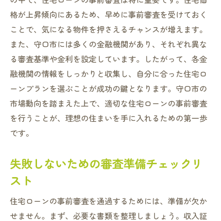
格が上昇傾向にあるため、早めに事前審査を受けておく
安心して審査を受けるための心構え
ことで、気になる物件を押さえるチャンスが増えます。
住宅ローン事前審査で知っておくべき最新トレ
また、守口市には多くの金融機関があり、それぞれ異な
ンド守口市のケース
る審査基準や金利を設定しています。したがって、各金
2023年最新の住宅ローントレンド
融機関の情報をしっかりと収集し、自分に合った住宅ロ
守口市で注目のローン商品とは
ーンプランを選ぶことが成功の鍵となります。守口市の
市場の動向が及ぼす影響を分析
市場動向を踏まえた上で、適切な住宅ローンの事前審査
最新のローンテクノロジー活用法
を行うことが、理想の住まいを手に入れるための第一歩
守口市での持続可能なローン戦略
です。
トレンドを押さえた賢い選択法
失敗しないための審査準備チェックリ
スト
住宅ローンの事前審査を通過するためには、準備が欠か
せません。まず、必要な書類を整理しましょう。収入証