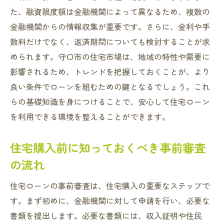
落とし穴を避けるための注意点
た、融資限度額は金融機関によって異なるため、複数の
金融機関からの情報収集が重要です。さらに、金利や手
審査通過に必要な書類とその準備
数料だけでなく、返済期間についても検討することが求
失敗しないための事前相談の活用法
められます。守口市の住宅市場は、地域の特性や需要に
審査でのよくある質問とその対策
影響されるため、トレンドを把握しておくことが、より
理想の住まいを手に入れるための住宅ローン選
良い条件でローンを組むための鍵となるでしょう。これ
び大阪府守口市ガイド
らの基礎知識を身につけることで、安心して住宅ローン
住まいの理想を実現するローン計画
を利用できる環境を整えることができます。
守口市での賢い住宅ローン選択法
住宅購入前に知っておくべき事前審査
理想の住まいへのローン活用術
の流れ
ローン選びの失敗を避けるポイント
守口市の家族構成に合わせたプラン
住宅ローンの事前審査は、住宅購入の重要なステップで
購入後の生活を見据えたローン選び
す。まず初めに、金融機関に対して申請を行い、必要な
夢のマイホーム実現に向けた住宅ローン審査攻
書類を提出します。必要な書類には、収入証明や住民