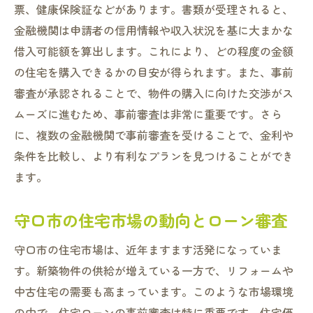
略法守口市での具体例
票、健康保険証などがあります。書類が受理されると、
審査通過のための具体的なステップ
金融機関は申請者の信用情報や収入状況を基に大まかな
借入可能額を算出します。これにより、どの程度の金額
守口市での成功事例から学ぶポイント
の住宅を購入できるかの目安が得られます。また、事前
現実的なローン計画の立て方
審査が承認されることで、物件の購入に向けた交渉がス
地域特性を活かした成功法則
ムーズに進むため、事前審査は非常に重要です。さら
実体験に基づく審査対策の実例
に、複数の金融機関で事前審査を受けることで、金利や
守口市の住宅市場での注意点
条件を比較し、より有利なプランを見つけることができ
大阪府守口市で住宅ローン事前審査を受ける際
ます。
の注意点と準備
守口市の住宅市場の動向とローン審査
事前審査前に確認すべき重要事項
守口市での事前審査の流れとは？
守口市の住宅市場は、近年ますます活発になっていま
スムーズな審査のための準備リスト
す。新築物件の供給が増えている一方で、リフォームや
事前審査でのトラブル回避法
中古住宅の需要も高まっています。このような市場環境
守口市特有の注意すべき審査ポイント
の中で、住宅ローンの事前審査は特に重要です。住宅価