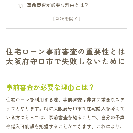
事前審査が必要な理由とは？
守口市での住宅ローン基礎知識
住宅購入前に知っておくべき事前審査の流
れ
守口市の住宅市場の動向とローン審査
住宅ローン事前審査の重要性とは
失敗しないための審査準備チェックリスト
大阪府守口市で失敗しないために
安心して進めるための事前準備のポイント
大阪府守口市の住宅ローン最新金利情報理想の
住まい計画を立てよう
事前審査が必要な理由とは？
最新金利動向を徹底分析
住宅ローンを利用する際、事前審査は非常に重要なステ
守口市の住宅ローン金利比較
ップとなります。特に大阪府守口市で住宅購入を考えて
金利情報を活用した計画の立て方
いる方にとっては、事前審査を経ることで、自分の予算
理想の住まいのための予算設定術
や借入可能額を把握することができます。これにより、