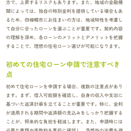
方で、上昇するリスクもあります。また、地域の金融機
金利比較で賢く選ぶ四條畷市の住宅ローン
関によっては、独自の特別金利を提供している場合もあ
固定金利と変動金利の違い
るため、四條畷市にお住まいの方は、地域特性を考慮し
金利動向を見極めるポイント
て自分に合ったローンを選ぶことが重要です。契約内容
四條畷市のローン金利特例を活用
の理解を深め、各ローンのメリットとデメリットを把握
金利交渉で得られる優位性
することで、理想の住宅ローン選びが可能になります。
オンラインとオフラインでの金利比較法
初めての住宅ローン申請で注意すべき
四條畷市の特定金融機関の金利特徴
点
地域特性を活かした四條畷市の住宅ローン攻略
法
初めて住宅ローンを申請する場合、複数の注意点があり
四條畷市の地域特性を深く理解する
ます。まず、借入可能額を確認し、自身の収入や支出に
地元の資産価値を見極めるコツ
基づいた返済計画を立てることが重要です。特に、金利
地域密着型ローンの利点
が適用される期間や返済額の見込みをしっかり把握する
公共施設と住宅ローンの関係
ことが、将来的な負担を軽減します。また、申請時には
必要な書類や手数料を事前に確認し、予想外の出費を避