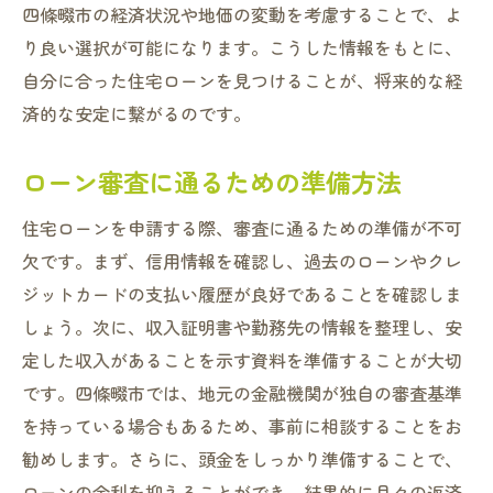
四條畷市の経済状況や地価の変動を考慮することで、よ
四條畷市での理想的な住環境を追求
り良い選択が可能になります。こうした情報をもとに、
住宅ローンを利用した資産形成
自分に合った住宅ローンを見つけることが、将来的な経
将来のライフスタイルを考慮した住宅選び
済的な安定に繋がるのです。
理想の住まい実現に向けた計画立案
住宅ローンのメリットを活かす四條畷市での生
ローン審査に通るための準備方法
活提案
住宅ローンを申請する際、審査に通るための準備が不可
ローン活用で豊かな暮らしを実現
欠です。まず、信用情報を確認し、過去のローンやクレ
趣味を楽しむためのローン活用法
ジットカードの支払い履歴が良好であることを確認しま
四條畷市でのコミュニティ参加と住宅選び
しょう。次に、収入証明書や勤務先の情報を整理し、安
住宅ローンを活用した家計管理術
定した収入があることを示す資料を準備することが大切
住まいと仕事のバランスを取る方法
です。四條畷市では、地元の金融機関が独自の審査基準
を持っている場合もあるため、事前に相談することをお
安心のある暮らしを支えるローン選択
勧めします。さらに、頭金をしっかり準備することで、
未来の安心を築く四條畷市の住宅ローン最適選
ローンの金利を抑えることができ、結果的に月々の返済