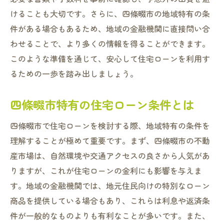
四條畷市の不動産市場動向を分析
けることも大切です。さらに、四條畷市の地域特有の条
地域特性に合った住宅ローンの選択
件がある場合もあるため、地域の金融機関に直接問い合
返済条件を見極める四條畷市住宅ローンの賢い
わせることで、より多くの情報を得ることができます。
選択
このような準備を通じて、安心して住宅ローンを利用す
返済プランの種類と特徴
るための一歩を踏み出しましょう。
ライフステージに合わせた返済計画
四條畷市特有の返済条件とは
四條畷市特有の住宅ローン条件とは
返済額を減らすための戦略
四條畷市で住宅ローンを検討する際、地域特有の条件を
早期完済のメリットとデメリット
理解することが極めて重要です。まず、四條畷市の不動
返済条件変更の可能性を探る
産市場は、自然環境や交通アクセスの良さから人気があ
四條畷市で理想の住まいを実現する住宅ローン
りますが、これが住宅ローンの金利にも影響を与えま
の選び方
す。地域の金融機関では、地元住民向けの特別なローン
夢の住まいを具体化するステップ
商品を提供している場合もあり、これらは利息や返済条
件が一般的なものよりも有利なことが多いです。また、
設計段階で考慮すべきポイント