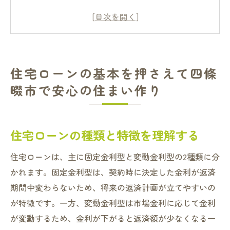
初めての住宅ローン申請で注意すべき点
四條畷市特有の住宅ローン条件とは
ローン審査に通るための準備方法
地元銀行と全国銀行の比較
住宅ローンの基本を押さえて四條
安心して住まいを手に入れるためのステッ
畷市で安心の住まい作り
プ
四條畷市の自然を生かした住宅ローンの選び方
自然環境を資産価値に生かす方法
住宅ローンの種類と特徴を理解する
四條畷市の土地選びと住宅ローン
住宅ローンは、主に固定金利型と変動金利型の2種類に分
環境保護と住宅ローンの関係
かれます。固定金利型は、契約時に決定した金利が返済
地元のエコフレンドリーローンを探る
期間中変わらないため、将来の返済計画が立てやすいの
四條畷市でのエコ住宅のメリット
が特徴です。一方、変動金利型は市場金利に応じて金利
自然と共生する暮らしの実現方法
が変動するため、金利が下がると返済額が少なくなる一