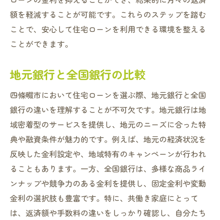
択
額を軽減することが可能です。これらのステップを踏む
将来の変化を見据えたローン選び
ことで、安心して住宅ローンを利用できる環境を整える
住宅ローンのリスク管理術
ことができます。
四條畷市での資産価値を保つポイント
変化するライフスタイルに対応する住宅ロ
地元銀行と全国銀行の比較
ーン
四條畷市において住宅ローンを選ぶ際、地元銀行と全国
安心して暮らせる地域での不動産投資
銀行の違いを理解することが不可欠です。地元銀行は地
未来の安心を築くための情報収集法
域密着型のサービスを提供し、地元のニーズに合った特
典や融資条件が魅力的です。例えば、地元の経済状況を
反映した金利設定や、地域特有のキャンペーンが行われ
ることもあります。一方、全国銀行は、多様な商品ライ
ンナップや競争力のある金利を提供し、固定金利や変動
金利の選択肢も豊富です。特に、共働き家庭にとって
は、返済額や手数料の違いをしっかり確認し、自分たち