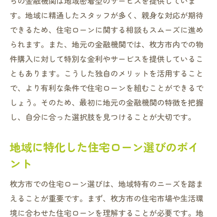
らの金融機関は地域密着型のサービスを提供していま
枚方市での賢いローンプランの立て方
す。地域に精通したスタッフが多く、親身な対応が期待
専門家のアドバイスを活用する
できるため、住宅ローンに関する相談もスムーズに進め
られます。また、地元の金融機関では、枚方市内での物
ローン契約後の見直しの重要性
件購入に対して特別な金利やサービスを提供しているこ
地域サービスを利用して住宅ローン限度額を賢
ともあります。こうした独自のメリットを活用すること
く使おう
で、より有利な条件で住宅ローンを組むことができるで
地域密着型サービスの利点
しょう。そのため、最初に地元の金融機関の特徴を把握
銀行の特別キャンペーンを利用する
し、自分に合った選択肢を見つけることが大切です。
地元の不動産業者とのパートナーシップ
地域コミュニティとの連携で得られるメリ
地域に特化した住宅ローン選びのポイ
ット
ント
枚方市の金融アドバイザーを活用
枚方市での住宅ローン選びは、地域特有のニーズを踏ま
地元の情報を最大限に活かす方法
えることが重要です。まず、枚方市の住宅市場や生活環
枚方市での夢の実現に向けた住宅ローンの戦略
境に合わせた住宅ローンを理解することが必要です。地