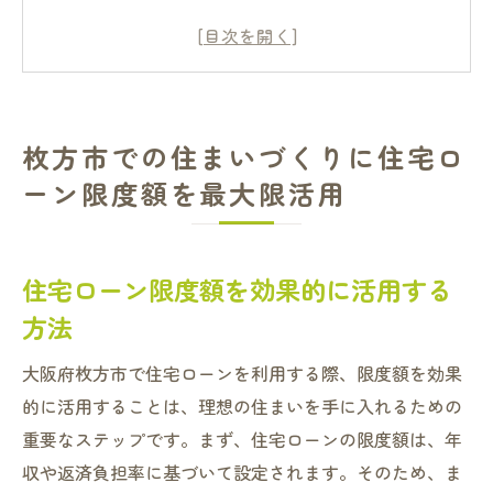
枚方市の金融機関の特徴を知っておこう
地域に特化した住宅ローン選びのポイント
限度額を活かした物件選びのコツ
枚方市での理想の住まいを実現するために
枚方市での住まいづくりに住宅ロ
住宅ローンの限度額を最大限にするための
ーン限度額を最大限活用
交渉術
住宅ローン限度額を活かした枚方市の資金計画
のコツ
住宅ローン限度額を効果的に活用する
効果的な資金計画を立てるステップ
方法
ローン限度額を考慮した予算の組み方
大阪府枚方市で住宅ローンを利用する際、限度額を効果
未来を見据えた資金管理の方法
的に活用することは、理想の住まいを手に入れるための
金融機関との相談で得られる資金計画
重要なステップです。まず、住宅ローンの限度額は、年
枚方市での長期的な資金計画の重要性
収や返済負担率に基づいて設定されます。そのため、ま