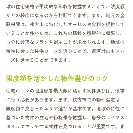
ライフプランに合ったローンを選ぶ
域の住宅価格や平均的な年収を把握することで、限度額
長期的視点でのローン戦略の構築
がどの程度になるのかを判断できます。また、地元の金
ローンの選択肢を広げる方法
融機関は、枚方市に特化したサービスや金利を提供して
いることが多いため、これらの情報を積極的に収集し、
借入限度額を効果的に利用する
自分に最適なプランを選ぶことが求められます。地域の
ローン返済におけるリスク管理
特性に合った住宅ローンを選ぶことで、返済計画もスム
夢の実現に向けたステップバイステップガ
ーズに進めることができます。
イド
住宅ローン限度額を用いた枚方市での安心の住
限度額を活かした物件選びのコツ
まい計画
住宅ローンの限度額を最大限に活かす物件選びは、慎重
安心できる住まいを手に入れるための計画
に行う必要があります。まず、枚方市での物件選定は、
将来を見据えたローンの選択肢
限度額に見合ったエリア選びが基本です。地域の特性に
家族のライフスタイルに合った住まいの選
基づいた物件の立地や価格帯を把握し、自分のライフス
び方
タイルにマッチする物件を見つけることが重要です。ま
金融機関との信頼関係を築く方法