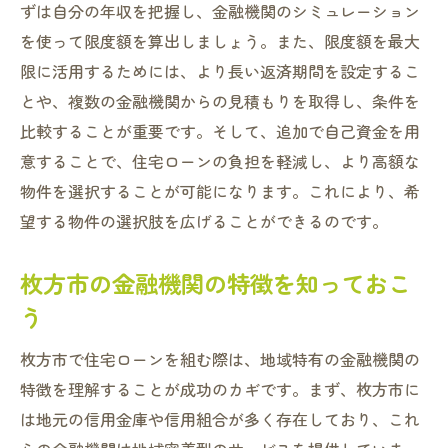
無理のない返済プランを作成する
ずは自分の年収を把握し、金融機関のシミュレーション
枚方市特有の制度を活用して住宅ローンを有利
を使って限度額を算出しましょう。また、限度額を最大
に管理
限に活用するためには、より長い返済期間を設定するこ
とや、複数の金融機関からの見積もりを取得し、条件を
枚方市の住宅補助制度をチェック
比較することが重要です。そして、追加で自己資金を用
地方特有の税制優遇を利用する
意することで、住宅ローンの負担を軽減し、より高額な
ローン返済の負担を軽減する方法
物件を選択することが可能になります。これにより、希
地域密着型サービスの活用法
望する物件の選択肢を広げることができるのです。
役所や自治体のサポートを受ける
枚方市の制度を最大限に活用するために
枚方市の金融機関の特徴を知っておこ
枚方市で賢く住宅ローンを組むためのポイント
う
最適な金融機関を選ぶためのチェックポイ
枚方市で住宅ローンを組む際は、地域特有の金融機関の
ント
特徴を理解することが成功のカギです。まず、枚方市に
金利タイプの選び方とその影響
は地元の信用金庫や信用組合が多く存在しており、これ
ローン契約前に確認するべき事項