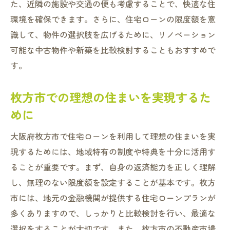
た、近隣の施設や交通の便も考慮することで、快適な住
住宅ローンを利用した資産形成
環境を確保できます。さらに、住宅ローンの限度額を意
安心のためのリスクヘッジ策
識して、物件の選択肢を広げるために、リノベーション
枚方市での住宅ローンを賢く選ぶためのステッ
可能な中古物件や新築を比較検討することもおすすめで
プ
す。
住宅ローン選びの基本ステップ
枚方市での理想の住まいを実現するた
自分に最適なローン商品の見極め方
めに
金融機関の比較ポイント
契約前に確認すべき重要事項
大阪府枚方市で住宅ローンを利用して理想の住まいを実
現するためには、地域特有の制度や特典を十分に活用す
賢いローン契約のための準備
ることが重要です。まず、自身の返済能力を正しく理解
住宅ローン選びで失敗しないために
し、無理のない限度額を設定することが基本です。枚方
市には、地元の金融機関が提供する住宅ローンプランが
多くありますので、しっかりと比較検討を行い、最適な
選択をすることが大切です。また、枚方市の不動産市場