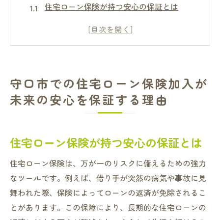
住宅ローン保険が持つ安心の保証とは
守口市特有の住宅事情と保険の重要性
リスク管理と安心な未来の関係性
住宅ローン保険が守る家族の安全
保険加入で得られる精神的な安心感
守口市での住宅ローン保険加入が
未来を見据えた住宅ローン保険の選び方
未来の安心を保証する理由
住宅ローン保険のメリット守口市での安心な住
まい選び
守口市における住宅ローン保険の利点
住宅ローン保険が持つ安心の保証とは
安心な住まいを選ぶための保険の役割
住宅ローン保険は、万が一のリスクに備えるための強力
地域特性を活かした保険選びのポイント
なツールです。例えば、借り手が突然の病気や事故に見
住宅ローン保険による資産保護の重要性
舞われた際、保険によってローンの返済が免除されるこ
守口市でのローン選びにおける保険の影響
とがあります。この保障により、長期的な住宅ローンの