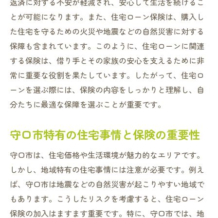
安心な住環境を築くための保険加入のメリ
返済に対する不安が軽減され、安心して生活を続けるこ
ット
とが可能になります。また、住宅ローン保険は、購入し
た住宅を守るための火災や地震などの自然災害に対する
予期せぬリスクに備える住宅ローン保険の重要
保障も含まれています。このように、住宅ローンに関連
性
する保険は、借り手とその家族の安心を支えるために非
住宅ローン保険でリスクに備える方法
常に重要な役割を果たしています。したがって、住宅ロ
守口市特有のリスクと保険の必要性
ーンを選ぶ際には、保険の内容をしっかりと理解し、自
万が一の事態に備える保険の役割
分たちに最適な保障を選ぶことが重要です。
住宅ローン保険が提供する安心の盾
リスク管理における保険の重要性
守口市特有の住宅事情と保険の重要性
住宅ローン保険で未来の不安を軽減する
守口市は、住宅価格や生活環境が魅力的なエリアです。
守口市の住宅ローン保険加入で知っておくべき
しかし、地域特有の住宅事情には注意が必要です。例え
注意点
ば、守口市は地震などの自然災害が起こりやすい地域で
住宅ローン保険加入時の注意事項
もあります。こうしたリスクを考慮すると、住宅ローン
守口市での保険選びで失敗しないために
保険の加入はますます重要です。特に、守口市では、地