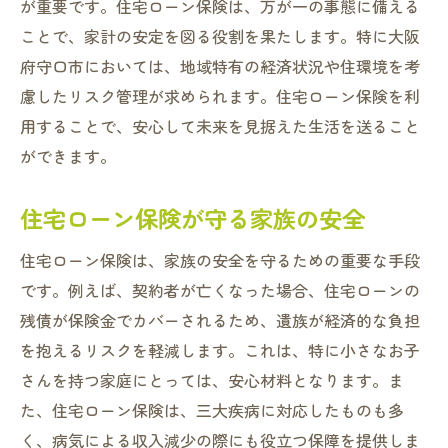
ライフスタイルに合わせた守口市での住宅ロー
が重要です。住宅ローン保険は、万が一の事態に備える
ン保険選び
ことで、家計の安定を図る役割を果たします。特に大阪
府守口市においては、地域特有の経済状況や住環境を考
ライフスタイルに適した保険の選び方
慮したリスク管理が求められます。住宅ローン保険を利
守口市での個別ニーズに応じた保険選び
用することで、安心して未来を見据えた生活を送ること
生活スタイルを反映した住宅ローン保険の
ができます。
重要性
多様なライフスタイルに対応する保険の選
住宅ローン保険が守る家族の安全
択肢
住宅ローン保険は、家族の安全を守るための重要な手段
未来の生活を見据えた保険選びのコツ
です。例えば、契約者が亡くなった場合、住宅ローンの
住宅ローン保険で実現する自由なライフス
残債が保険金でカバーされるため、遺族が経済的な負担
タイル
を抱えるリスクを軽減します。これは、特に小さなお子
守口市での住宅ローン保険が未来の安心を築く
さんを持つ家庭にとっては、安心材料となります。ま
カギ
た、住宅ローン保険は、三大疾病に対応したものも多
住宅ローン保険が未来の安心を支える理由
く、病気による収入減少の際にも役立つ保障を提供しま