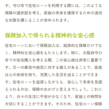
安心な未来を築くための保険活用
す。守口市で住宅ローンを利用する際には、このような
住宅購入における安心を保険で確保する
保険の選択肢を考え、家族の未来を確保するための適切
守口市での住まい選びと保険の関係
な対策を講じることが求められます。
住宅ローン保険で築く安全な未来
保険加入で得られる精神的な安心感
保険加入が未来への投資になる理由
住宅ローン保険で守口市の住まい購入を安心に
住宅ローンにおいて保険加入は、経済的な保障だけでな
進めよう
く、精神的な安心感をもたらします。特に、大阪府守口
市での住宅購入を考える際、この安心感は非常に重要で
住宅購入を安心に進めるための保険活用法
す。万一の事故や病気に対する備えがあることで、家族
守口市での住まい購入における心強い保険
は心の余裕を持ち、充実した生活を送ることができま
安心な住まい購入のための保険の選び方
す。住宅ローンを返済しながらも、安心して未来を見据
住宅ローン保険で住まい購入を円滑に
えられるのは、保険のおかげと言えるでしょう。これに
保険が提供する安心と住宅購入の関係
より、日々の生活に不安が少なくなり、家族との時間を
住宅ローン保険で安心の住まいを手に入れ
大切にすることができます。そのため、住宅ローン保険
る