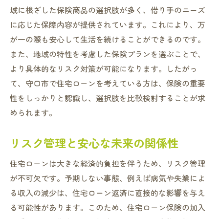
契約前に確認すべき保険の条件
域に根ざした保険商品の選択肢が多く、借り手のニーズ
に応じた保障内容が提供されています。これにより、万
知っておくべき保険の落とし穴
が一の際も安心して生活を続けることができるのです。
保険選びで考慮すべき地域特性
また、地域の特性を考慮した保険プランを選ぶことで、
住宅ローン保険における注意点と対策
より具体的なリスク対策が可能になります。したがっ
住宅ローン保険で守口市の理想の住まいを手に
て、守口市で住宅ローンを考えている方は、保険の重要
入れる方法
性をしっかりと認識し、選択肢を比較検討することが求
理想の住まいを手に入れるための保険活用
められます。
法
住宅ローン保険で実現する住まいの夢
リスク管理と安心な未来の関係性
守口市の住まい探しにおける保険の役割
住宅ローンは大きな経済的負担を伴うため、リスク管理
理想の住環境を支える保険の選び方
が不可欠です。予期しない事態、例えば病気や失業によ
住宅ローン保険による資産形成のサポート
る収入の減少は、住宅ローン返済に直接的な影響を与え
保険の活用で住まいの購入をスムーズに
る可能性があります。このため、住宅ローン保険の加入