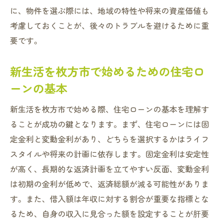
に、物件を選ぶ際には、地域の特性や将来の資産価値も
賢いローン選びで枚方市にマイホームを
考慮しておくことが、後々のトラブルを避けるために重
住宅ローン選びがあなたの夢をサポート
要です。
枚方市で夢を実現するための賢い金融選択
枚方市の地域特性を理解して最適な住宅ローン
新生活を枚方市で始めるための住宅ロ
を選ぶ
ーンの基本
地域特性を活かした住宅ローンの選び方
新生活を枚方市で始める際、住宅ローンの基本を理解す
枚方市の特性を反映したローン選びのコツ
ることが成功の鍵となります。まず、住宅ローンには固
地域特性を理解してローンを選ぶ重要性
定金利と変動金利があり、どちらを選択するかはライフ
枚方市の特性に合った住宅ローンの選び方
スタイルや将来の計画に依存します。固定金利は安定性
地域特性に基づく賢いローン選び
が高く、長期的な返済計画を立てやすい反面、変動金利
枚方市の特性を活かした住宅ローン選択
は初期の金利が低めで、返済総額が減る可能性がありま
住宅ローン選びが枚方市での新生活を成功に導
す。また、借入額は年収に対する割合が重要な指標とな
くカギ
るため、自身の収入に見合った額を設定することが肝要