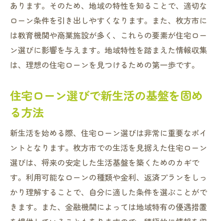
あります。そのため、地域の特性を知ることで、適切な
枚方市でスムーズな暮らしを実現するロー
ローン条件を引き出しやすくなります。また、枚方市に
ンの選び方
は教育機関や商業施設が多く、これらの要素が住宅ロー
住宅ローン選びの秘訣がスムーズな暮らし
ン選びに影響を与えます。地域特性を踏まえた情報収集
をサポート
は、理想の住宅ローンを見つけるための第一歩です。
枚方市での生活を快適にする住宅ローンの
選び方
住宅ローン選びで新生活の基盤を固め
スムーズな暮らしを枚方市で実現するため
る方法
のローン選び
新生活を始める際、住宅ローン選びは非常に重要なポイ
住宅ローン選びが枚方市の新生活を快適に
ントとなります。枚方市での生活を見据えた住宅ローン
する
選びは、将来の安定した生活基盤を築くためのカギで
枚方市の市場動向を踏まえた住宅ローンの選び
す。利用可能なローンの種類や金利、返済プランをしっ
方
かり理解することで、自分に適した条件を選ぶことがで
市場動向を理解して住宅ローンを選ぶポイ
きます。また、金融機関によっては地域特有の優遇措置
ント