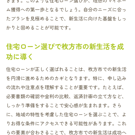
きます。このような住宅ローン選びが、理想のマイホー
住宅購入を成功に導くローン選びのポイン
ム獲得への第一歩となるでしょう。自分のニーズに合っ
ト
たプランを見極めることで、新生活に向けた基盤をしっ
成功する購入のための住宅ローン選び
かりと固めることが可能です。
枚方市で住宅購入を成功させる金融戦略
住宅ローン選びが住宅購入成功の鍵
住宅ローン選びで枚方市の新生活を成
成功する購入を支える住宅ローン選びのコ
功に導く
ツ
住宅ローンが正しく選ばれることは、枚方市での新生活
枚方市での成功した住宅購入のための賢い
を円滑に進めるためのカギとなります。特に、申し込み
選択
の流れや注意点を理解することが重要です。たとえば、
あなたの新生活を支える住宅ローン選びを枚方
必要書類の確認や金利の比較、返済計画の立て方など、
市で実現
しっかり準備をすることで安心感が生まれます。さら
新生活を支えるための住宅ローン選び方
に、地域の特性を考慮した住宅ローンを選ぶことで、よ
枚方市であなたの新生活をサポートするロ
りお得な条件にアクセスできる可能性があります。これ
ーン選び
らの要素が合わさることで、枚方市での新生活は成功へ