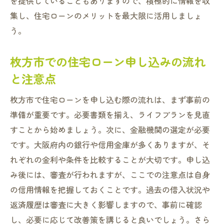
を提供していることもありますので、積極的に情報を収
枚方市の市場動向が住宅ローン選びに与え
集し、住宅ローンのメリットを最大限に活用しましょ
る影響
う。
住宅ローン選びに必要な枚方市の市場情報
枚方市での住宅ローン申し込みの流れ
枚方市の市場動向を踏まえた賢いローン選
び
と注意点
市場動向に合わせた住宅ローン選びの戦略
枚方市で住宅ローンを申し込む際の流れは、まず事前の
枚方市の市場情報を活用したローン選び
準備が重要です。必要書類を揃え、ライフプランを見直
住宅ローンを賢く選んで枚方市で夢のマイホー
すことから始めましょう。次に、金融機関の選定が必要
ムを実現
です。大阪府内の銀行や信用金庫が多くありますが、そ
夢のマイホームに向けた賢いローンの選び
れぞれの金利や条件を比較することが大切です。申し込
方
み後には、審査が行われますが、ここでの注意点は自身
住宅ローン選びがあなたの夢を形にする
の信用情報を把握しておくことです。過去の借入状況や
返済履歴は審査に大きく影響しますので、事前に確認
枚方市で夢を実現するための住宅ローン戦
し、必要に応じて改善策を講じると良いでしょう。さら
略