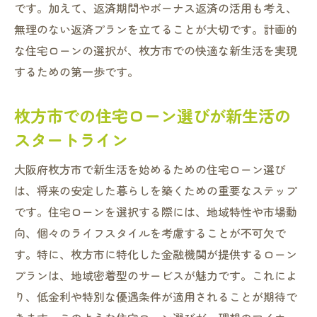
です。加えて、返済期間やボーナス返済の活用も考え、
成功する新生活のための住宅ローン選びの
無理のない返済プランを立てることが大切です。計画的
ポイント
な住宅ローンの選択が、枚方市での快適な新生活を実現
枚方市の新生活を成功に導くローン選びの
するための第一歩です。
秘訣
住宅ローン選びが新生活成功の鍵となる理
枚方市での住宅ローン選びが新生活の
由
スタートライン
枚方市での成功した新生活を支える金融選
択
大阪府枚方市で新生活を始めるための住宅ローン選び
は、将来の安定した暮らしを築くための重要なステップ
新生活を成功に導くための賢い住宅ローン
です。住宅ローンを選択する際には、地域特性や市場動
選び
向、個々のライフスタイルを考慮することが不可欠で
枚方市での新生活成功のための住宅ローン
す。特に、枚方市に特化した金融機関が提供するローン
戦略
プランは、地域密着型のサービスが魅力です。これによ
枚方市での住宅購入を成功させる住宅ローン選
り、低金利や特別な優遇条件が適用されることが期待で
びのポイント