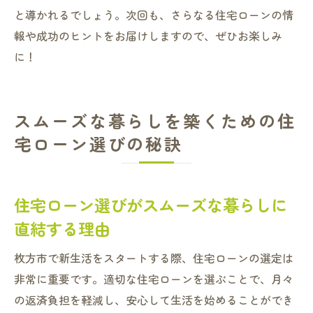
と導かれるでしょう。次回も、さらなる住宅ローンの情
住宅ローン選びが新生活を支える理由
報や成功のヒントをお届けしますので、ぜひお楽しみ
枚方市で実現する新生活のためのローン選
に！
び
新生活をサポートする住宅ローン選びの秘
訣
スムーズな暮らしを築くための住
枚方市であなたの生活を支える金融選択
宅ローン選びの秘訣
住宅ローン選びがスムーズな暮らしに
直結する理由
枚方市で新生活をスタートする際、住宅ローンの選定は
非常に重要です。適切な住宅ローンを選ぶことで、月々
の返済負担を軽減し、安心して生活を始めることができ