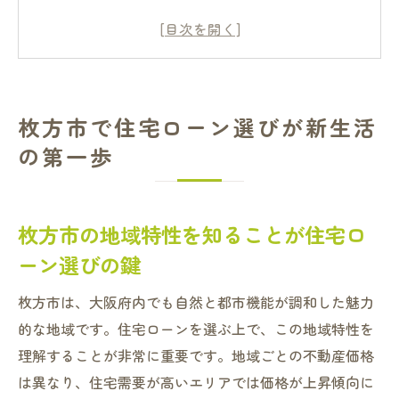
住宅ローン選びで新生活の基盤を固める方
法
枚方市での住宅ローン申し込みの流れと注
意点
枚方市で住宅ローン選びが新生活
新生活を枚方市で始めるための住宅ローン
の第一歩
の基本
枚方市での住宅ローン選びが新生活のスタ
ートライン
枚方市の地域特性を知ることが住宅ロ
住宅ローン選びで枚方市の新生活を成功に
ーン選びの鍵
導く
枚方市は、大阪府内でも自然と都市機能が調和した魅力
スムーズな暮らしを築くための住宅ローン選び
的な地域です。住宅ローンを選ぶ上で、この地域特性を
の秘訣
理解することが非常に重要です。地域ごとの不動産価格
住宅ローン選びがスムーズな暮らしに直結
は異なり、住宅需要が高いエリアでは価格が上昇傾向に
する理由