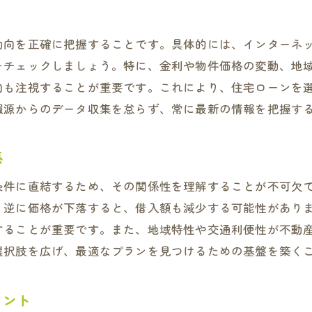
枚方市における最適なローンプランの発見
地域特性を活用したローン契約のプロセス
動向を正確に把握することです。具体的には、インターネ
ローン選びにおける地域理解の重要性
をチェックしましょう。特に、金利や物件価格の変動、地
枚方市での安心な住宅購入を実現するポイント
向も注視することが重要です。これにより、住宅ローンを
報源からのデータ収集を怠らず、常に最新の情報を把握す
係
条件に直結するため、その関係性を理解することが不可欠
。逆に価格が下落すると、借入額も減少する可能性があり
することが重要です。また、地域特性や交通利便性が不動
選択肢を広げ、最適なプランを見つけるための基盤を築く
イント