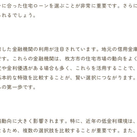
住宅ローン選びで地域特性を最大限に活かす方法
に合った住宅ローンを選ぶことが非常に重要です。さらに
家族構成に応じた住宅ローンの最適解を探る
られるでしょう。
枚方市の住宅購入を成功に導くローン選びの秘訣
購入前に知っておくべきローン選びのコツ
成功につながる住宅ローンの見極め方
着した金融機関の利用が注目されています。地元の信用金
枚方市での住宅購入をスムーズにするための準備
です。これらの金融機関は、枚方市の住宅市場の動向をよ
住宅購入後のライフスタイルを考慮したローン選択
度や金利優遇がある場合も多く、これらを活用することで
ローン契約前に確認しておくべき重要事項
基本的な特徴を比較することが、賢い選択につながります
購入後に安心できるローンプランの選び方
への第一歩です。
市場動向を見極めた枚方市での住宅ローン賢明な選び方
市場動向を反映したローン選定のポイント
枚方市の住宅市場動向から見るローンの選択肢
場動向に大きく影響されます。特に、近年の低金利環境は
金利変動を見据えた賢いローン選びの方法
なるため、複数の選択肢を比較することが重要です。また