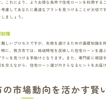
枚方市特有のローン選びで失敗しないための指針
す。これにより、よりお得な条件で住宅ローンを利用する
を考慮してあなたに最適なプランを見つけることが大切で
ローン契約におけるリスク管理の重要性
をしましょう。
市場の変化に適応したローン見直しの必要性
住宅ローンの徹底比較で安心の住まいを枚方市で手に入
礎知識
住宅ローン比較のステップバイステップガイド
に難しいプロセスですが、失敗を避けるための基礎知識を
枚方市で利用可能なローン商品の徹底調査
。特に、枚方市では、地域特性を反映した住宅ローンを選
各ローンプランのメリット・デメリットを分析
プランを見つける手助けとなります。また、専門家に相談
選択肢を広げるためのローン比較の重要性
例を交えながら、住宅ローン選びのさらなるヒントをお届
住宅ローン比較時に注目すべきポイント
安心できるローンプランを見つけるための方法
枚方市の地域特性を最大限に活かす住宅ローン選定ガイ
市の市場動向を活かす賢
枚方市の特徴を活かしたローン選びの手引き
地域特有の条件を考慮したローン選定の実践