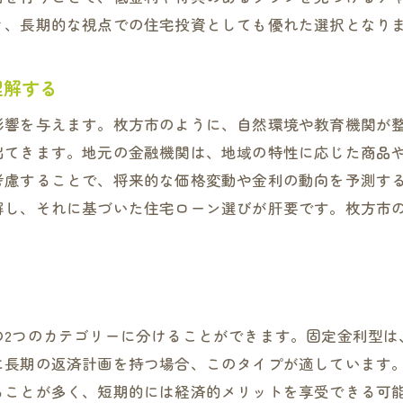
き、長期的な視点での住宅投資としても優れた選択となり
理想の住まい実現へ枚方市の住宅ローンプラン徹底分析
各種住宅ローンプランの比較方法
理解する
枚方市で選ばれる人気ローンプランの特徴
住宅ローンの返済計画を立てるためのステップ
影響を与えます。枚方市のように、自然環境や教育機関が
出てきます。地元の金融機関は、地域の特性に応じた商品
ローンプラン選定で見逃せないポイント
考慮することで、将来的な価格変動や金利の動向を予測す
将来を見据えたローン選択の考慮点
解し、それに基づいた住宅ローン選びが肝要です。枚方市
実際のローン利用者の声から学ぶプラン選び
地域特性を理解して住宅ローンの最適プランを選ぶ方法
地域特性に基づく住宅ローンの賢い選択法
ライフスタイルに合ったローンプランの見つけ方
の2つのカテゴリーに分けることができます。固定金利型は
地域ごとの金融機関のローン特典を活用する
に長期の返済計画を持つ場合、このタイプが適しています
枚方市の地域特性を反映したローン契約のポイント
ることが多く、短期的には経済的メリットを享受できる可