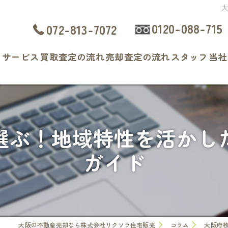
0120-088-715
072-813-7072
ト
サービス
買取査定の流れ
売却査定の流れ
スタッフ
当社
よくある質問
戸
マ
選ぶ！地域特性を活かし
土
ガイド
相
査
大阪の不動産売却なら株式会社リクソラ住宅販売
コラム
大阪府