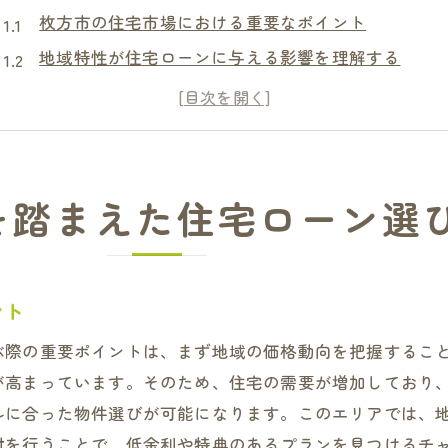
枚方市の住宅市場における重要なポイント
地域特性が住宅ローンに与える影響を理解する
住宅ローンの基本的な種類と特徴
枚方市特有の金融機関の選び方
地域に合わせた住宅ローン金利の考察
住宅ローン選びで失敗しないための基礎知識
を踏まえた住宅ローン選
住宅ローンで枚方市の市場動向を活かす賢い選択法
市場動向を把握するための情報収集法
枚方市の不動産価格と住宅ローンの関係
ント
賢いローン選びに役立つ市場分析のポイント
ぶ際の重要ポイントは、まず地域の価格動向を把握するこ
住宅ローン選びで考慮すべき経済指標
が高まっています。そのため、住宅の需要が増加しており
地域特性を活かしたローン選定の成功事例
ルに合った物件選びが可能になります。このエリアでは、
市場動向に応じた住宅ローンの見直し方法
討を行うことで、低金利や特典のあるプランを見つけるチ