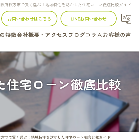
大阪府枚方市で賢く選ぶ！地域特性を活かした住宅ローン徹底比較ガイド
お問い合わせはこちら
LINEお問い合わせ
の特徴
会社概要・アクセス
ブログ
コラム
お客様の声
建て
ンション
た住宅ローン徹底比較
地
続
定
枚方市で賢く選ぶ！地域特性を活かした住宅ローン徹底比較ガイド