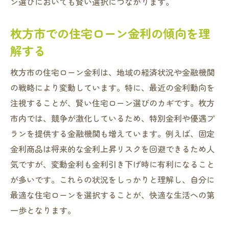
ン選びにおいても賢い選択につながります。
ローン借入額と資産形成のバランスを取る
方法
枚方市での住宅ローン金利の傾向を理
資産価値を上げるためのリフォームローン
解する
の活用
枚方市の住宅ローン金利は、地域の経済状況や金融機関
長期的視野で考える資産形成とローン選び
の戦略により変動しています。特に、最近の金利動向を
豊かな暮らしを実現するための枚方市住宅ロー
注視することが、賢い住宅ローン選びのカギです。枚方
ンの秘訣
市内では、競争が激化しているため、特別金利や優遇プ
生活の質を向上させるローン選びの秘訣
ランを提供する金融機関も増えています。例えば、固定
家族の未来を見据えたローン計画
金利商品は将来的な金利上昇リスクを回避できるため人
枚方市での豊かな暮らしを支えるローンオ
気ですが、変動金利も金利引き下げ時に有利になること
プション
が多いです。これらの状況をしっかりと理解し、自分に
最適な住宅ローンを選択することが、快適な生活への第
住宅ローンが叶える理想のライフスタイル
一歩となります。
ローン返済と豊かな生活を両立させる方法