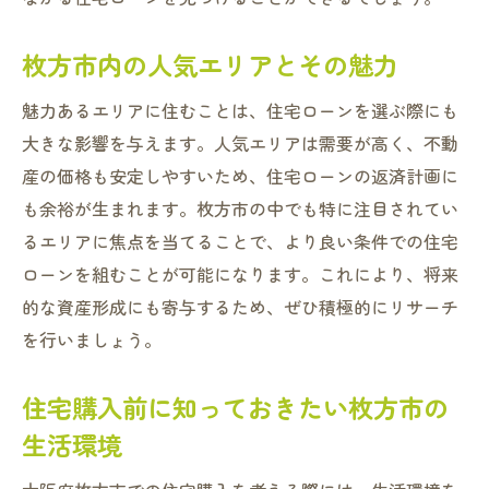
住宅ローン選びが変える枚方市での資産形成の
未来
枚方市内の人気エリアとその魅力
住宅ローンが資産形成に与える影響
魅力あるエリアに住むことは、住宅ローンを選ぶ際にも
将来を見据えた住宅ローン戦略
大きな影響を与えます。人気エリアは需要が高く、不動
資産形成を意識したローン返済プランの選
産の価格も安定しやすいため、住宅ローンの返済計画に
び方
も余裕が生まれます。枚方市の中でも特に注目されてい
枚方市の資産価値を高める住宅ローンの選
るエリアに焦点を当てることで、より良い条件での住宅
び方
ローンを組むことが可能になります。これにより、将来
長期的な資産形成を可能にする返済計画
的な資産形成にも寄与するため、ぜひ積極的にリサーチ
住宅ローン選びと税制優遇を活用するコツ
を行いましょう。
枚方市での住宅ローンが与える生活への影響を
住宅購入前に知っておきたい枚方市の
最小限に
生活環境
住宅ローン返済が家計に及ぼす影響を把握
する