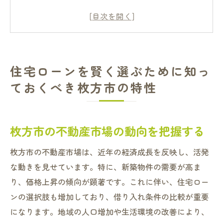
地域特性を活かした住宅ローンの選び方
枚方市内の人気エリアとその魅力
住宅購入前に知っておきたい枚方市の生活
環境
住宅ローンを賢く選ぶために知っ
枚方市での住宅ローン金利の傾向を理解す
ておくべき枚方市の特性
る
地域特性が住宅ローンに与える影響を分析
する
枚方市の不動産市場の動向を把握する
枚方市での住宅ローン成功への第一歩は情報収
枚方市の不動産市場は、近年の経済成長を反映し、活発
集から
な動きを見せています。特に、新築物件の需要が高ま
住宅ローン選びにおける重要な情報源
り、価格上昇の傾向が顕著です。これに伴い、住宅ロー
枚方市内での不動産エージェントの活用法
ンの選択肢も増加しており、借り入れ条件の比較が重要
住宅ローン相談会参加のメリット
になります。地域の人口増加や生活環境の改善により、
最新データで知る枚方市の住宅ローン市場