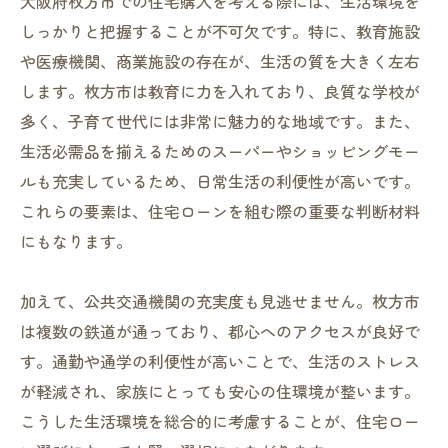
大阪府枚方市での住宅購入を考える際には、生活環境を
ローン返済を効率化するための生活費見直
しっかりと把握することが不可欠です。特に、教育施設
し
や医療機関、商業施設の存在が、生活の質を大きく左右
枚方市での生活コストと住宅ローンの関係
します。枚方市は教育に力を入れており、良質な学校が
生活への影響を抑えるローン返済方法
多く、子育て世代には非常に魅力的な地域です。また、
返済計画を柔軟にするための住宅ローン選
生活必需品を揃えるためのスーパーやショッピングモー
び
ルも充実しているため、日常生活の利便性が高いです。
これらの要素は、住宅ローンを組む際の重要な判断材料
枚方市での生活を豊かにするためのローン
にもなります。
戦略
資産形成をサポートする枚方市の住宅ローン戦
加えて、公共交通機関の充実度も見逃せません。枚方市
略
は複数の鉄道が通っており、都心へのアクセスが良好で
資産形成に寄与するローン選びの基本
す。通勤や通学の利便性が高いことで、生活のストレス
枚方市での資産形成を進める住宅ローンプ
が軽減され、家族にとっても安心の住環境が整います。
ラン
こうした生活環境を総合的に考慮することが、住宅ロー
住宅ローンを活用した資産拡大のヒント