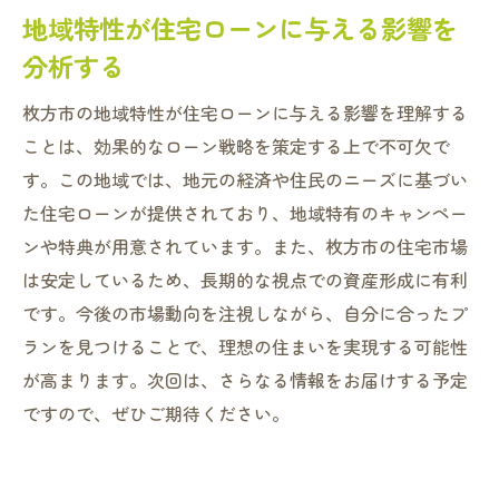
枚方市の住宅ローンで実現する理想の暮ら
地域特性が住宅ローンに与える影響を
し
分析する
枚方市での住宅ローンを通じて夢の住まいを現
実に
枚方市の地域特性が住宅ローンに与える影響を理解する
ことは、効果的なローン戦略を策定する上で不可欠で
夢の住まいを手に入れるためのローン選び
す。この地域では、地元の経済や住民のニーズに基づい
枚方市での住宅購入を成功させるステップ
た住宅ローンが提供されており、地域特有のキャンペー
ローンを活用して理想の住まいを実現する
ンや特典が用意されています。また、枚方市の住宅市場
枚方市での住宅購入成功事例に学ぶ
は安定しているため、長期的な視点での資産形成に有利
住まいの夢を支えるローンの選び方
です。今後の市場動向を注視しながら、自分に合ったプ
住宅ローンが叶える夢の住環境
ランを見つけることで、理想の住まいを実現する可能性
が高まります。次回は、さらなる情報をお届けする予定
ですので、ぜひご期待ください。