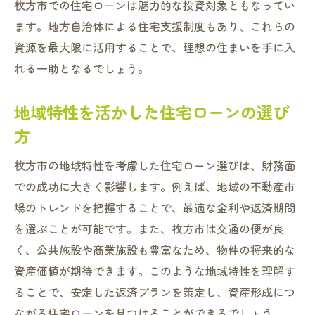
枚方市での住宅ローンは魅力的な投資対象ともなってい
住宅ローン比較サイトの賢い使い方
ます。地方自治体による住宅支援制度もあり、これらの
地域の専門家から得る住宅ローン選びのヒ
資源を最大限に活用することで、理想の住まいを手に入
ント
れる一助となるでしょう。
理想の家を手に入れるための枚方市特化型住宅
地域特性を活かした住宅ローンの選び
ローンプラン
方
枚方市で選ぶべき住宅ローンプランの特徴
お買い得物件を見つけるための住宅ローン
枚方市の地域特性を考慮した住宅ローン選びは、財務面
の選び方
での成功に大きく影響します。例えば、地域の不動産市
地域特化型プランで得られるメリット
場のトレンドを把握することで、最適な金利や返済期間
を選ぶことが可能です。また、枚方市は交通の便が良
枚方市でのリノベーション需要と住宅ロー
く、公共施設や商業施設も豊富なため、物件の将来的な
ン
資産価値が期待できます。このような地域特性を理解す
住宅ローンを賢く使った理想の家作り
ることで、安定した返済プランを策定し、資産形成につ
枚方市特有の住宅ローンプラン事例
ながる住宅ローンを見つけることができるでしょう。