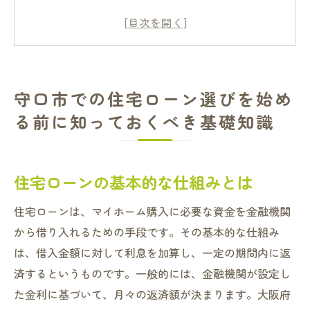
守口市の地域特性が影響する住宅ローンの
特性
初めて住宅ローンを利用する人に向けたア
ドバイス
守口市での住宅ローン選びを始め
住宅ローンにおける金利の種類と選び方
る前に知っておくべき基礎知識
住宅ローンの審査基準とその準備
守口市で住宅ローンを選ぶ際の重要なポイ
ント
住宅ローンの基本的な仕組みとは
住宅ローンのメリットを最大限に生かすための
住宅ローンは、マイホーム購入に必要な資金を金融機関
ポイントとは
から借り入れるための手段です。その基本的な仕組み
低金利を活用した住宅購入のメリット
は、借入金額に対して利息を加算し、一定の期間内に返
資産としての住宅ローンの魅力
済するというものです。一般的には、金融機関が設定し
税制優遇措置を活かした賢い選択
た金利に基づいて、月々の返済額が決まります。大阪府
住宅ローンの返済計画を立てるポイント