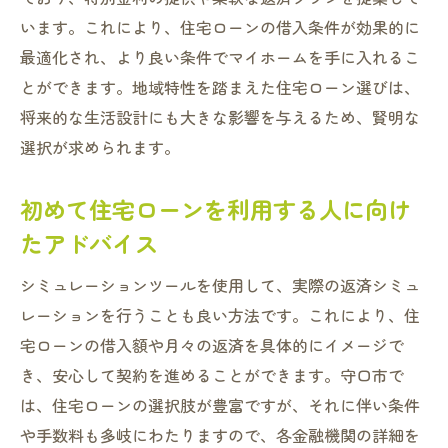
返済計画が破綻した場合のリスク
います。これにより、住宅ローンの借入条件が効果的に
住宅ローン控除の落とし穴
最適化され、より良い条件でマイホームを手に入れるこ
初回相談時に確認しておくべき項目
とができます。地域特性を踏まえた住宅ローン選びは、
将来的な生活設計にも大きな影響を与えるため、賢明な
住宅ローン契約における見逃しがちな点
選択が求められます。
守口市での住宅購入者の失敗例に学ぶ
守口市の地域特性を活かした住宅ローン選びの
初めて住宅ローンを利用する人に向け
成功例
たアドバイス
地元の金融機関を利用した住宅ローンのメ
リット
シミュレーションツールを使用して、実際の返済シミュ
レーションを行うことも良い方法です。これにより、住
地域密着型のローン選びがもたらす安心感
宅ローンの借入額や月々の返済を具体的にイメージで
守口市の不動産価格動向を活かした計画
き、安心して契約を進めることができます。守口市で
成功事例から学ぶ住宅ローンの選び方
は、住宅ローンの選択肢が豊富ですが、それに伴い条件
地域特性を理解したローン選びの方法
や手数料も多岐にわたりますので、各金融機関の詳細を