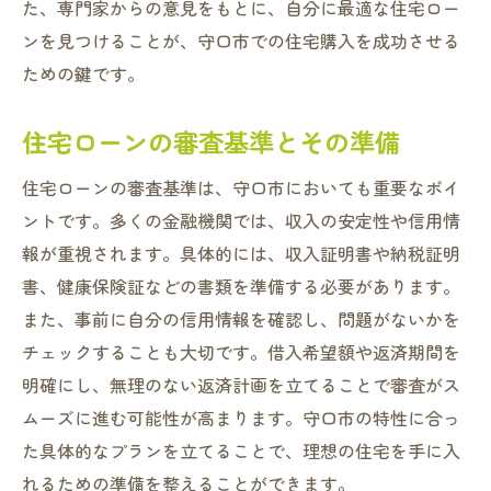
た、専門家からの意見をもとに、自分に最適な住宅ロー
購入後も安心できる返済計画の作り方
ンを見つけることが、守口市での住宅購入を成功させる
ローン選びで失敗しないためのポイント
ための鍵です。
専門家に相談する際のチェックリスト
住宅ローンの審査基準とその準備
未来に備える守口市の住宅ローン利用者の声と
アドバイス
住宅ローンの審査基準は、守口市においても重要なポイ
住宅ローン利用者が語る選択のポイント
ントです。多くの金融機関では、収入の安定性や信用情
守口市での成功者の声を生かす
報が重視されます。具体的には、収入証明書や納税証明
経験者が語る、住宅ローン選びのミス
書、健康保険証などの書類を準備する必要があります。
また、事前に自分の信用情報を確認し、問題がないかを
将来を見据えた住宅ローンの選び方
チェックすることも大切です。借入希望額や返済期間を
住宅ローン利用者が勧める有用な情報
明確にし、無理のない返済計画を立てることで審査がス
守口市での住宅ローン利用者の反省点
ムーズに進む可能性が高まります。守口市の特性に合っ
た具体的なプランを立てることで、理想の住宅を手に入
れるための準備を整えることができます。