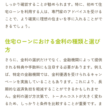
守口市在住者の成功体験談
しっかり確認することが勧められます。特に、初めて住
ライフスタイルと予算に合った住宅ローンプラ
宅ローンを利用する人は、専門家のアドバイスを受ける
ンを見つける方法
ことで、より確実に理想の住まいを手に入れることがで
生活スタイルに合わせたローン商品選び
きるでしょう。
予算別に見る住宅ローンの選択肢
住宅ローンにおける金利の種類と選び
家族構成に応じた理想の住宅ローンプラン
方
将来設計を視野に入れたローン計画
収入に適した返済計画の立て方
さらに、金利の選択だけでなく、金融機関によって提供
住宅購入後の生活を考慮したプラン
される特典や手数料にも注目する必要があります。例え
ば、特定の金融機関では、金利優遇を受けられるキャン
守口市で安心して住宅を購入するためのローン
ペーンを実施していることもあります。これにより、長
選びの秘訣
期的な返済負担を軽減することができるかもしれませ
信頼できる金融機関の選び方
ん。金利の選び方次第で、トータルコストが大きく変わ
安心できる住宅ローン商品の特徴
るため、しっかりと条件を比較することが重要です。ま
守口市での不動産購入時の注意点