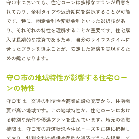
守口市においても、住宅ローンは多様なプランが用意さ
守口市の不動産市場を利用したローン選び
れており、金利タイプや返済期間を選択することが可能
長期的な視点で見る住宅ローンの利点
です。特に、固定金利や変動金利といった選択肢があ
り、それぞれの特性を理解することが重要です。住宅購
金利変動が与える影響守口市での住宅ローンの
入は長期的な投資であるため、自分のライフスタイルに
リスク
合ったプランを選ぶことが、安定した返済を実現するた
変動金利と固定金利のリスク比較
めの鍵となります。
金利上昇が家計に与える影響
リスク軽減のための返済方法の選択
守口市の地域特性が影響する住宅ロー
金利変動に備えるための準備
ンの特性
金融市場の動向と住宅ローンの関係
守口市は、交通の利便性や商業施設の充実から、住宅需
守口市における金利変動事例の分析
要が高い地域です。この地域特性が、住宅ローンにおけ
初めての住宅ローン手続きで注意すべきデメリ
る特別な条件や優遇プランを生んでいます。地元の金融
ットとその対策
機関は、守口市の経済状況や住民ニーズを正確に把握し
契約前に確認すべき住宅ローンの手数料
ており、特別金利の提供や柔軟な返済プランを提案して