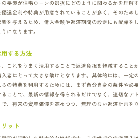
大東市の交通利便性を活かした生活設計
らの要素が住宅ローンの選択にどのように関わるかを理解
返済中の資産増加を目指す投資戦略
た優遇金利や特典が用意されていることが多く、そのため
影響を与えるため、借入金額や返済期間の設定にも配慮を
東市の補助金制度を活用した住宅ローン返済計画の立て方
ようになります。
補助金制度の種類と申請方法
補助金利用で得られる具体的なメリット
活用する方法
補助金と税制優遇を組み合わせた節約術
補助金制度の改定情報を常に把握する
し、これをうまく活用することで返済負担を軽減すること
購入者にとって大きな助けとなります。具体的には、一定
他の自治体と比較した大東市の制度の特長
れらの特典を利用するためには、まず自分自身の条件や必
過去の補助金活用事例から学ぶ成功事例
することで、最新の情報を得られるだけでなく、適切なア
宅ローン返済における大東市の金融機関の選び方とそのポ
とで、将来の資産価値を高めつつ、無理のない返済計画を
金融機関の種類と提供するサービスの比較
地元金融機関と全国銀行の利便性比較
メリット
金融機関選びで重視すべき条件