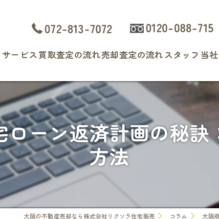
0120-088-715
072-813-7072
ト
サービス
買取査定の流れ
売却査定の流れ
スタッフ
当社
よくある質問
戸
マ
宅ローン返済計画の秘訣
土
方法
相
査
大阪の不動産売却なら株式会社リクソラ住宅販売
コラム
大阪