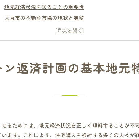
地元経済状況を知ることの重要性
大東市の不動産市場の現状と展望
住宅ローン選択時に考慮すべき地元の特徴
地域限定の住宅ローン特典を最大限に活用する方法
大東市での住環境の魅力と住宅購入のメリット
地元の専門家から学ぶ賢いローン選択術
ーン返済計画の基本地元
心して未来を築くための大東市の住宅ローン返済戦略
長期的な返済計画の重要性
返済シミュレーションで見える未来
リスク管理と柔軟な返済プランの組み立て
金利変動への備えと対応策
させるためには、地元経済状況を正しく理解することが不
大東市の経済動向に基づく返済戦略
ています。これにより、住宅購入を検討する多くの人々が
家族のニーズとライフスタイルに合った返済方法