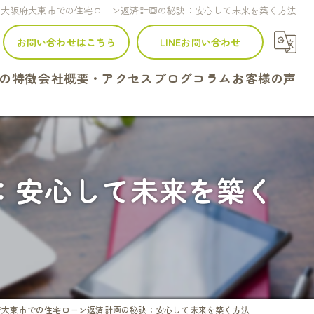
大阪府大東市での住宅ローン返済計画の秘訣：安心して未来を築く方法
お問い合わせはこちら
LINEお問い合わせ
の特徴
会社概要・アクセス
ブログ
コラム
お客様の声
建て
ンション
：安心して未来を築く
地
続
定
府大東市での住宅ローン返済計画の秘訣：安心して未来を築く方法