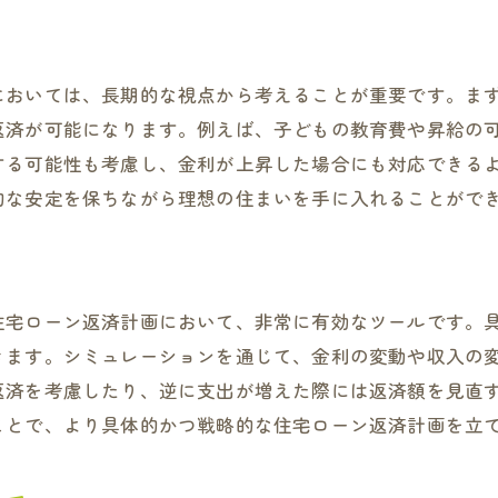
ローン返済と同時進行する資産運用
返済計画に影響を与える外部要因の理解
においては、長期的な視点から考えることが重要です。ま
家計簿を活用した財務状況の見える化
返済が可能になります。例えば、子どもの教育費や昇給の
大東市での安心した老後のための財務プラン
する可能性も考慮し、金利が上昇した場合にも対応できる
的な安定を保ちながら理想の住まいを手に入れることがで
住宅ローン返済計画において、非常に有効なツールです。
きます。シミュレーションを通じて、金利の変動や収入の
返済を考慮したり、逆に支出が増えた際には返済額を見直
ことで、より具体的かつ戦略的な住宅ローン返済計画を立