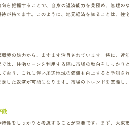
動向を把握することで、自身の返済能力を見極め、無理の
宅ローン返済を成功させるための大阪府大東市の地域特性
期待が持てます。このように、地元経済を知ることは、住
地元の金融制度を理解する
地域特有の助成金や税制優遇の活用
大東市での不動産資産価値の分析
地域の生活コストを考慮した返済プラン
活環境の魅力から、ますます注目されています。特に、近
大東市特有の気候や環境が返済計画に与える影響
況では、住宅ローンを利用する際に市場の動向をしっかり
地元のコミュニティ支援を活用した返済の工夫
れており、これに伴い周辺地域の価値も向上すると予測さ
東市での住宅ローン返済をスムーズにするための3つの秘
安定した返済が可能になります。市場のトレンドを意識し
返済計画の見直しと柔軟性の確保
無理のない毎月の支払い額設定
早期完済を目指すための予算管理
特徴
金融機関との信頼関係の構築
の特性をしっかりと考慮することが重要です。まず、大東