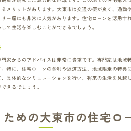
市機能が調和した魅力的な地域です。この地での住宅購入
融資審査を通過するためのポイント
きるメリットがあります。大東市は交通の便が良く、通勤
金利交渉のテクニックとその効果
ミリー層にも非常に人気があります。住宅ローンを活用す
地元の信用金庫を利用するメリット
心して生活を楽しむことができるでしょう。
東市で理想の暮らしを実現するための住宅ローン計画
理想的な住環境の条件とその実現
術
ライフスタイルに合った住宅選びのポイント
専門家からのアドバイスは非常に貴重です。専門家は地域
予算内で夢を叶えるための資金計画
す。特に、住宅ローンの金利や返済方法、地域限定の特典
将来の家族計画と住宅ローンの関係
て、具体的なシミュレーションを行い、将来の生活を見越
地域コミュニティとの関わり方とその価値
ができるでしょう。
暮らしの質を高めるための工夫とリソース
来の安心を築くための大東市での賢い住宅ローン返済方法
くための大東市の住宅ロ
計画的な貯蓄と資産形成の重要性
リスクを最小限に抑えるための保険選び