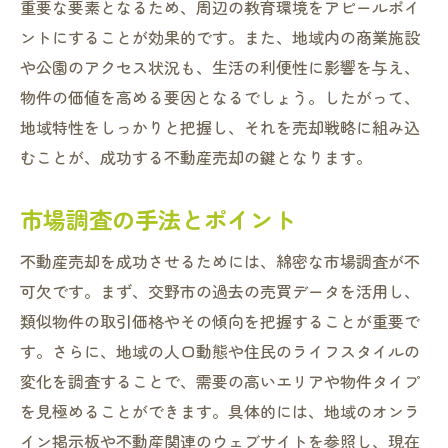
重要な要素となるため、周辺の教育環境をアピールポイ
市場動向を踏まえた価格設定のコツ
ントにすることが効果的です。また、地域内の商業施設
効果的な販売戦略と広告手法
や公園のアクセス状況も、生活の利便性に影響を与え、
不動産エージェントとの連携の重要性
物件の価値を高める要因となるでしょう。したがって、
売却プロセスにおける法律的留意点
地域特性をしっかりと把握し、それを売却戦略に組み込
不動産投資家をターゲットにした販売方法
むことが、成功する不動産売却の鍵となります。
売却物件の魅力を最大限に引き出す方法
市場調査の手法とポイント
最新動向を踏まえた交野市の不動産市場分析
近年の価格動向とその要因分析
不動産売却を成功させるためには、綿密な市場調査が不
賃貸市場と売却市場の関係性
可欠です。まず、交野市の過去の売買データを活用し、
人口動態と住宅需要の変化
類似物件の取引価格やその傾向を把握することが重要で
す。さらに、地域の人口動態や住民のライフスタイルの
新築物件と中古物件の市場比較
変化を調査することで、需要の高いエリアや物件タイプ
経済動向が不動産市場に与える影響
を見極めることができます。具体的には、地域のオンラ
環境政策と不動産価値の関連性
イン掲示板や不動産関連のウェブサイトを参照し、現在