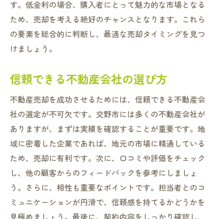
す。低金利の場合、購入者にとって魅力的な市場となる
売却後の資金運用についてのアドバイス
ため、売却を考える絶好のチャンスとなります。これら
地域の不動産市場の変動リスクと対策
の要素を総合的に判断し、最適な売却タイミングを見つ
地域の特性を理解して交野市で資産価値を引き
けましょう。
出す
信頼できる不動産会社の選び方
地域特性を活かした資産価値の向上法
地元のイベントや施設が与える影響
不動産売却を成功させるためには、信頼できる不動産会
売却物件の資産価値を高めるリノベーショ
社の選定が不可欠です。交野市には多くの不動産会社が
ン
ありますが、まずは実績を確認することが重要です。地
地域の景観や自然環境の魅力を活用する
域に密着した企業であれば、地元の市場に精通している
ため、売却に有利です。次に、口コミや評価をチェック
不動産価値を維持するための管理方法
し、他の顧客からのフィードバックを参考にしましょ
住民の口コミや評判を活かす戦略
う。さらに、相性も重要なポイントです。担当者とのコ
交野市の不動産売却をスムーズに進めるための
ミュニケーションが円滑で、信頼感を持てるかどうかを
秘訣
見極めましょう。最後に、契約内容をしっかり確認し、