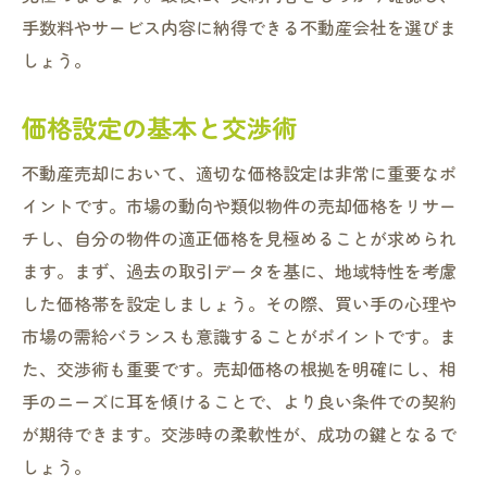
スムーズな売却のための準備リスト
手数料やサービス内容に納得できる不動産会社を選びま
公開前にチェックすべき物件の修繕ポイン
しょう。
ト
売却活動中のコミュニケーション戦略
価格設定の基本と交渉術
契約成立までのスケジュール管理
不動産売却において、適切な価格設定は非常に重要なポ
引き渡し時の注意点と手続き
イントです。市場の動向や類似物件の売却価格をリサー
アフターサポートの重要性と活用法
チし、自分の物件の適正価格を見極めることが求められ
ます。まず、過去の取引データを基に、地域特性を考慮
した価格帯を設定しましょう。その際、買い手の心理や
市場の需給バランスも意識することがポイントです。ま
た、交渉術も重要です。売却価格の根拠を明確にし、相
手のニーズに耳を傾けることで、より良い条件での契約
が期待できます。交渉時の柔軟性が、成功の鍵となるで
しょう。