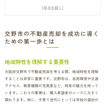
市場調査の手法とポイント
適切な売却タイミングの見極め方
信頼できる不動産会社の選び方
価格設定の基本と交渉術
交野市の不動産売却を成功に導く
売却プロセスの流れを理解する
ための第一歩とは
地域特性を活かした交野市の不動産市場攻略法
交野市の住環境と人気エリア
地域特性を理解する重要性
地域の歴史と文化が市場に与える影響
交通アクセスと生活利便性の分析
大阪府交野市で不動産売却を考える際、地域特性を理解
注目の再開発プロジェクトと市場への影響
することは非常に重要です。交野市は、自然環境や交通
地域コミュニティの特徴とその活用法
アクセス、教育機関の充実度など、特有の魅力を持って
地元の不動産動向を知るためのリソース
います。これらの要素は、購入希望者のニーズに大きく
関わります。特に、子育て世代にとっては学校の選択が
交野市での不動産売却を有利に進める戦略とは