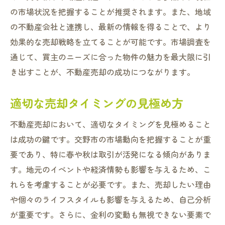
成功する不動産売却のための交野市特有のポイ
の市場状況を把握することが推奨されます。また、地域
ント
の不動産会社と連携し、最新の情報を得ることで、より
地域特性に基づく物件の魅力の引き出し方
効果的な売却戦略を立てることが可能です。市場調査を
交野市ならではの買い手層の特徴
通じて、買主のニーズに合った物件の魅力を最大限に引
効果的な物件の見せ方とホームステージン
き出すことが、不動産売却の成功につながります。
グ
適切な売却タイミングの見極め方
競合物件との差別化戦略
売却前のリノベーションの是非
不動産売却において、適切なタイミングを見極めること
査定時に重視される地域特性
は成功の鍵です。交野市の市場動向を把握することが重
交野市で不動産売却を考えるときの注意点
要であり、特に春や秋は取引が活発になる傾向がありま
す。地元のイベントや経済情勢も影響を与えるため、こ
売却前に知っておくべき法的手続きと書類
れらを考慮することが必要です。また、売却したい理由
税金に関する基礎知識と節税方法
や個々のライフスタイルも影響を与えるため、自己分析
売却中に注意すべきトラブル事例
が重要です。さらに、金利の変動も無視できない要素で
ローン返済中の物件売却の注意点