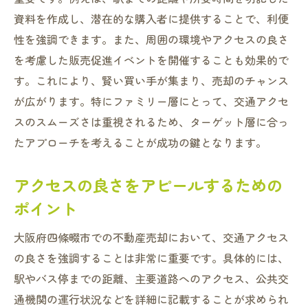
地元密着型のマーケティング手法
資料を作成し、潜在的な購入者に提供することで、利便
地域特性にマッチする物件の紹介
性を強調できます。また、周囲の環境やアクセスの良さ
を考慮した販売促進イベントを開催することも効果的で
地域に根差した不動産の強み活用
す。これにより、賢い買い手が集まり、売却のチャンス
地元住民の声を活かした売却活動
が広がります。特にファミリー層にとって、交通アクセ
取引データを活用した四条畷市不動産売却の秘
スのスムーズさは重視されるため、ターゲット層に合っ
訣
たアプローチを考えることが成功の鍵となります。
過去の取引データで市場動向を予測
データ分析を基にした適正価格設定
アクセスの良さをアピールするための
取引例から学ぶ価格交渉のポイント
ポイント
データドリブンな売却戦略の立案
大阪府四條畷市での不動産売却において、交通アクセス
取引履歴から得る地域傾向の把握
の良さを強調することは非常に重要です。具体的には、
市場データ活用による売却効率の向上
駅やバス停までの距離、主要道路へのアクセス、公共交
四条畷市で適正価格を設定するための市場分析
通機関の運行状況などを詳細に記載することが求められ