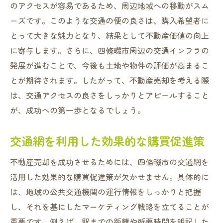
のアクセスが容易であるため、周辺地域への移動がスム
学校区や生活環境の情報発信
ーズです。このような交通の便の良さは、購入希望者に
ファミリー層が注目する物件の条件
とって大きな魅力となり、結果として不動産価値の向上
四条畷市の現状を理解した効果的な不動産売却
に寄与します。さらに、四條畷市周辺の交通インフラの
戦略
発展が進むことで、今後も土地や物件の評価が高まるこ
とが期待されます。したがって、不動産売却を考える際
地域特性を把握した売却プランの立案
は、交通アクセスの良さをしっかりとアピールすること
競合物件分析で差別化を図る方法
が、成功への第一歩となるでしょう。
現地調査を活用したマーケット動向の把握
不動産市場のトレンドを理解する
交通網を利用した効果的な購買促進策
地域ニーズに応じた広告展開
不動産売却を成功させるためには、四條畷市の交通網を
市場分析を基にした戦略的価格設定
活用した効果的な購買促進策が欠かせません。具体的に
地域特性を活かした四条畷市での賢い売却方法
は、地域の公共交通機関の運行情報をしっかりと把握
地域魅力を引き出すプロモーション術
し、それを基にしたマーケティング戦略を立てることが
地元の文化や歴史を活用した売却方法
重要です。例えば、駅までの距離や所要時間を明記した