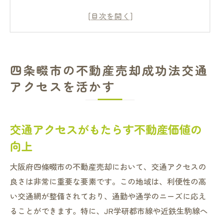
交通網を利用した効果的な購買促進策
アクセスの良さをアピールするためのポイ
ント
交通アクセスを活かしたマーケティング戦
四条畷市の不動産売却成功法交通
略
アクセスを活かす
鉄道沿線のメリットを最大限に生かす方法
交通アクセス情報の重要性とその提示法
ファミリー層に響く四条畷市での空き家売却ポ
交通アクセスがもたらす不動産価値の
イント
向上
ファミリー層が求める住環境の要素
大阪府四條畷市の不動産売却において、交通アクセスの
家族向け物件の魅力を引き出す方法
良さは非常に重要な要素です。この地域は、利便性の高
周辺施設の紹介がもたらす効果
い交通網が整備されており、通勤や通学のニーズに応え
ファミリー層にアプローチするための広告
ることができます。特に、JR学研都市線や近鉄生駒線へ
戦略