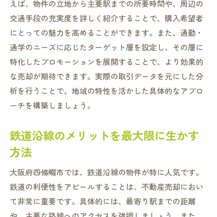
えば、物件の立地から主要駅までの所要時間や、周辺の
エージェントの実績を評価する際のポイン
交通手段の充実度を詳しく紹介することで、購入希望者
ト
にとっての魅力を高めることができます。また、通勤・
エージェントと共に行う売却戦略の立案
通学のニーズに応じたターゲット層を設定し、その層に
エージェント選びで失敗しないためのチェ
特化したプロモーションを展開することで、より効果的
ックリスト
な売却が期待できます。実際の取引データを元にした分
四条畷市の魅力を最大化して空き家を効果的に
析を行うことで、地域の特性を活かした具体的なアプロ
売却
ーチを構築しましょう。
四条畷市の魅力を伝えるためのアプローチ
鉄道沿線のメリットを最大限に生かす
地域の特色を活かした魅力づけ戦略
方法
地元のイベントや文化を活用した売却活動
四条畷市の自然環境や生活利便性を強調
大阪府四條畷市では、鉄道沿線の物件が特に人気です。
鉄道の利便性をアピールすることは、不動産売却におい
地域の魅力を伝えるためのビジュアル活用
て非常に重要です。具体的には、最寄り駅までの距離
四条畷市でのライフスタイル提案による訴
や、主要な路線へのアクセスを強調しましょう。また、