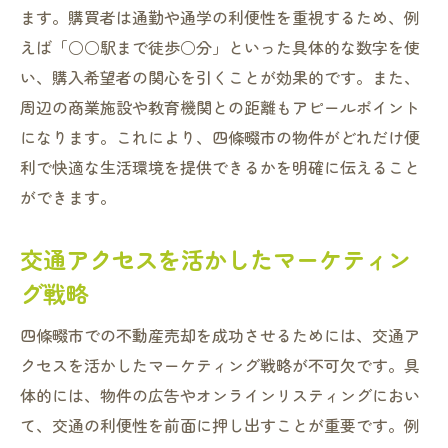
法
ます。購買者は通勤や通学の利便性を重視するため、例
市場分析の基本とその重要性
えば「○○駅まで徒歩○分」といった具体的な数字を使
競合物件と比較した価格設定の手法
い、購入希望者の関心を引くことが効果的です。また、
周辺の商業施設や教育機関との距離もアピールポイント
市場変動を考慮した価格見直しのタイミン
になります。これにより、四條畷市の物件がどれだけ便
グ
利で快適な生活環境を提供できるかを明確に伝えること
地域相場を基にした価格決定の流れ
ができます。
過去の取引から学ぶ価格トレンドの把握
価格設定で失敗しないための分析ポイント
交通アクセスを活かしたマーケティン
不動産エージェント選びで四条畷市の売却を成
グ戦略
功に導く
四條畷市での不動産売却を成功させるためには、交通ア
信頼できるエージェントの選定基準
クセスを活かしたマーケティング戦略が不可欠です。具
地元に精通したエージェントのメリット
体的には、物件の広告やオンラインリスティングにおい
エージェントとの効果的なコミュニケーシ
て、交通の利便性を前面に押し出すことが重要です。例
ョン法