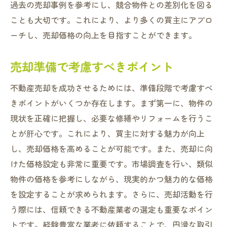
門真市の不動産売却で差をつける
過去の売却事例を参考にし、競合物件との差別化を図る
ことも大切です。これにより、より多くの買主にアプロ
差別化された売却戦略の構築
ーチし、売却価格の向上を目指すことができます。
買い手の心を掴む売却手法
市場の変化に対応する方法
売却準備で考慮すべきポイント
独自の売却ポイントを見つける
不動産売却を成功させるためには、準備段階で考慮すべ
差をつけるための情報活用術
きポイントがいくつか存在します。まず第一に、物件の
売却後のフォローアップの重要性
現状を正確に把握し、必要な修繕やリフォームを行うこ
投資家が知るべき門真市の売却ポイント
とが肝心です。これにより、買主に対する魅力が向上
投資家向けの売却計画作成法
し、売却価格を高めることが可能です。また、売却に向
門真市不動産市場の特性を知る
けた価格設定も非常に重要です。市場調査を行い、類似
売却ポイントを押さえた戦略
物件の価格を参考にしながら、現実的かつ魅力的な価格
投資家の視点で見る市場分析
を設定することが求められます。さらに、売却活動を行
う際には、信頼できる不動産業者の選定も重要なポイン
売却成功のためのチェックリスト
トです。経験豊富な業者に依頼することで、円滑な取引