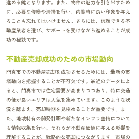
進める鍵となります。また、物件の魅力を引き出すため
門真市での売却成功事例紹介
に、必要な修繕や清掃を行い、内覧時に良い印象を与え
売却前に知るべき市場動向
ることも忘れてはいけません。さらには、信頼できる不
専門家のアドバイスを活用する
動産業者を選び、サポートを受けながら進めることが成
不動産売却で避けたい失敗
功の秘訣です。
売却プロセスをスムーズに進める
不動産売却成功のための市場動向
門真市の不動産市場で利益を最大化
市場動向を活用した売却戦略
門真市での不動産売却を成功させるためには、最新の市
利益を追求するためのコツ
場動向を把握することが不可欠です。最近のデータによ
不動産評価を高める方法
ると、門真市では住宅需要が高まりつつあり、特に交通
の便が良いエリアは人気を集めています。このような状
競争力を持つ売却計画
況を踏まえ、売却時期を見極めることが重要です。ま
門真市市場の魅力を理解する
た、地域特有の開発計画や新たなインフラ整備について
成功するための市場調査法
も情報収集を行い、それらが不動産価値に与える影響を
成功する門真市の不動産売却術
理解することが、戦略的な売却につながります。市場の