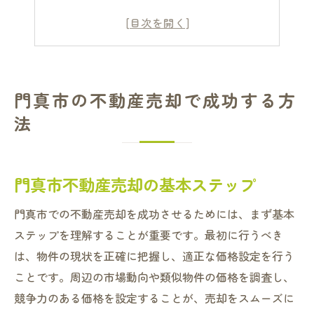
地域特性を活かした売却方法
売却準備で考慮すべきポイント
投資家に必要な売却ノウハウ
プロが教える不動産売却の秘訣
門真市の不動産売却で成功する方
投資家必見！門真市での売却戦略
法
投資家が知るべき売却戦略
門真市不動産投資の成功秘訣
門真市不動産売却の基本ステップ
売却計画に役立つ地域情報
投資家向けの市場分析手法
門真市での不動産売却を成功させるためには、まず基本
利益を最大化する売却具体策
ステップを理解することが重要です。最初に行うべき
投資家が注目すべき市場の変化
は、物件の現状を正確に把握し、適正な価格設定を行う
ことです。周辺の市場動向や類似物件の価格を調査し、
不動産売却の秘訣を門真市で学ぶ
競争力のある価格を設定することが、売却をスムーズに
不動産売却秘訣の基本とは