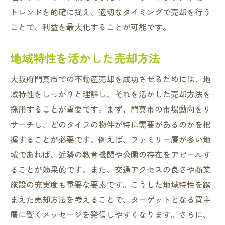
売却術を磨くための基本
トレンドを的確に捉え、適切なタイミングで売却を行う
門真市での不動産売却の流れ
ことで、利益を最大化することが可能です。
競争力のある価格設定の秘訣
地域特性を活かした売却方法
法律や税金を意識した売却法
売却を成功に導く準備とは
大阪府門真市での不動産売却を成功させるためには、地
経験者が語る売却の現実
域特性をしっかりと理解し、それを活かした売却方法を
大阪府門真市で売却利益を伸ばす
採用することが重要です。まず、門真市の市場動向をリ
サーチし、どのタイプの物件が特に需要があるのかを把
売却利益を上げるための工夫
握することが必要です。例えば、ファミリー層が多い地
地域特性を生かした販売戦略
域であれば、近隣の教育機関や公園の存在をアピールす
売却利益に影響する要因とは
ることが効果的です。また、交通アクセスの良さや商業
適切なタイミングで売却する
施設の充実度も重要な要素です。こうした地域特性を踏
売却プロセスの効率化を図る
まえた売却方法を考えることで、ターゲットとなる買主
利益を最大化する交渉術
層に響くメッセージを発信しやすくなります。さらに、