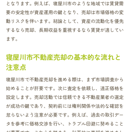
見える賃貸経営が資産運用に役立つ理由
となります。例えば、寝屋川市のような地域では賃貸需
不動産売却と賃貸の収益性を数字で検証
要の安定性が資産運用の鍵となり、売却は市場価格の変
賃貸経営と売却の判断基準を徹底解説
動リスクを伴います。結論として、資産の流動化を優先
するなら売却、長期収益を重視するなら賃貸が適してい
不動産売却に適したタイミングの見極め方
ます。
賃貸経営を始める際の重要なチェックポイ
ント
寝屋川市不動産売却の基本的な流れと
不動産買取と賃貸経営の利点とリスク比較
注意点
大阪の空室率情報を活用した判断方法
寝屋川市で不動産売却を進める際は、まず市場調査から
寝屋川市で不動産売却を成功させる戦略
始めることが肝要です。次に査定を依頼し、適正価格を
見える賃貸経営の活用で安定収益を目指す
設定します。売却活動では信頼できる不動産業者の選定
不動産売却を選ぶ時の寝屋川市の市場動向
が成功の鍵であり、契約前には権利関係や法的な確認を
寝屋川市の不動産売却市場の最新トレンド
怠らないよう注意が必要です。例えば、過去の取引デー
不動産売却における価格変動を正しく読む
タを参考に価格交渉を行い、トラブル回避に努めること
大阪市ワンルーム空室率が示す売却時期