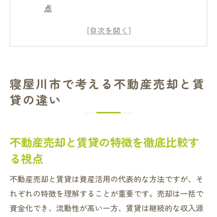
点
寝屋川市不動産売却の基本的な流れと注意
点
賃貸経営と不動産売却の資産管理の違い
寝屋川市で選ぶ不動産売却と賃貸のポイン
寝屋川市で考える不動産売却と賃
ト
貸の違い
不動産買取と賃貸経営の実践的な選び方
大阪の空室率から考える賃貸経営リスク
資産最大化には不動産売却が有効か賃貸か
不動産売却と賃貸の特徴を徹底比較す
不動産売却と賃貸が資産形成に与える影響
る視点
寝屋川市で資産最大化するための選択基準
不動産売却と賃貸は資産活用の代表的な方法ですが、そ
不動産売却による現金化と賃貸収益の比較
れぞれの特徴を理解することが重要です。売却は一括で
大阪市ワンルームの空室率が示す投資判断
資金化でき、流動性が高い一方、賃貸は継続的な収入源