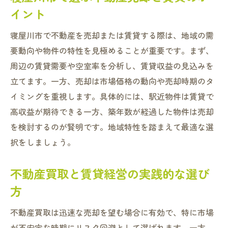
大阪市ワンルーム空室率から見る収益性
イント
不動産買取と賃貸経営の収益比較ポイント
寝屋川市で不動産を売却または賃貸する際は、地域の需
寝屋川市で収益最大化する選択肢を探る
要動向や物件の特性を見極めることが重要です。まず、
見える賃貸経営が収益拡大に貢献する理由
周辺の賃貸需要や空室率を分析し、賃貸収益の見込みを
不動産売却における賃貸活用の可能性
立てます。一方、売却は市場価格の動向や売却時期のタ
空室率や価格変動から読み解く賃貸と売却
イミングを重視します。具体的には、駅近物件は賃貸で
高収益が期待できる一方、築年数が経過した物件は売却
大阪の空室率データを活用した賃貸戦略
を検討するのが賢明です。地域特性を踏まえて最適な選
寝屋川市の不動産価格変動と売却判断
択をしましょう。
不動産売却と賃貸経営の市場リスク分析
見える賃貸経営でリスクを最小限に抑える
不動産買取と賃貸経営の実践的な選び
不動産買取と賃貸の価格変動対策を解説
方
売却と賃貸を選ぶ際の市場動向チェック法
不動産買取は迅速な売却を望む場合に有効で、特に市場
寝屋川市で資産を守るための最適な選択法
が不安定な時期にリスク回避として選ばれます。一方、