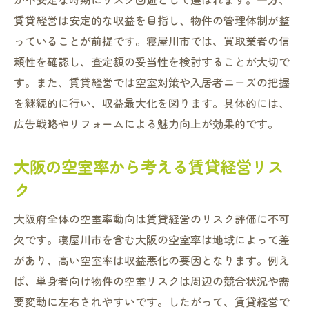
不動産売却と賃貸経営の資産保全策を紹介
賃貸経営は安定的な収益を目指し、物件の管理体制が整
寝屋川市で選ぶべき賃貸活用と売却戦略
っていることが前提です。寝屋川市では、買取業者の信
不動産売却によるリスクヘッジの方法
頼性を確認し、査定額の妥当性を検討することが大切で
大阪市ワンルーム空室率を考慮した資産運
す。また、賃貸経営では空室対策や入居者ニーズの把握
用
を継続的に行い、収益最大化を図ります。具体的には、
見える賃貸経営で安定した資産維持を実現
広告戦略やリフォームによる魅力向上が効果的です。
売却と賃貸どちらも活かす柔軟な選択肢
大阪の空室率から考える賃貸経営リス
ク
大阪府全体の空室率動向は賃貸経営のリスク評価に不可
欠です。寝屋川市を含む大阪の空室率は地域によって差
があり、高い空室率は収益悪化の要因となります。例え
ば、単身者向け物件の空室リスクは周辺の競合状況や需
要変動に左右されやすいです。したがって、賃貸経営で