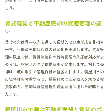
が重要です。これらを踏まえ、計画的に売却を進めまし
不動産買取業者選びで押さえるべき視点
ょう。
賃貸経営との比較から見た売却の強み
賃貸経営と不動産売却の資産管理の違
見える賃貸経営が市場動向を左右する理由
い
賃貸経営の魅力とリスクを見極める視点
賃貸経営の安定収入と不動産売却の違い
賃貸経営は賃料収入を通じて長期的な資産形成を目指す
大阪の空室率が示す賃貸経営のリスク分析
一方、不動産売却は即時の資金化を実現します。資産管
理の観点では、賃貸は物件の維持管理や入居者対応が求
見える賃貸経営のメリットと注意点
められ、空室リスクや修繕費用が発生します。対して売
不動産売却と賃貸経営の将来性を比較検討
却は一度の取引で管理負担が軽減されます。寝屋川市の
寝屋川市で実践する賃貸経営の魅力とは
市場特性を考慮すると、賃貸経営は安定収入を求める投
不動産売却の選択肢と賃貸経営のリスク管
資家向き、売却は資産整理や資金調達に適した戦略と言
理
えます。
売却と賃貸どちらが収益化に繋がるのか
不動産売却と賃貸収入の利益構造を解説
寝屋川市で選ぶ不動産売却と賃貸のポ